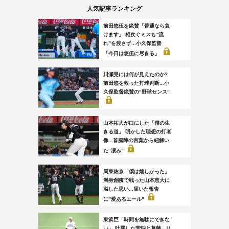
人気記事ランキング
前田悠伍を絶賛「普通なら負
けます」 相次ぐミスも“流
れ”を渡さず...小久保監督
「今日は悠伍に尽きる」
川瀬晃には何が見えたのか?
前田悠を救った打球判断...小
久保監督絶賛の“野球センス”
山本祐大が口にした「僕の生
きる道」 明かした理想の打者
像...首脳陣の言葉から紐解い
た“凄み”
周東佑京「僕は嬉しかった」
満身創痍で戦った山本恵大に
溢した思い...届いた報告
に”愛あるエール”
東浜巨「時間を無駄にできな
い」 吐露した苦悩と葛藤...リ