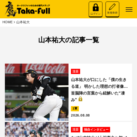
HOME
山本祐大
山本祐大の記事一覧
注目
山本祐大が口にした「僕の生き
る道」 明かした理想の打者像…
首脳陣の言葉から紐解いた“凄
み”
1軍
2026.08.08
注目
独自インタビュー