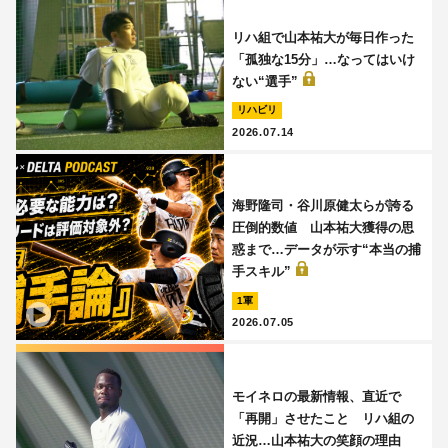
リハ組で山本祐大が毎日作った
「孤独な15分」…なってはいけ
ない“選手”
リハビリ
2026.07.14
海野隆司・谷川原健太らが誇る
圧倒的数値 山本祐大獲得の思
惑まで…データが示す“本当の捕
手スキル”
1軍
2026.07.05
モイネロの最新情報、直近で
「再開」させたこと リハ組の
近況…山本祐大の笑顔の理由