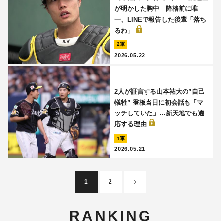
が明かした胸中 降格前に唯
一、LINEで報告した後輩「落ち
るわ」
2軍
2026.05.22
2人が証言する山本祐大の”自己
犠牲” 登板当日に初会話も「マ
ッチしていた」…新天地でも適
応する理由
1軍
2026.05.21
1
2
RANKING