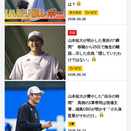
は？
モイネロ
リハビリ
2026.06.28
注目
山本祐大が明かした骨折の“瞬
間” 移籍から25日で無念の離
脱…示した自負「隠していたわ
けではない」
リハビリ
2026.06.24
山本祐大が費やした”自分の時
間” 異例の1軍帯同は現場主
導…城島CBOが明かす「小久保
監督がそれだけ」
1軍
2026.06.13