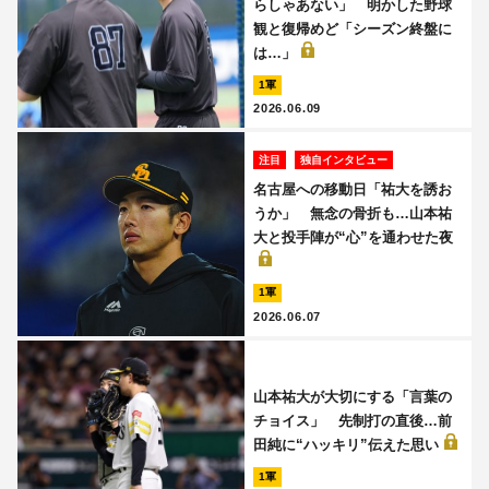
らしゃあない」 明かした野球
観と復帰めど「シーズン終盤に
は…」
1軍
2026.06.09
注目
独自インタビュー
名古屋への移動日「祐大を誘お
うか」 無念の骨折も…山本祐
大と投手陣が“心”を通わせた夜
1軍
2026.06.07
山本祐大が大切にする「言葉の
チョイス」 先制打の直後…前
田純に“ハッキリ”伝えた思い
1軍