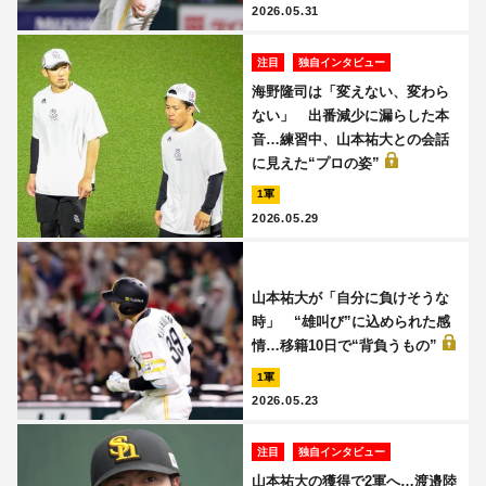
2026.05.31
注目
独自インタビュー
海野隆司は「変えない、変わら
ない」 出番減少に漏らした本
音…練習中、山本祐大との会話
に見えた“プロの姿”
1軍
2026.05.29
山本祐大が「自分に負けそうな
時」 “雄叫び”に込められた感
情…移籍10日で“背負うもの”
1軍
2026.05.23
注目
独自インタビュー
山本祐大の獲得で2軍へ…渡邉陸