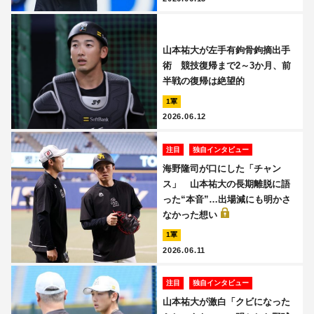
山本祐大が左手有鉤骨鉤摘出手
術 競技復帰まで2～3か月、前
半戦の復帰は絶望的
1軍
2026.06.12
注目
独自インタビュー
海野隆司が口にした「チャン
ス」 山本祐大の長期離脱に語
った“本音”…出場減にも明かさ
なかった想い
1軍
2026.06.11
注目
独自インタビュー
山本祐大が激白「クビになった