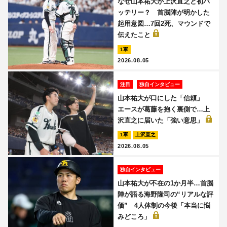
なぜ山本祐大が上沢直之と初バ
ッテリー？ 首脳陣が明かした
起用意図…7回2死、マウンドで
伝えたこと
1軍
2026.08.05
注目
独自インタビュー
山本祐大が口にした「信頼」
エースが葛藤を抱く裏側で…上
沢直之に届いた「強い意思」
1軍
上沢直之
2026.08.05
独自インタビュー
山本祐大が不在の1か月半…首脳
陣が語る海野隆司の“リアルな評
価” 4人体制の今後「本当に悩
みどころ」