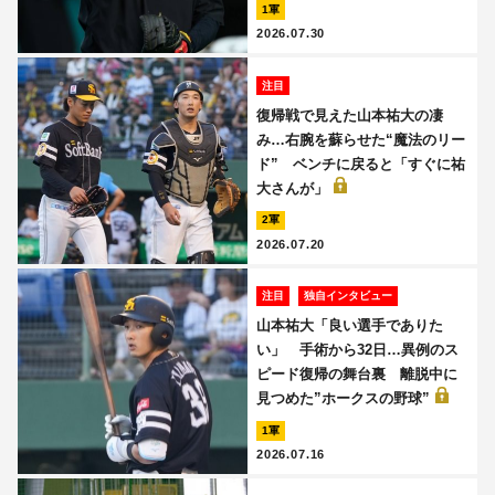
1軍
2026.07.30
注目
復帰戦で見えた山本祐大の凄
み…右腕を蘇らせた“魔法のリー
ド” ベンチに戻ると「すぐに祐
大さんが」
2軍
2026.07.20
注目
独自インタビュー
山本祐大「良い選手でありた
い」 手術から32日…異例のス
ピード復帰の舞台裏 離脱中に
見つめた”ホークスの野球”
1軍
2026.07.16