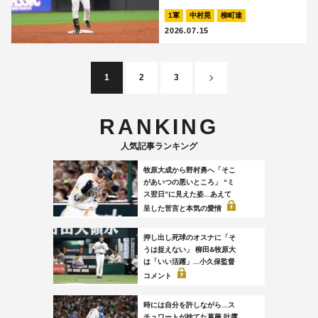
1軍
中村晃
柳町達
2026.07.15
1
2
3
RANKING
人気記事ランキング
牧原大成から野村勇へ「そこ
があいつの悪いところ」 “ミ
ス翌日”に見えた姿...あえて
呈した苦言と本気の愛情
押し出し死球のオスナに「そ
うは捉えない」 柳田&牧原大
は「いい活躍」...小久保監督
コメント
時には自分を許しながら...ス
チュワートが捨てた葛藤 吐露