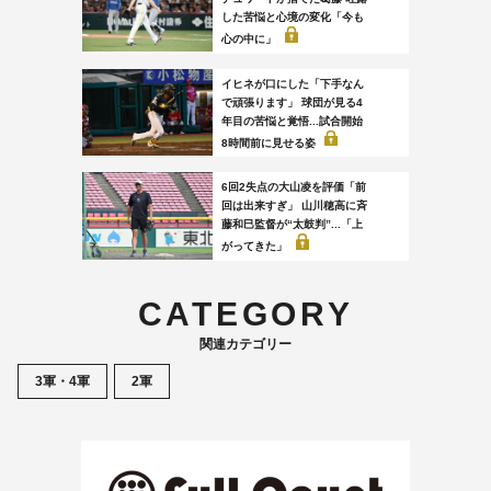
した苦悩と心境の変化「今も
心の中に」
イヒネが口にした「下手なん
で頑張ります」 球団が見る4
年目の苦悩と覚悟...試合開始
8時間前に見せる姿
6回2失点の大山凌を評価「前
回は出来すぎ」 山川穂高に斉
藤和巳監督が“太鼓判”...「上
がってきた」
CATEGORY
関連カテゴリー
3軍・4軍
2軍