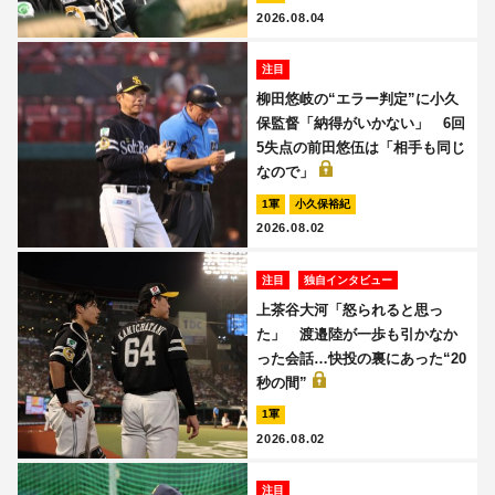
2026.08.04
注目
柳田悠岐の“エラー判定”に小久
保監督「納得がいかない」 6回
5失点の前田悠伍は「相手も同じ
なので」
1軍
小久保裕紀
2026.08.02
注目
独自インタビュー
上茶谷大河「怒られると思っ
た」 渡邉陸が一歩も引かなか
った会話…快投の裏にあった“20
秒の間”
1軍
2026.08.02
注目