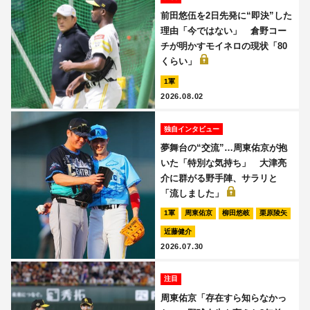
前田悠伍を2日先発に“即決”した
理由「今ではない」 倉野コー
チが明かすモイネロの現状「80
くらい」
1軍
2026.08.02
独自インタビュー
夢舞台の“交流”…周東佑京が抱
いた「特別な気持ち」 大津亮
介に群がる野手陣、サラリと
「流しました」
1軍
周東佑京
柳田悠岐
栗原陵矢
近藤健介
2026.07.30
注目
周東佑京「存在すら知らなかっ