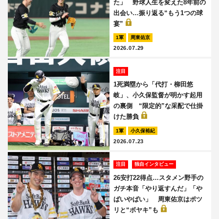
た」 野球人生を変えた8年前の
出会い…振り返る“もう1つの球
宴”
1軍
周東佑京
2026.07.29
注目
1死満塁から「代打・柳田悠
岐」、小久保監督が明かす起用
の裏側 “限定的”な采配で仕掛
けた勝負
1軍
小久保裕紀
2026.07.23
注目
独自インタビュー
26安打22得点…スタメン野手の
ガチ本音「やり返すんだ」「や
ばいやばい」 周東佑京はポツ
リと“ボヤキ”も