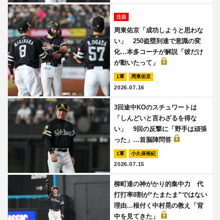
注目
周東佑京「成功しようと思わな
い」 250盗塁到達で意識の変
化…本多コーチが解説「彼だけ
が動いたって」
1軍
周東佑京
2026.07.16
3回途中KOのスチュワートは
「しんどいと言わざるを得な
い」 9回の反撃に「野手は頑張
った」…首脳陣問答
1軍
小久保裕紀
2026.07.15
柳町達の神がかり的集中力 代
打打率8割が“たまたま”ではない
理由…根付く中村晃の教え「背
中を見てきた」