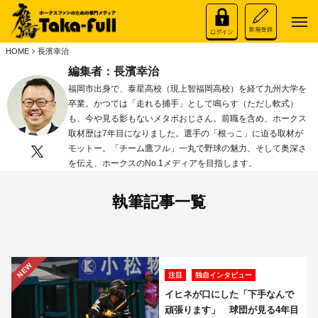
HOME
長濱幸治
編集者：長濱幸治
福岡市出身で、泰星高校（現上智福岡高校）を経て九州大学を
卒業。かつては「走れる捕手」として鳴らす（ただし軟式）
も、今や見る影もないメタボおじさん。前職を含め、ホークス
取材歴は7年目になりました。選手の「根っこ」に迫る取材が
モットー。「チーム鷹フル」一丸で野球の魅力、そして奥深さ
を伝え、ホークスのNo.1メディアを目指します。
執筆記事一覧
NEW
注目
独自インタビュー
イヒネが口にした「下手なんで
頑張ります」 球団が見る4年目