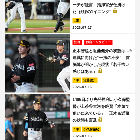
ーチが証言…指揮官が仕掛け
た“伏線の1イニング”
1軍
2026.07.17
注目
独自インタビュー
正木智也と近藤健介の状態は…9
連戦に向けた“一抹の不安” 首
脳陣が明かした現状「若干怖い
感じはある」
1軍
近藤健介
2026.07.16
1406日ぶり先発勝利…小久保監
督が上茶谷大河を絶賛「本気で
狙いに来ている」 正木＆近藤
の状態も言及
1軍
小久保裕紀
2026.07.16