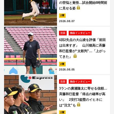
の苦悩と覚悟…試合開始8時間前
に見せる姿
2軍
2026.08.07
注目
独自インタビュー
6回2失点の大山凌を評価「前回
は出来すぎ」 山川穂高に斉藤
和巳監督が“太鼓判”…「上がっ
てきた」
2軍
2026.08.05
注目
独自インタビュー
3ランの廣瀬隆太に寄せる信頼…
斉藤和巳監督「得点の確率が高
い」 2安打3盗塁のイヒネに
は“注文”も
2軍