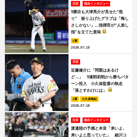
注目
独自インタビュー
9勝目も大津亮介が見せた“怒
り” 振り上げたグラブは「悔し
さしかない」…指揮官が“人差し
指”を立てた意味
1軍
2026.07.19
注目
近藤健介に「問題はあるけ
ど…」 9連戦初戦から勝ちパタ
ーン投入 小久保監督の執念
「落とすわけには」
1軍
小久保裕紀
2026.07.18
注目
独自インタビュー
渡邉陸の予感と本音「来いよ、
来いよと思っていた」 細川コ