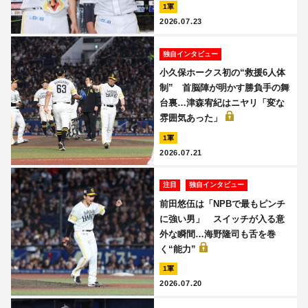
1軍
2026.07.23
独自インタビュー
小久保ホークス初の“救援6人体
制” 首脳陣が明かす勝負手の舞
台裏…津森宥紀はニヤリ「変な
雰囲気あった」
1軍
2026.07.21
注目
独自インタビュー
前田悠伍は「NPBで最もピンチ
に強い男」 スイッチが入る意
外な瞬間…海野隆司も舌を巻
く“能力”
1軍
2026.07.20