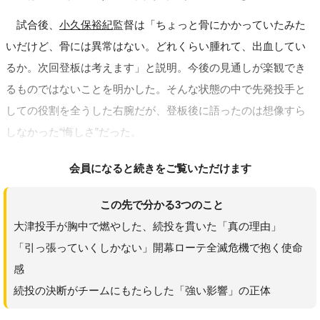
試合後、
小久保裕紀
監督は「ちょっと骨にかかっていたみた
いだけど、骨には異常はない。どれくらい腫れて、出血してい
るか。次回登板は考えます」と説明。今後の見通しが楽観でき
るものではないことを明かした。そんな状態の中で先発投手と
しての役割を全うした右腕だが、登板後に語ったのは想像すら
しなかった“悔しさ”だった。
会員になると続きをご覧いただけます
この先で分かる3つのこと
大津投手が胸中で燃やした、続投を貫いた「真の理由」
「引っ張っていくしかない」開幕ローテ全滅危機で抱く使命
感
続投の決断がチームにもたらした「強い影響」の正体