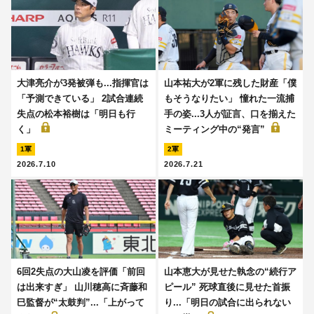
大津亮介が3発被弾も...指揮官は
山本祐大が2軍に残した財産「僕
「予測できている」 2試合連続
もそうなりたい」 憧れた一流捕
失点の松本裕樹は「明日も行
手の姿...3人が証言、口を揃えた
く」
ミーティング中の“発言”
1軍
2軍
2026.7.10
2026.7.21
6回2失点の大山凌を評価「前回
山本恵大が見せた執念の“続行ア
は出来すぎ」 山川穂高に斉藤和
ピール” 死球直後に見せた首振
巳監督が“太鼓判”...「上がって
り...「明日の試合に出られない