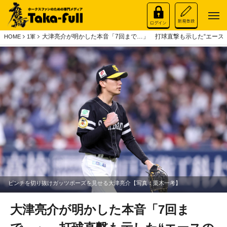
大津亮介が明かした本音「7回まで…」 打球直撃も示した“エース
HOME
1軍
ピンチを切り抜けガッツポーズを見せる大津亮介【写真：栗木一考】
大津亮介が明かした本音「7回ま