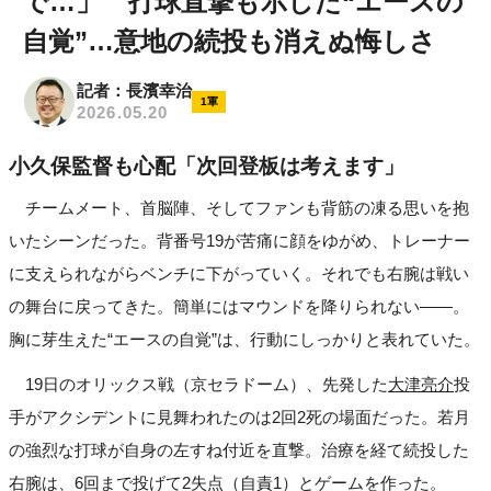
で…」 打球直撃も示した“エースの
自覚”…意地の続投も消えぬ悔しさ
記者：長濱幸治
1軍
2026.05.20
小久保監督も心配「次回登板は考えます」
チームメート、首脳陣、そしてファンも背筋の凍る思いを抱
いたシーンだった。背番号19が苦痛に顔をゆがめ、トレーナー
に支えられながらベンチに下がっていく。それでも右腕は戦い
の舞台に戻ってきた。簡単にはマウンドを降りられない――。
胸に芽生えた“エースの自覚”は、行動にしっかりと表れていた。
19日のオリックス戦（京セラドーム）、先発した
大津亮介
投
手がアクシデントに見舞われたのは2回2死の場面だった。若月
の強烈な打球が自身の左すね付近を直撃。治療を経て続投した
右腕は、6回まで投げて2失点（自責1）とゲームを作った。