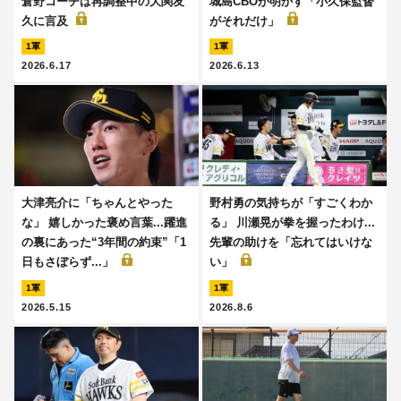
倉野コーチは再調整中の大関友
城島CBOが明かす「小久保監督
久に言及
がそれだけ」
1軍
1軍
2026.6.17
2026.6.13
大津亮介に「ちゃんとやった
野村勇の気持ちが「すごくわか
な」 嬉しかった褒め言葉...躍進
る」 川瀬晃が拳を握ったわけ...
の裏にあった“3年間の約束”「1
先輩の助けを「忘れてはいけな
日もさぼらず...」
い」
1軍
1軍
2026.5.15
2026.8.6