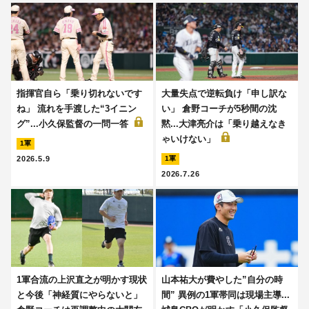
指揮官自ら「乗り切れないです
大量失点で逆転負け「申し訳な
ね」 流れを手渡した“3イニン
い」 倉野コーチが5秒間の沈
グ”...小久保監督の一問一答
黙...大津亮介は「乗り越えなき
ゃいけない」
1軍
2026.5.9
1軍
2026.7.26
1軍合流の上沢直之が明かす現状
山本祐大が費やした”自分の時
と今後「神経質にやらないと」
間” 異例の1軍帯同は現場主導...