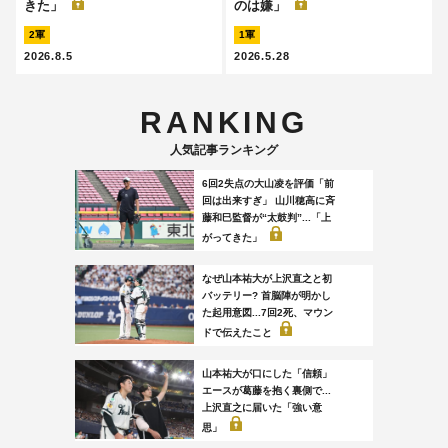
きた」
のは嫌」
2軍
1軍
2026.8.5
2026.5.28
RANKING
人気記事ランキング
6回2失点の大山凌を評価「前
回は出来すぎ」 山川穂高に斉
藤和巳監督が“太鼓判”...「上
がってきた」
なぜ山本祐大が上沢直之と初
バッテリー? 首脳陣が明かし
た起用意図...7回2死、マウン
ドで伝えたこと
山本祐大が口にした「信頼」
エースが葛藤を抱く裏側で...
上沢直之に届いた「強い意
思」