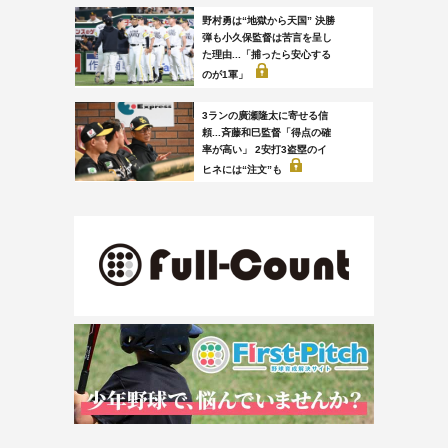
野村勇は“地獄から天国” 決勝
弾も小久保監督は苦言を呈し
た理由...「捕ったら安心する
のが1軍」
3ランの廣瀬隆太に寄せる信
頼...斉藤和巳監督「得点の確
率が高い」 2安打3盗塁のイ
ヒネには“注文”も