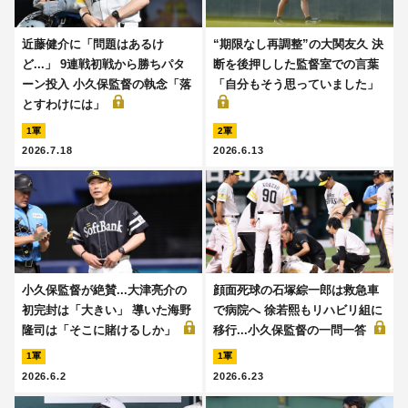
近藤健介に「問題はあるけ
“期限なし再調整”の大関友久 決
ど...」 9連戦初戦から勝ちパタ
断を後押しした監督室での言葉
ーン投入 小久保監督の執念「落
「自分もそう思っていました」
とすわけには」
1軍
2軍
2026.7.18
2026.6.13
小久保監督が絶賛...大津亮介の
顔面死球の石塚綜一郎は救急車
初完封は「大きい」 導いた海野
で病院へ 徐若熙もリハビリ組に
隆司は「そこに賭けるしか」
移行...小久保監督の一問一答
1軍
1軍
2026.6.2
2026.6.23