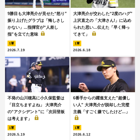
9勝目も大津亮介が見せた“怒り”
大津亮介が交わした“2度のハグ”
振り上げたグラブは「悔しさし
上沢直之の「大津さん!」に込め
かない」...指揮官が“人差し
られた思い...伝えた「早く帰っ
指”を立てた意味
てきて」
1軍
1軍
2026.7.19
2026.6.18
不発の山川穂高に小久保監督は
6番手からの躍進支えた”超優し
「目立ちますよね」 大津亮介
い人” 大津亮介が脱却した完璧
の“アクシデント”に「次回登板
主義「すごく嫌でしたけど...」
は考えます」
1軍
1軍
2026.5.19
2026.6.12