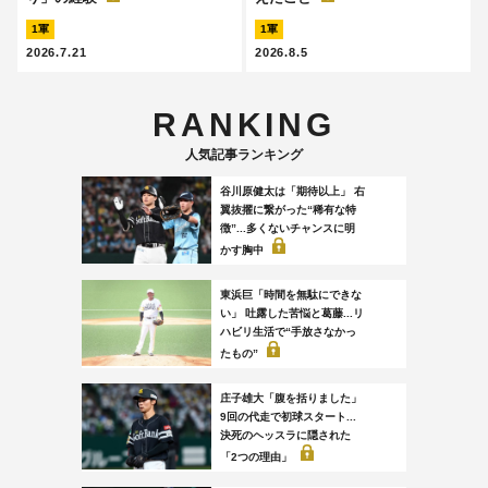
1軍
1軍
2026.7.21
2026.8.5
RANKING
人気記事ランキング
谷川原健太は「期待以上」 右
翼抜擢に繋がった“稀有な特
徴”...多くないチャンスに明
かす胸中
東浜巨「時間を無駄にできな
い」 吐露した苦悩と葛藤...リ
ハビリ生活で“手放さなかっ
たもの”
庄子雄大「腹を括りました」
9回の代走で初球スタート...
決死のヘッスラに隠された
「2つの理由」