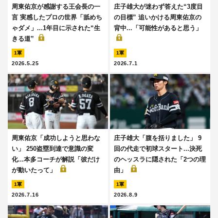
周東佑京が感謝する王会長の一
庄子雄大が迷わず答えた“3度目
言 実感したプロの世界「舐めち
の目標” 追いかける周東佑京の
ゃダメ」...1年目に示された“生
背中...「可能性があると思う」
きる道”
1軍
1軍
2026.5.25
2026.7.1
周東佑京「成功しようと思わな
庄子雄大「腹を括りました」 9
い」 250盗塁到達で意識の変
回の代走で初球スタート...決死
化...本多コーチが解説「彼だけ
のヘッスラに隠された「2つの理
が動いたって」
由」
1軍
1軍
2026.7.16
2026.8.9