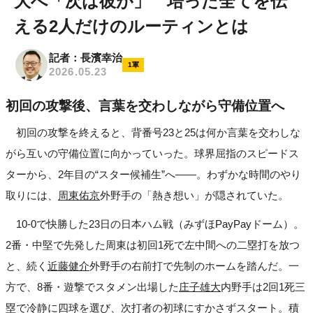
大へ「次は彼が」 培った全てを伝
える2人だけのルーティンとは
記者：長濱幸治
1軍
2026.05.23
初回の攻撃後、言葉を交わしながら守備位置へ
初回の攻撃を終えると、背番号23と25は何か言葉を交わしな
がら互いの守備位置に向かっていった。球界屈指のスピードス
ターから、2年目の“スター候補生”へ――。わずかな時間のやり
取りには、
周東佑京
外野手の「熱き想い」が隠されていた。
10-0で快勝した23日の日本ハム戦（みずほPayPayドーム）。
2番・中堅で先発した周東は初回1死で左中間への二塁打を放つ
と、続く
近藤健介
外野手の右前打で先制のホームを踏んだ。一
方で、8番・遊撃でスタメン出場した
庄子雄大
内野手は2回1死三
塁で冷静に四球を選び、次打者の初球にすかさずスタート。積