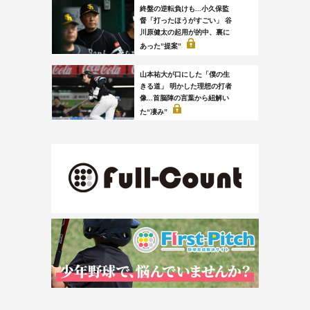
終盤の逆転負けも...小久保監
督「打ったほうがすごい」 谷
川原健太の起用が的中、裏に
あった”提案”
山本祐大が口にした「僕の生
きる道」 明かした理想の打者
像...首脳陣の言葉から紐解い
た“凄み”