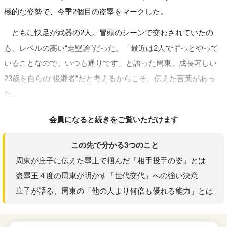
極的な姿勢で、今季2個目の盗塁をマークした。
ともに快足が武器の2人。冒頭のシーンで交わされていたの
も、レベルの高い“走塁論”だった。「最近は2人でずっとやって
いることなので。いつも通りです」と語った周東。成長著しい
23歳を自らの“後継者”だと考えるからこそ、伝えた言葉があっ
た。
会員になると続きをご覧いただけます
この先で分かる3つのこと
周東が庄子に伝えた塁上で掴んだ「相手投手の姿」とは
盗塁王４度の周東が明かす「世代交代」への強い決意
庄子が語る、周東の「他の人より何倍も優れる能力」とは