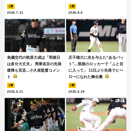
1軍
1軍
2026.7.31
2026.8.6
負傷交代の牧原大成は「明後日
庄子雄大に光を与えた“あるバッ
は多分大丈夫」 周東佑京の先発
ト”...筑後のロッカーで「ふと目
復帰も言及...小久保監督コメン
に入って」 11日ぶり先発でヒー
ト
ローになれた舞台裏
1軍
1軍
2026.6.21
2026.6.26