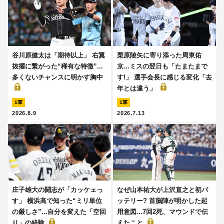
谷川原健太は「期待以上」 右翼
栗原陵矢に寄り添った周東佑
抜擢に繋がった“稀有な特徴”...
京...ミスの翌日も「たまたまで
多くないチャンスに明かす胸中
す!」 選手会長に感じる変化「去
年とは違う」
1軍
1軍
2026.8.9
2026.7.13
庄子雄大の闘志が「カッケェっ
なぜ山本祐大が上沢直之と初バ
す」 横浜高で知った“ミリ単位
ッテリー? 首脳陣が明かした起
の厳しさ”...自分を変えた「空回
用意図...7回2死、マウンドで伝
り」の経験
えたこと