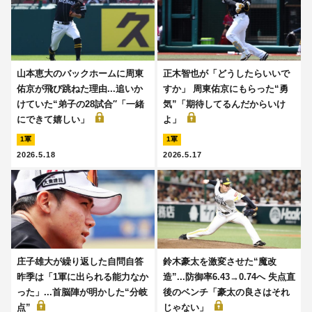
山本恵大のバックホームに周東
正木智也が「どうしたらいいで
佑京が飛び跳ねた理由...追いか
すか」 周東佑京にもらった“勇
けていた“弟子の28試合′′「一緒
気”「期待してるんだからいけ
にできて嬉しい」
よ」
1軍
1軍
2026.5.18
2026.5.17
庄子雄大が繰り返した自問自答
鈴木豪太を激変させた“魔改
昨季は「1軍に出られる能力なか
造”...防御率6.43→0.74へ 失点直
った」...首脳陣が明かした“分岐
後のベンチ「豪太の良さはそれ
点”
じゃない」