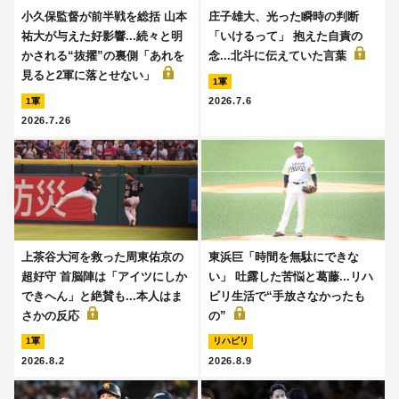
小久保監督が前半戦を総括 山本
庄子雄大、光った瞬時の判断
祐大が与えた好影響...続々と明
「いけるって」 抱えた自責の
かされる“抜擢”の裏側「あれを
念...北斗に伝えていた言葉
見ると2軍に落とせない」
1軍
2026.7.6
1軍
2026.7.26
上茶谷大河を救った周東佑京の
東浜巨「時間を無駄にできな
超好守 首脳陣は「アイツにしか
い」 吐露した苦悩と葛藤...リハ
できへん」と絶賛も...本人はま
ビリ生活で“手放さなかったも
さかの反応
の”
1軍
リハビリ
2026.8.2
2026.8.9