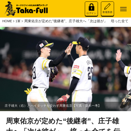
周東佑京が定めた“後継者”、庄子雄大へ「次は彼が」 培った全て
HOME
1軍
庄子雄大（右）とハイタッチを交わす周東佑京【写真：栗木一考】
周東佑京が定めた“後継者”、庄子雄