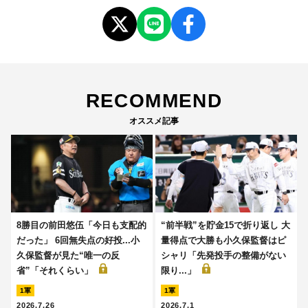
RECOMMEND
オススメ記事
8勝目の前田悠伍「今日も支配的
“前半戦”を貯金15で折り返し 大
だった」 6回無失点の好投...小
量得点で大勝も小久保監督はピ
久保監督が見た“唯一の反
シャリ「先発投手の整備がない
省”「それくらい」
限り...」
1軍
1軍
2026.7.26
2026.7.1