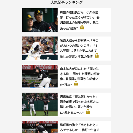
人気記事ランキング
終盤の逆転負けも...小久保監
督「打ったほうがすごい」 谷
川原健太の起用が的中、裏に
あった”提案”
牧原大成から野村勇へ「そこ
があいつの悪いところ」 “ミ
ス翌日”に見えた姿...あえて
呈した苦言と本気の愛情
山本祐大が口にした「僕の生
きる道」 明かした理想の打者
像...首脳陣の言葉から紐解い
た“凄み”
周東佑京「僕は嬉しかった」
満身創痍で戦った山本恵大に
溢した思い...届いた報告
に”愛あるエール”
柳町達の胸中「出されたとこ
ろでやるしか」 代打で生きる