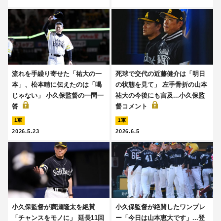
流れを手繰り寄せた「祐大の一
死球で交代の近藤健介は「明日
本」、松本晴に伝えたのは「喝
の状態を見て」 左手骨折の山本
じゃない」 小久保監督の一問一
祐大の今後にも言及...小久保監
答
督コメント
1軍
1軍
2026.5.23
2026.6.5
小久保監督が廣瀬隆太を絶賛
小久保監督が絶賛したワンプレ
「チャンスをモノに」 延長11回
ー「今日は山本恵大です」...登