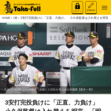
3安打完投負けに「正直、力負け」 小久保監督は入れ替えを明言
HOME
1軍
スタメン出場した山本祐大（左前）と試合を見つめる首脳陣【栗木一考】
3安打完投負けに「正直、力負け」