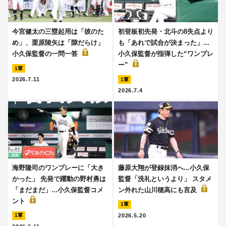
今宮健太の三塁起用は「彼のた
初登板初先発・北斗の8失点より
め」、栗原陵矢は「隙だらけ」
も「あれで試合が決まった」...
小久保監督の一問一答
小久保監督が指弾した“ワンプレ
ー”
1軍
2026.7.11
1軍
2026.7.4
海野隆司のワンプレーに「大き
藤原大翔が登録抹消へ...小久保
かった」 先発で躍動の野村勇は
監督「洗礼というより」 スタメ
「まだまだ」...小久保監督コメ
ン外れた山川穂高にも言及
ント
1軍
2026.5.20
1軍