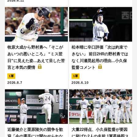
2026.6.11
牧原大成から野村勇へ「そこが
松本晴に辛口評価「次は約束で
あいつの悪いところ」 “ミス翌
きない」 前日2HRの野村勇では
日”に見えた姿...あえて呈した苦
なく川瀬晃起用の理由...小久保
言と本気の愛情
監督コメント
1軍
1軍
2026.8.7
2026.6.10
近藤健介と栗原陵矢の競争を歓
大量22得点、小久保監督が要因
迎「今の選手には聞かせられな
に挙げた2人の名前 1軍昇格即ス