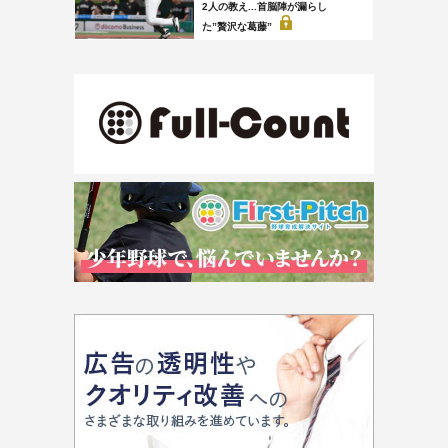
2人の教え...首脳陣が漏らし
た”贅沢な葛藤”