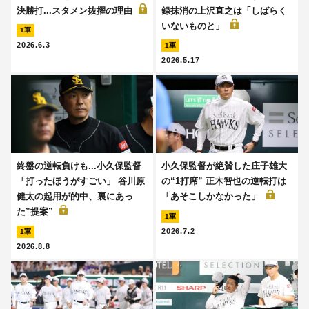
決勝打...スタメン抜擢の理由
録抹消の上沢直之は「しばらく
いないものと」
1軍
2026.6.3
1軍
2026.5.17
終盤の逆転負けも...小久保監督
小久保監督が絶賛した庄子雄大
「打ったほうがすごい」 谷川原
の“1打席” 正木智也の逆転打は
健太の起用が的中、裏にあっ
「あそこしかなかった」
た”提案”
1軍
2026.7.2
1軍
2026.8.8