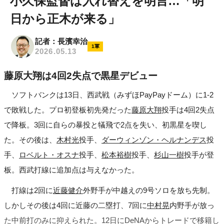
小久保監督は入れ替えを明言…「明
日から正木が来る」
記者：長濱幸治
1軍
2026.05.13
藤原大翔は4回2失点で黒星デビュー
ソフトバンクは13日、西武戦（みずほPayPayドーム）に1-2
で敗戦した。プロ初登板初先発だった
藤原大翔
投手は4回2失点
で降板。3回に自らの暴投と犠飛で2点を失い、初黒星を喫し
た。その後は、
木村光
投手、
ダーウィンゾン・ヘルナンデス
投
手、
ロベルト・オスナ
投手、
松本裕樹
投手、
杉山一樹
投手が登
板。西武打線に追加点は与えなかった。
打線は2回に
近藤健介
外野手が中越えの9号ソロを放ち先制。
しかしその後は4回に近藤の二塁打、7回に
中村晃
内野手が放っ
た中前打のみに抑えられた。12日にDeNAからトレードで移籍し