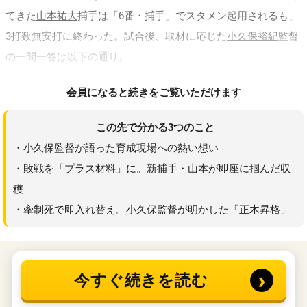
てきた
山本祐大
捕手は「6番・捕手」でスタメン起用されるも、
3打数無安打に終わった。試合後、取材に応じた
小久保裕紀
監督
の一問一答は以下の通り。
会員になると続きをご覧いただけます
この先で分かる3つのこと
・小久保監督が語った育成現場への熱い想い
・敗戦を「プラス材料」に。新捕手・山本が即座に掴んだ収
穫
・牽制死で即入れ替え。小久保監督が明かした「正木昇格」