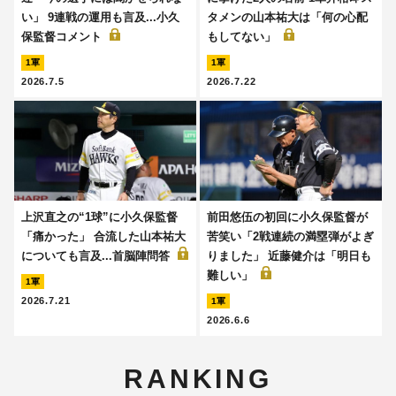
い」 9連戦の運用も言及...小久
タメンの山本祐大は「何の心配
保監督コメント
もしてない」
1軍
1軍
2026.7.5
2026.7.22
上沢直之の“1球”に小久保監督
前田悠伍の初回に小久保監督が
「痛かった」 合流した山本祐大
苦笑い「2戦連続の満塁弾がよぎ
についても言及...首脳陣問答
りました」 近藤健介は「明日も
難しい」
1軍
2026.7.21
1軍
2026.6.6
RANKING