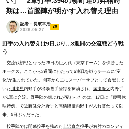
い」 2軍打率.394の柳町達の昇格時
期は…首脳陣が明かす入れ替え理由
記者：長濱幸治
1軍
2026.05.27
野手の入れ替えは9日ぶり…3週間の交流戦どう戦
う
交流戦初戦となった26日の巨人戦（東京ドーム）を快勝した
ホークス。ここから3週間にわたって6連戦を戦うチームに“変
化”が生まれていた。開幕から主にスーパーサブとして貢献して
いた
川瀬晃
内野手が出場選手登録を抹消され、
廣瀬隆太
内野手
が1軍に合流。野手陣の顔ぶれが変わったのは、17日に「慶弔休
暇特例」で
近藤健介
外野手と
高橋隆慶
内野手が入れ替わって以
来、9日ぶりだった。
投手陣では開幕投手を務めた
上沢直之
投手が右肘のコンディ