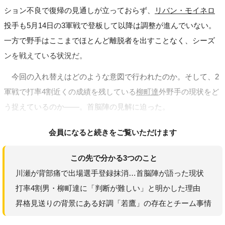
ション不良で復帰の見通しが立っておらず、
リバン・モイネロ
投手も5月14日の3軍戦で登板して以降は調整が進んでいない。
一方で野手はここまでほとんど離脱者を出すことなく、シーズ
ンを戦えている状況だ。
今回の入れ替えはどのような意図で行われたのか。そして、2
軍戦で打率4割近くの成績を残している
柳町達
外野手の現状をど
う捉えているのか――。首脳陣の見解に迫った。
会員になると続きをご覧いただけます
この先で分かる3つのこと
川瀬が背部痛で出場選手登録抹消…首脳陣が語った現状
打率4割男・柳町達に「判断が難しい」と明かした理由
昇格見送りの背景にある好調「若鷹」の存在とチーム事情