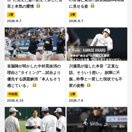
言と本気の愛情
に見せる姿
1軍
2軍
2026.8.7
2026.8.7
首脳陣が明かした中村晃抹消の
川瀬晃が溢した本音「正直な
理由と“タイミング”...試合より
話、そういう想い」 故障に不
優先する課題解消「本人もそう
振...昨季と一変した現状でも不
感じている」
変の姿勢
中村晃
1軍
2026.6.10
2026.7.6