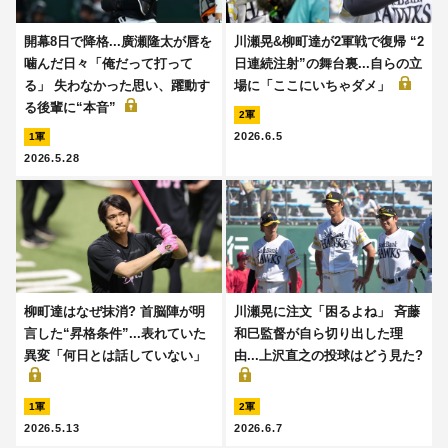
開幕8日で降格...廣瀬隆太が唇を
川瀬晃&柳町達が2軍戦で復帰 “2
噛んだ日々「俺だって打って
日連続注射”の舞台裏...自らの立
る」 失わなかった思い、躍動す
場に「ここにいちゃダメ」
る後輩に“本音”
2軍
2026.6.5
1軍
2026.5.28
柳町達はなぜ抹消? 首脳陣が明
川瀬晃に注文「困るよね」 斉藤
言した“昇格条件”...表れていた
和巳監督が自ら切り出した理
異変「何日とは話していない」
由...上沢直之の投球はどう見た?
1軍
2軍
2026.5.13
2026.6.7