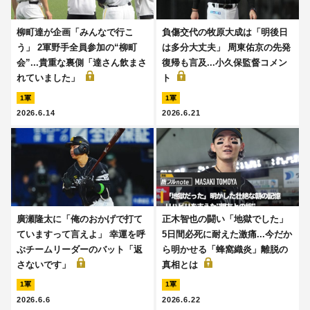
柳町達が企画「みんなで行こ
負傷交代の牧原大成は「明後日
う」 2軍野手全員参加の“柳町
は多分大丈夫」 周東佑京の先発
会”...貴重な裏側「達さん飲まさ
復帰も言及...小久保監督コメン
れていました」
ト
1軍
1軍
2026.6.14
2026.6.21
廣瀬隆太に「俺のおかげで打て
正木智也の闘い「地獄でした」
ていますって言えよ」 幸運を呼
5日間必死に耐えた激痛...今だか
ぶチームリーダーのバット「返
ら明かせる「蜂窩織炎」離脱の
さないです」
真相とは
1軍
1軍
2026.6.6
2026.6.22