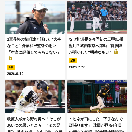
1軍昇格の柳町達と話した“大事
なぜ川瀬晃を今季初の三塁&6番
なこと” 斉藤和巳監督の思い
起用? 武内攻略へ躍動...首脳陣
「本当に評価してもらえない」
が明かした“明確な狙い”
1軍
2026.7.26
1軍
2026.6.10
牧原大成から野村勇へ「そこが
イヒネが口にした「下手なんで
あいつの悪いところ」 “ミス翌
頑張ります」 球団が見る4年目
日”に見えた姿...あえて呈した苦
の苦悩と覚悟...試合開始8時間前