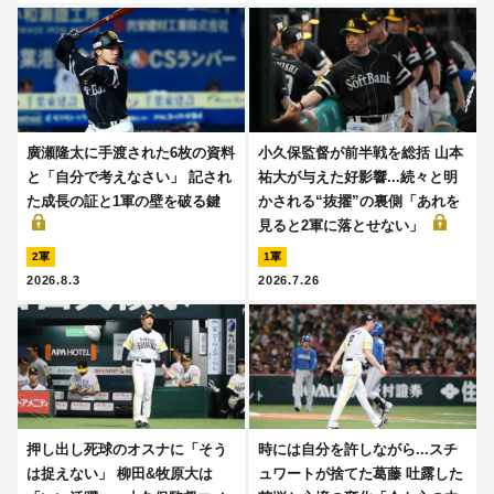
廣瀬隆太に手渡された6枚の資料
小久保監督が前半戦を総括 山本
と「自分で考えなさい」 記され
祐大が与えた好影響...続々と明
た成長の証と1軍の壁を破る鍵
かされる“抜擢”の裏側「あれを
見ると2軍に落とせない」
2軍
1軍
2026.8.3
2026.7.26
押し出し死球のオスナに「そう
時には自分を許しながら...スチ
は捉えない」 柳田&牧原大は
ュワートが捨てた葛藤 吐露した