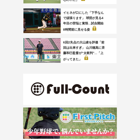
イヒネが口にした「下手なん
で頑張ります」 球団が見る4
年目の苦悩と覚悟...試合開始
8時間前に見せる姿
6回2失点の大山凌を評価「前
回は出来すぎ」 山川穂高に斉
藤和巳監督が“太鼓判”...「上
がってきた」