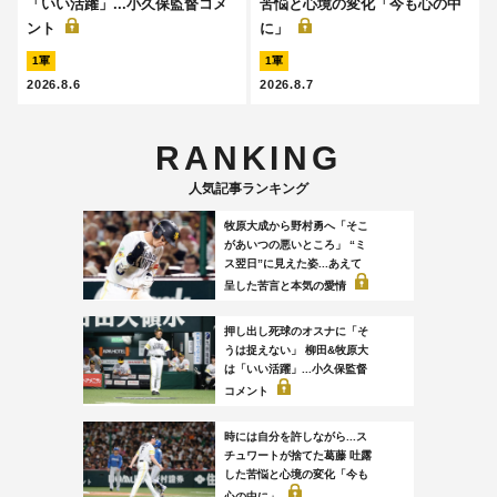
「いい活躍」...小久保監督コメ
苦悩と心境の変化「今も心の中
ント
に」
1軍
1軍
2026.8.6
2026.8.7
RANKING
人気記事ランキング
牧原大成から野村勇へ「そこ
があいつの悪いところ」 “ミ
ス翌日”に見えた姿...あえて
呈した苦言と本気の愛情
押し出し死球のオスナに「そ
うは捉えない」 柳田&牧原大
は「いい活躍」...小久保監督
コメント
時には自分を許しながら...ス
チュワートが捨てた葛藤 吐露
した苦悩と心境の変化「今も
心の中に」