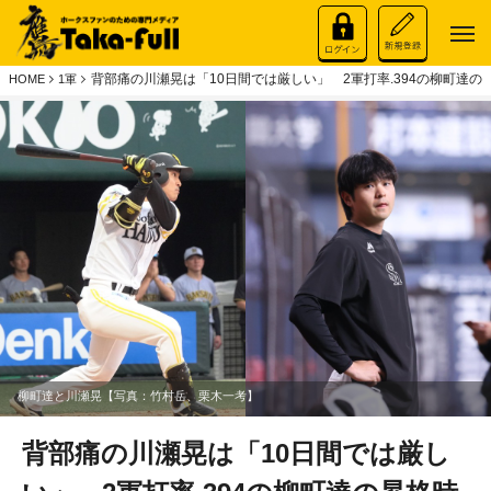
背部痛の川瀬晃は「10日間では厳しい」 2軍打率.394の柳町達
HOME
1軍
柳町達と川瀬晃【写真：竹村岳、栗木一考】
背部痛の川瀬晃は「10日間では厳し