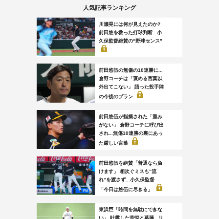
人気記事ランキング
川瀬晃には何が見えたのか?
前田悠を救った打球判断...小
久保監督絶賛の“野球センス”
前田悠伍の無傷の10連勝に...
倉野コーチは「褒める言葉以
外出てこない」 語った投手陣
の今後のプラン
前田悠伍が指摘された「重み
がない」 倉野コーチに呼び出
され...無傷10連勝の裏にあっ
た厳しい言葉
前田悠伍を絶賛「普通なら負
けます」 相次ぐミスも“流
れ”を渡さず...小久保監督
「今日は悠伍に尽きる」
東浜巨「時間を無駄にできな
い」 吐露した苦悩と葛藤...リ