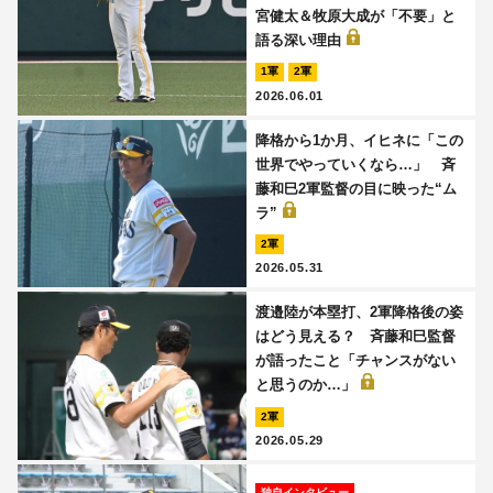
宮健太＆牧原大成が「不要」と
語る深い理由
1軍
2軍
2026.06.01
降格から1か月、イヒネに「この
世界でやっていくなら…」 斉
藤和巳2軍監督の目に映った“ム
ラ”
2軍
2026.05.31
渡邉陸が本塁打、2軍降格後の姿
はどう見える？ 斉藤和巳監督
が語ったこと「チャンスがない
と思うのか…」
2軍
2026.05.29
独自インタビュー