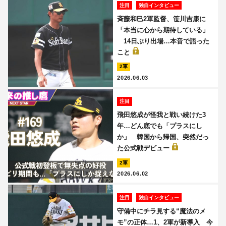
注目
独自インタビュー
斉藤和巳2軍監督、笹川吉康に
「本当に心から期待している」
14日ぶり出場…本音で語った
こと
2軍
2026.06.03
注目
飛田悠成が怪我と戦い続けた3
年…どん底でも「プラスにし
か」 韓国から帰国、突然だっ
た公式戦デビュー
2軍
2026.06.02
注目
独自インタビュー
守備中にチラ見する“魔法のメ
モ”の正体…1、2軍が新導入 今