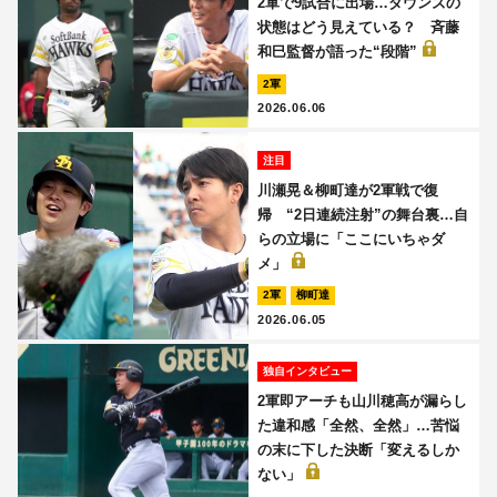
2軍で9試合に出場…ダウンズの
状態はどう見えている？ 斉藤
和巳監督が語った“段階”
2軍
2026.06.06
注目
川瀬晃＆柳町達が2軍戦で復
帰 “2日連続注射”の舞台裏…自
らの立場に「ここにいちゃダ
メ」
2軍
柳町達
2026.06.05
独自インタビュー
2軍即アーチも山川穂高が漏らし
た違和感「全然、全然」…苦悩
の末に下した決断「変えるしか
ない」