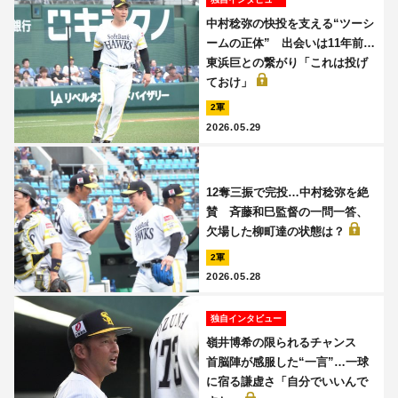
中村稔弥の快投を支える“ツーシ
ームの正体” 出会いは11年前…
東浜巨との繋がり「これは投げ
ておけ」
2軍
2026.05.29
12奪三振で完投…中村稔弥を絶
賛 斉藤和巳監督の一問一答、
欠場した柳町達の状態は？
2軍
2026.05.28
独自インタビュー
嶺井博希の限られるチャンス
首脳陣が感服した“一言”…一球
に宿る謙虚さ「自分でいいんで