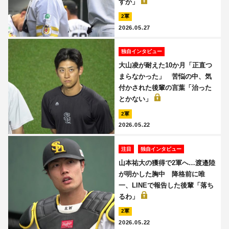
すか」
2軍
2026.05.27
独自インタビュー
大山凌が耐えた10か月「正直つ
まらなかった」 苦悩の中、気
付かされた後輩の言葉「治った
とかない」
2軍
2026.05.22
注目
独自インタビュー
山本祐大の獲得で2軍へ…渡邉陸
が明かした胸中 降格前に唯
一、LINEで報告した後輩「落ち
るわ」
2軍
2026.05.22