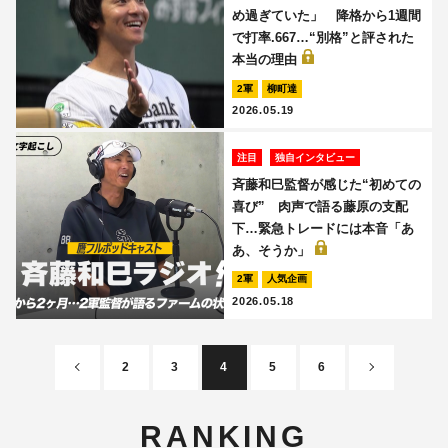
め過ぎていた」 降格から1週間
で打率.667…“別格”と評された
本当の理由
2軍
柳町達
2026.05.19
注目
独自インタビュー
斉藤和巳監督が感じた“初めての
喜び” 肉声で語る藤原の支配
下…緊急トレードには本音「あ
あ、そうか」
2軍
人気企画
2026.05.18
2
3
4
5
6
RANKING