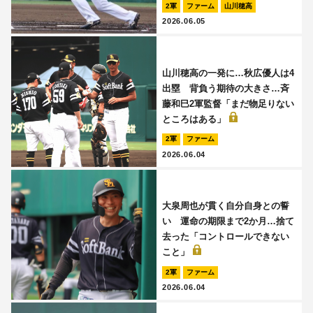
2軍
ファーム
山川穂高
2026.06.05
山川穂高の一発に…秋広優人は4
出塁 背負う期待の大きさ…斉
藤和巳2軍監督「まだ物足りない
ところはある」
2軍
ファーム
2026.06.04
大泉周也が貫く自分自身との誓
い 運命の期限まで2か月…捨て
去った「コントロールできない
こと」
2軍
ファーム
2026.06.04