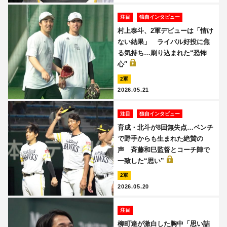
注目
独自インタビュー
村上泰斗、2軍デビューは「情け
ない結果」 ライバル好投に焦
る気持ち…刷り込まれた“恐怖
心″
2軍
2026.05.21
注目
独自インタビュー
育成・北斗が8回無失点…ベンチ
で野手からも生まれた絶賛の
声 斉藤和巳監督とコーチ陣で
一致した“思い”
2軍
2026.05.20
注目
柳町達が激白した胸中「思い詰