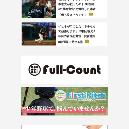
本恵大が戦った41日間 医師
の“最終宣告”と激白した本音
「僕も泣きそうです」
イヒネが口にした「下手なん
で頑張ります」 球団が見る4
年目の苦悩と覚悟...試合開始
8時間前に見せる姿