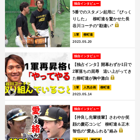
独自インタビュー
5番でのスタメン起用に「びっく
りした」 柳町達を驚かせた長
谷川コーチの“勘違い”
1軍
柳町達
2023.05.20
独自インタビュー
【独占インタ】開幕わずか1日で
2軍落ちの屈辱 這い上がってき
た柳町達が胸中激白
1軍
人気企画
柳町達
2023.05.14
独自インタビュー
【仲良し先輩後輩】さわやか笑
顔の慶応コンビ 柳町達＆正木
智也の“愛あふれる”絡み
ファーム
柳町達