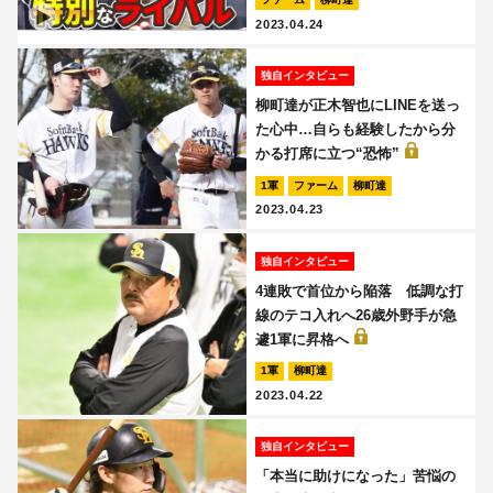
2023.04.24
独自インタビュー
柳町達が正木智也にLINEを送っ
た心中…自らも経験したから分
かる打席に立つ“恐怖”
1軍
ファーム
柳町達
2023.04.23
独自インタビュー
4連敗で首位から陥落 低調な打
線のテコ入れへ26歳外野手が急
遽1軍に昇格へ
1軍
柳町達
2023.04.22
独自インタビュー
「本当に助けになった」苦悩の