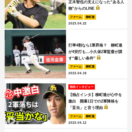
正木智也の支えになった“ある人
物”からのLINE
ファーム
柳町達
2023.04.22
打率4割なら1軍昇格？ 柳町達
が4安打も…小久保2軍監督が課
す“厳しい条件”
ファーム
柳町達
2023.04.19
独自インタビュー
【独占インタ】柳町達が心中を
激白 開幕1日での2軍降格を
「妥当」と言う理由
ファーム
柳町達
2023.04.12