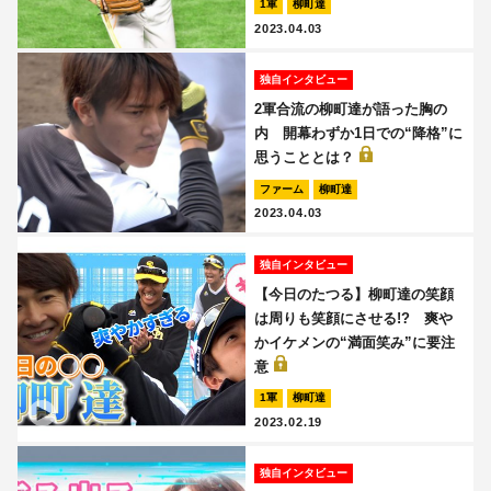
1軍
柳町達
2023.04.03
独自インタビュー
2軍合流の柳町達が語った胸の
内 開幕わずか1日での“降格”に
思うこととは？
ファーム
柳町達
2023.04.03
独自インタビュー
【今日のたつる】柳町達の笑顔
は周りも笑顔にさせる!? 爽や
かイケメンの“満面笑み”に要注
意
1軍
柳町達
2023.02.19
独自インタビュー