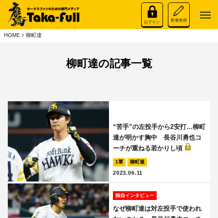
HOME
柳町達
柳町達の記事一覧
“苦手”の左投手から2安打…柳町
達が明かす胸中 長谷川勇也コ
ーチが重ねる若かりし頃
1軍
柳町達
2023.06.11
独自インタビュー
なぜ柳町達は対左投手で使われ