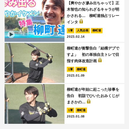
【爽やかさ滲み出ちゃって】正
木智也の知られざるキャラが明
かされる… 柳町達独占リレー
インタ
1軍
人気企画
柳町達
2023.02.14
柳町達が衝撃告白「結構デブで
すよ」 初の単独自主トレで目
指す肉体改造計画
1軍
柳町達
2023.01.09
柳町達が年始に起こった珍事を
告白 初詣でひいたおみくじが
まさかの…
1軍
柳町達
2023.01.08