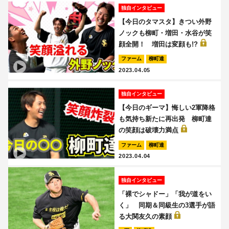
独自インタビュー
【今日のタマスタ】きつい外野
ノックも柳町・増田・水谷が笑
顔全開！ 増田は変顔も!?
ファーム
柳町達
2023.04.05
独自インタビュー
【今日のギーマ】悔しい2軍降格
も気持ち新たに再出発 柳町達
の笑顔は破壊力満点
ファーム
柳町達
2023.04.04
独自インタビュー
「裸でシャドー」「我が道をい
く」 同期＆同級生の3選手が語
る大関友久の素顔