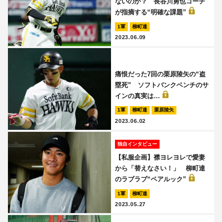
ないのか？ 長谷川勇也コーチ
が指摘する“明確な課題”
1軍
柳町達
2023.06.09
痛恨だった7回の栗原陵矢の“盗
塁死” ソフトバンクベンチのサ
インの真実は…
1軍
柳町達
栗原陵矢
2023.06.02
独自インタビュー
【私服企画】襟ヨレヨレで愛妻
から「替えなさい！」 柳町達
のラブラブ“ペアルック”
1軍
柳町達
2023.05.27