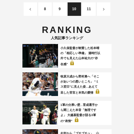
8
9
10
11
RANKING
人気記事ランキング
小久保監督が称賛した松本晴
の「相応しい準備」 適時打以
外でも見えた山本祐大の“存
在感”
牧原大成から野村勇へ「そこ
があいつの悪いところ」 “ミ
ス翌日”に見えた姿...あえて
呈した苦言と本気の愛情
1軍の分厚い壁...育成選手か
ら聞こえた本音「無理です
よ」 大越基監督が語る3軍
の“表情”
右肘から「ブチブチッ」...山