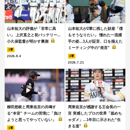
山本祐大の評価が「非常に高
山本祐大が2軍に残した財産「僕
い」 上沢直之と初バッテリー...
もそうなりたい」 憧れた一流捕
小久保監督が明かす裏側
手の姿...3人が証言、口を揃えた
ミーティング中の“発言”
1軍
2026.8.4
2軍
2026.7.21
柳田悠岐と周東佑京の共鳴す
周東佑京が感謝する王会長の一
る“本音” チームの苦境に「負け
言 実感したプロの世界「舐めち
ようと思ってやっていない」
ゃダメ」...1年目に示された“生
きる道”
1軍