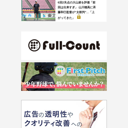
6回2失点の大山凌を評価「前
回は出来すぎ」 山川穂高に斉
藤和巳監督が“太鼓判”...「上
がってきた」