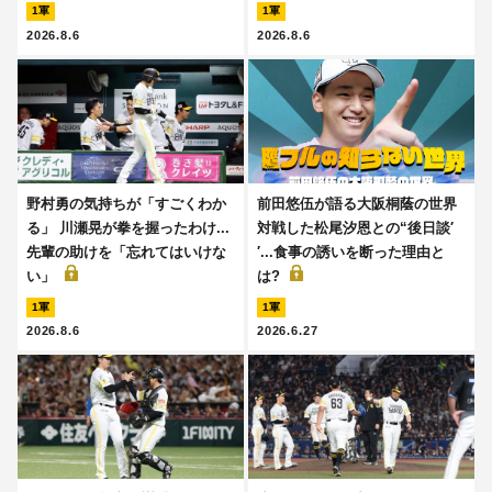
1軍
1軍
2026.8.6
2026.8.6
野村勇の気持ちが「すごくわか
前田悠伍が語る大阪桐蔭の世界
る」 川瀬晃が拳を握ったわけ...
対戦した松尾汐恩との“後日談′
先輩の助けを「忘れてはいけな
′...食事の誘いを断った理由と
い」
は?
1軍
1軍
2026.8.6
2026.6.27