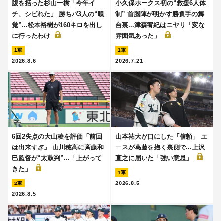
腹を括った杉山一樹「今年イ
小久保ホークス初の“救援6人体
チ、シビれた」 勝ちパ3人の“嗅
制” 首脳陣が明かす勝負手の舞
覚”...松本裕樹が160キロを出し
台裏...津森宥紀はニヤリ「変な
に行ったわけ
雰囲気あった」
1軍
1軍
2026.8.6
2026.7.21
6回2失点の大山凌を評価「前回
山本祐大が口にした「信頼」 エ
は出来すぎ」 山川穂高に斉藤和
ースが葛藤を抱く裏側で...上沢
巳監督が“太鼓判”...「上がって
直之に届いた「強い意思」
きた」
1軍
2026.8.5
2軍
2026.8.5