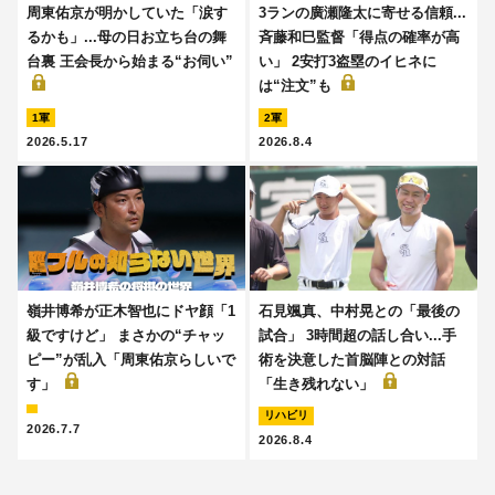
周東佑京が明かしていた「涙す
3ランの廣瀬隆太に寄せる信頼...
るかも」...母の日お立ち台の舞
斉藤和巳監督「得点の確率が高
台裏 王会長から始まる“お伺い”
い」 2安打3盗塁のイヒネに
は“注文”も
1軍
2軍
2026.5.17
2026.8.4
嶺井博希が正木智也にドヤ顔「1
石見颯真、中村晃との「最後の
級ですけど」 まさかの“チャッ
試合」 3時間超の話し合い...手
ピー”が乱入「周東佑京らしいで
術を決意した首脳陣との対話
す」
「生き残れない」
リハビリ
2026.7.7
2026.8.4