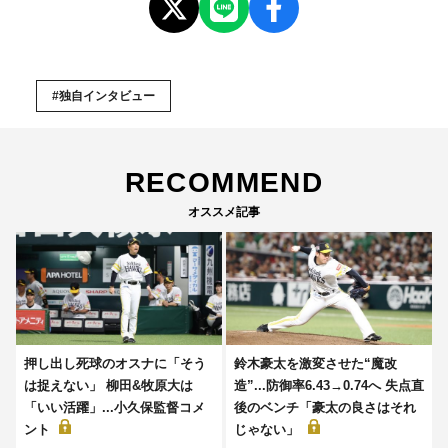
#独自インタビュー
RECOMMEND
オススメ記事
押し出し死球のオスナに「そう
鈴木豪太を激変させた“魔改
は捉えない」 柳田&牧原大は
造”...防御率6.43→0.74へ 失点直
「いい活躍」...小久保監督コメ
後のベンチ「豪太の良さはそれ
ント
じゃない」