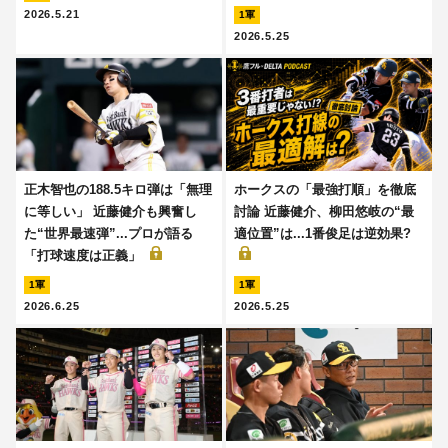
2026.5.21
1軍
2026.5.25
正木智也の188.5キロ弾は「無理
ホークスの「最強打順」を徹底
に等しい」 近藤健介も興奮し
討論 近藤健介、柳田悠岐の“最
た“世界最速弾”...プロが語る
適位置”は...1番俊足は逆効果?
「打球速度は正義」
1軍
1軍
2026.6.25
2026.5.25