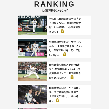
RANKING
人気記事ランキング
押し出し死球のオスナに「そ
うは捉えない」 柳田&牧原大
は「いい活躍」...小久保監督
コメント
野村勇の気持ちが「すごくわ
かる」 川瀬晃が拳を握ったわ
け...先輩の助けを「忘れては
いけない」
鈴木豪太を激変させた“魔改
造”...防御率6.43→0.74へ 失
点直後のベンチ「豪太の良さ
はそれじゃない」
山本祐大が口にした「信頼」
エースが葛藤を抱く裏側で...
上沢直之に届いた「強い意
思」