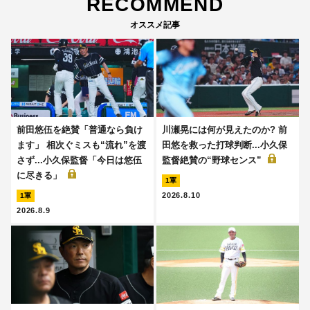
RECOMMEND
オススメ記事
前田悠伍を絶賛「普通なら負け
川瀬晃には何が見えたのか? 前
ます」 相次ぐミスも“流れ”を渡
田悠を救った打球判断...小久保
さず...小久保監督「今日は悠伍
監督絶賛の“野球センス”
に尽きる」
1軍
2026.8.10
1軍
2026.8.9