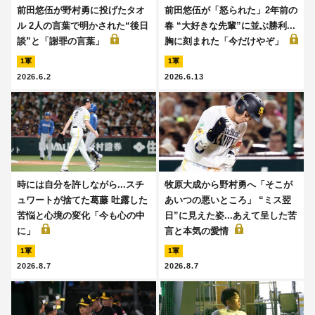
前田悠伍が野村勇に投げたタオ
前田悠伍が「怒られた」2年前の
ル 2人の言葉で明かされた“後日
春 “大好きな先輩”に並ぶ勝利...
談”と「謝罪の言葉」
胸に刻まれた「今だけやぞ」
1軍
1軍
2026.6.2
2026.6.13
時には自分を許しながら...スチ
牧原大成から野村勇へ「そこが
ュワートが捨てた葛藤 吐露した
あいつの悪いところ」 “ミス翌
苦悩と心境の変化「今も心の中
日”に見えた姿...あえて呈した苦
に」
言と本気の愛情
1軍
1軍
2026.8.7
2026.8.7