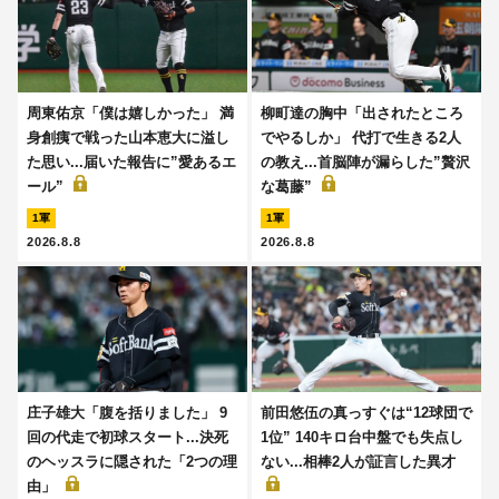
周東佑京「僕は嬉しかった」 満
柳町達の胸中「出されたところ
身創痍で戦った山本恵大に溢し
でやるしか」 代打で生きる2人
た思い...届いた報告に”愛あるエ
の教え...首脳陣が漏らした”贅沢
ール”
な葛藤”
1軍
1軍
2026.8.8
2026.8.8
庄子雄大「腹を括りました」 9
前田悠伍の真っすぐは“12球団で
回の代走で初球スタート...決死
1位” 140キロ台中盤でも失点し
のヘッスラに隠された「2つの理
ない...相棒2人が証言した異才
由」