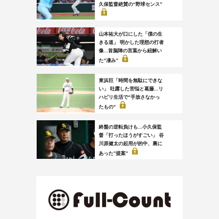
久保監督絶賛の“野球センス”
山本祐大が口にした「僕の生
きる道」 明かした理想の打者
像...首脳陣の言葉から紐解い
た“凄み”
東浜巨「時間を無駄にできな
い」 吐露した苦悩と葛藤...リ
ハビリ生活で“手放さなかっ
たもの”
終盤の逆転負けも...小久保監
督「打ったほうがすごい」 谷
川原健太の起用が的中、裏に
あった”提案”