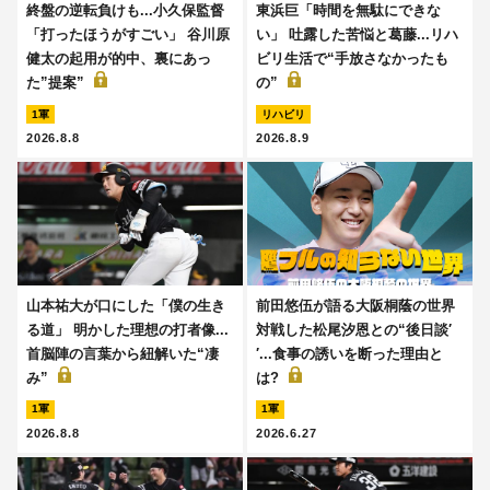
終盤の逆転負けも...小久保監督
東浜巨「時間を無駄にできな
「打ったほうがすごい」 谷川原
い」 吐露した苦悩と葛藤...リハ
健太の起用が的中、裏にあっ
ビリ生活で“手放さなかったも
た”提案”
の”
1軍
リハビリ
2026.8.8
2026.8.9
山本祐大が口にした「僕の生き
前田悠伍が語る大阪桐蔭の世界
る道」 明かした理想の打者像...
対戦した松尾汐恩との“後日談′
首脳陣の言葉から紐解いた“凄
′...食事の誘いを断った理由と
み”
は?
1軍
1軍
2026.8.8
2026.6.27