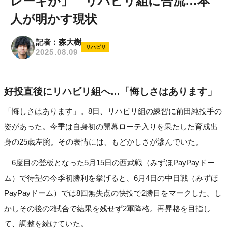
レーキが」 リハビリ組に合流…本
人が明かす現状
記者：森大樹
リハビリ
2025.08.09
好投直後にリハビリ組へ…「悔しさはあります」
「悔しさはあります」。8日、リハビリ組の練習に前田純投手の
姿があった。今季は自身初の開幕ローテ入りを果たした育成出
身の25歳左腕。その表情には、もどかしさが滲んでいた。
6度目の登板となった5月15日の西武戦（みずほPayPayドー
ム）で待望の今季初勝利を挙げると、6月4日の中日戦（みずほ
PayPayドーム）では8回無失点の快投で2勝目をマークした。し
かしその後の2試合で結果を残せず2軍降格。再昇格を目指し
て、調整を続けていた。