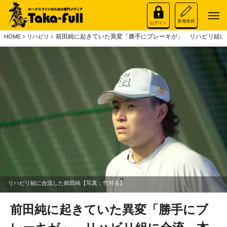
前田純に起きていた異変「勝手にブレーキが」 リハビリ組に
HOME
リハビリ
リハビリ組に合流した前田純【写真：竹村岳】
前田純に起きていた異変「勝手にブ