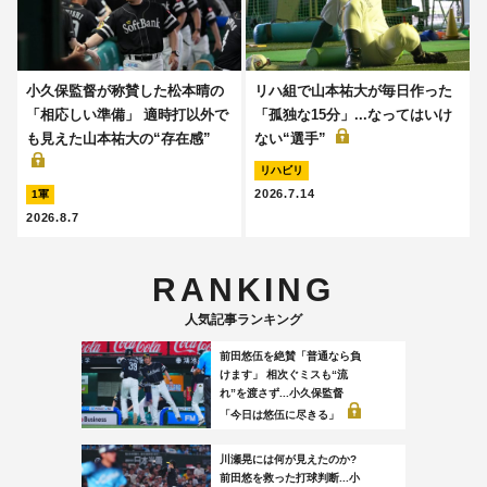
小久保監督が称賛した松本晴の
リハ組で山本祐大が毎日作った
「相応しい準備」 適時打以外で
「孤独な15分」...なってはいけ
も見えた山本祐大の“存在感”
ない“選手”
リハビリ
2026.7.14
1軍
2026.8.7
RANKING
人気記事ランキング
前田悠伍を絶賛「普通なら負
けます」 相次ぐミスも“流
れ”を渡さず...小久保監督
「今日は悠伍に尽きる」
川瀬晃には何が見えたのか?
前田悠を救った打球判断...小