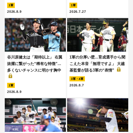
1軍
1軍
2026.8.9
2026.7.27
谷川原健太は「期待以上」 右翼
1軍の分厚い壁...育成選手から聞
抜擢に繋がった“稀有な特徴”...
こえた本音「無理ですよ」 大越
多くないチャンスに明かす胸中
基監督が語る3軍の“表情”
3軍・4軍
2026.8.7
1軍
2026.8.9