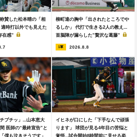
称賛した松本晴の「相
柳町達の胸中「出されたところでや
 適時打以外でも見えた
るしか」 代打で生きる2人の教え...
存在感”
首脳陣が漏らした”贅沢な葛藤”
8.7
2026.8.8
1軍
チブチッ」...山本恵大
イヒネが口にした「下手なんで頑張
間 医師の“最終宣告”と
ります」 球団が見る4年目の苦悩と
「僕も泣きそうです」
覚悟...試合開始8時間前に見せる姿