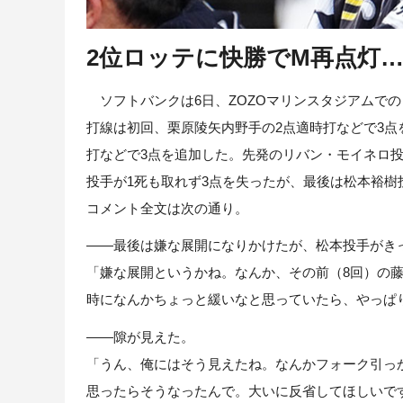
2位ロッテに快勝でM再点灯
ソフトバンクは6日、ZOZOマリンスタジアムでの
打線は初回、栗原陵矢内野手の2点適時打などで3点
打などで3点を追加した。先発のリバン・モイネロ投
投手が1死も取れず3点を失ったが、最後は松本裕
コメント全文は次の通り。
――最後は嫌な展開になりかけたが、松本投手がき
「嫌な展開というかね。なんか、その前（8回）の
時になんかちょっと緩いなと思っていたら、やっぱ
――隙が見えた。
「うん、俺にはそう見えたね。なんかフォーク引っ
思ったらそうなったんで。大いに反省してほしいで