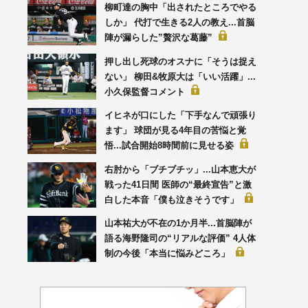
柳町達の胸中「出されたところでやる
しか」 代打で生きる2人の教え...首脳
陣が漏らした”贅沢な葛藤”
押し出し死球のオスナに「そうは捉え
ない」 柳田&牧原大は「いい活躍」...
小久保監督コメント
イヒネが口にした「下手なんで頑張り
ます」 球団が見る4年目の苦悩と覚
悟...試合開始8時間前に見せる姿
右肘から「ブチブチッ」...山本恵大が
戦った41日間 医師の“最終宣告”と激
白した本音「僕も泣きそうです」
山本祐大が不在の1か月半...首脳陣が
語る海野隆司の“リアルな評価” 4人体
制の今後「本当に悩みどころ」