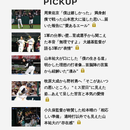
PICKUP
周東佑京「僕は嬉しかった」 満身創
痍で戦った山本恵大に溢した思い...届
いた報告に”愛あるエール”
1軍の分厚い壁...育成選手から聞こえ
た本音「無理ですよ」 大越基監督が
語る3軍の“表情”
山本祐大が口にした「僕の生きる道」
明かした理想の打者像...首脳陣の言葉
から紐解いた“凄み”
牧原大成から野村勇へ「そこがあいつ
の悪いところ」 “ミス翌日”に見えた
姿...あえて呈した苦言と本気の愛情
小久保監督が称賛した松本晴の「相応
しい準備」 適時打以外でも見えた山
本祐大の“存在感”