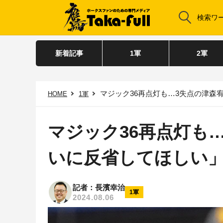
新着記事
1軍
2軍
マジック36再点灯も…3失点の津森
HOME
1軍
マジック36再点灯も
いに反省してほしい
記者：長濱幸治
1軍
2024.08.06