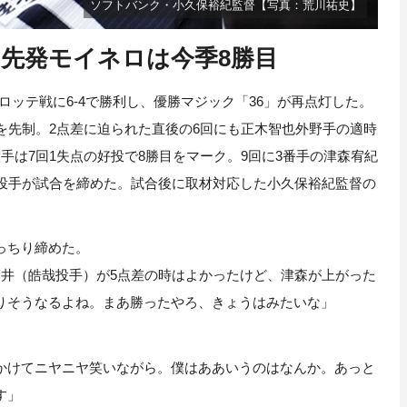
ソフトバンク・小久保裕紀監督【写真：荒川祐史】
…先発モイネロは今季8勝目
ロッテ戦に6-4で勝利し、優勝マジック「36」が再点灯した。
を先制。2点差に迫られた直後の6回にも正木智也外野手の適時
手は7回1失点の好投で8勝目をマーク。9回に3番手の津森宥紀
樹投手が試合を締めた。試合後に取材対応した小久保裕紀監督の
っちり締めた。
藤井（皓哉投手）が5点差の時はよかったけど、津森が上がった
りそうなるよね。まあ勝ったやろ、きょうはみたいな」
かけてニヤニヤ笑いながら。僕はああいうのはなんか。あっと
す」