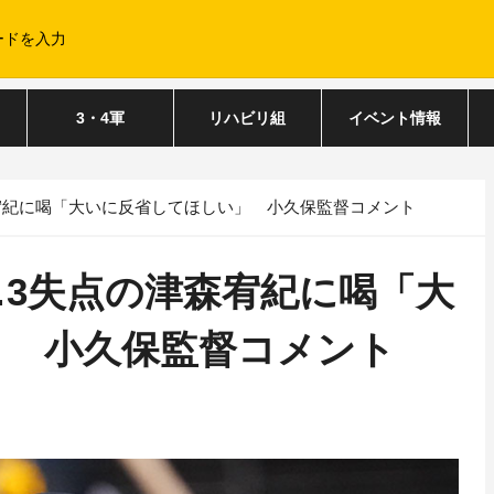
3・4軍
リハビリ組
イベント情報
宥紀に喝「大いに反省してほしい」 小久保監督コメント
…3失点の津森宥紀に喝「大
」 小久保監督コメント