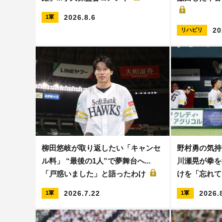
2026.8.6
1軍
20
リハビリ
柳田悠岐が取り返したい「キャンセ
野村勇の気持
ル料」 “最後の1人”で夢舞台へ...
川瀬晃が拳を
「戸惑いました」と語ったわけ
けを「忘れ
2026.7.22
2026.
1軍
1軍