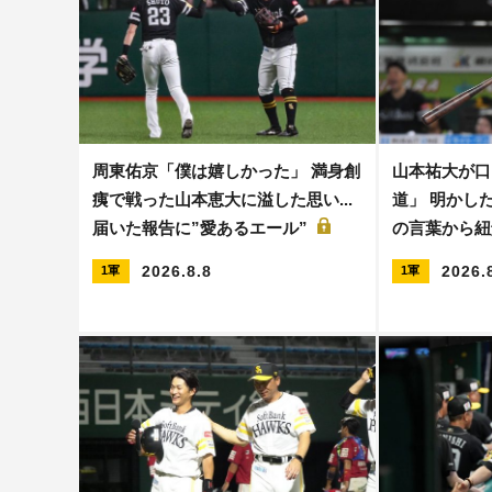
周東佑京「僕は嬉しかった」 満身創
山本祐大が口
痍で戦った山本恵大に溢した思い...
道」 明かした
届いた報告に”愛あるエール”
の言葉から紐
2026.8.8
2026.
1軍
1軍