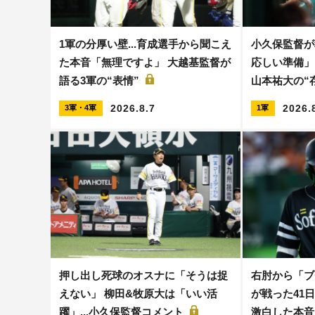
1軍の分厚い壁...育成選手から聞こえ
小久保監督が
た本音「無理ですよ」 大越基監督が
応しい準備」
語る3軍の“表情”
山本祐大の“
2026.8.7
2026.
3軍・4軍
1軍
押し出し死球のオスナに「そうは捉
右肘から「ブ
えない」 柳田&牧原大は「いい活
が戦った41日
躍」...小久保監督コメント
激白した本音