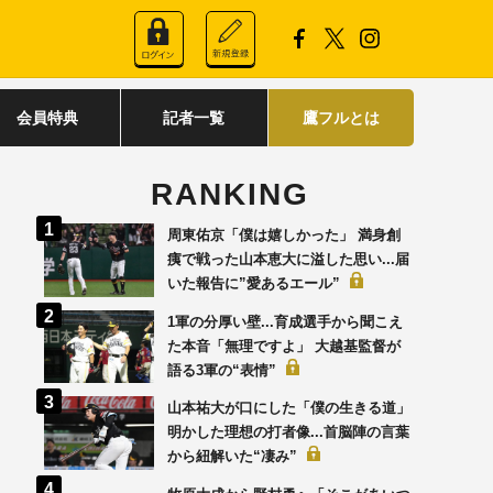
会員特典
記者一覧
鷹フルとは
RANKING
周東佑京「僕は嬉しかった」 満身創
痍で戦った山本恵大に溢した思い...届
いた報告に”愛あるエール”
1軍の分厚い壁...育成選手から聞こえ
た本音「無理ですよ」 大越基監督が
語る3軍の“表情”
山本祐大が口にした「僕の生きる道」
明かした理想の打者像...首脳陣の言葉
から紐解いた“凄み”