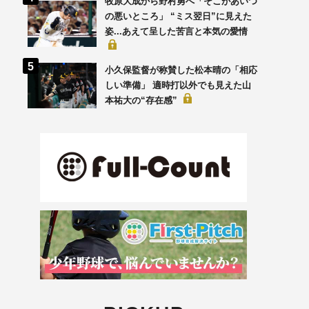
牧原大成から野村勇へ「そこがあいつ
の悪いところ」 “ミス翌日”に見えた
姿...あえて呈した苦言と本気の愛情
小久保監督が称賛した松本晴の「相応
しい準備」 適時打以外でも見えた山
本祐大の“存在感”