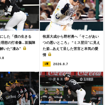
にした「僕の生きる
牧原大成から野村勇へ「そこがあい
理想の打者像...首脳陣
つの悪いところ」 “ミス翌日”に見え
解いた“凄み”
た姿...あえて呈した苦言と本気の愛
情
8.8
2026.8.7
1軍