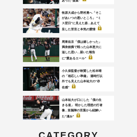
あった”提案”
牧原大成から野村勇へ「そこ
があいつの悪いところ」 “ミ
ス翌日”に見えた姿...あえて
呈した苦言と本気の愛情
周東佑京「僕は嬉しかった」
満身創痍で戦った山本恵大に
溢した思い...届いた報告
に”愛あるエール”
小久保監督が称賛した松本晴
の「相応しい準備」 適時打以
外でも見えた山本祐大の“存
在感”
山本祐大が口にした「僕の生
きる道」 明かした理想の打者
像...首脳陣の言葉から紐解い
た“凄み”
CATEGORY