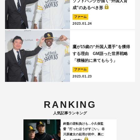
ソフトバンクが描く“外国人育
成”のあるべき形
ファーム
2023.01.24
鷹が15歳の“外国人選手”を獲得
する理由 GM語った世界戦略
「積極的に来てもらう」
ファーム
2023.01.23
RANKING
人気記事ランキング
終盤の逆転負けも...小久保監
督「打ったほうがすごい」 谷
川原健太の起用が的中、裏に