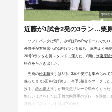
本塁打
近藤が1試合2発の3ラン…栗
ソフトバンクは5日、みずほPayPayドームでのロ
外野手が右翼席への19号3ランを放ち、幸先よく先
20号3ランを右翼スタンドに運んだ。8回には
栗原陵
得点をたたき出した。
先発の
松本晴
投手は3回に3本の安打を集められ
保ったまま5回を投げ終え、今季5勝目をマークした
投手、
鈴木豪太
投手が無失点リレーで締めくくった
悔しいミスをした
庄子雄大
内野手のプレーを評価。
揮官の主なコメントは以下の通り。