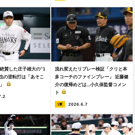
絶賛した庄子雄大の“1
流れ変えたリプレー検証「クリと本
智也の逆転打は「あそこ
多コーチのファインプレー」 近藤健
た」
介の復帰めどは...小久保監督コメン
ト
7.2
2026.6.7
1軍