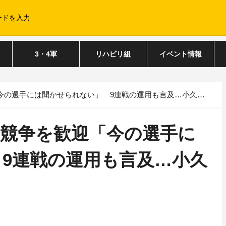
3・4軍
リハビリ組
イベント情報
手には聞かせられない」 9連戦の運用も言及…小久保監督コメント
の競争を歓迎「今の選手に
9連戦の運用も言及…小久