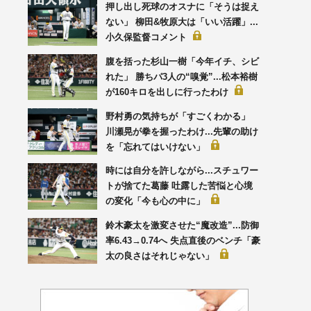
押し出し死球のオスナに「そうは捉え
ない」 柳田&牧原大は「いい活躍」...
小久保監督コメント
腹を括った杉山一樹「今年イチ、シビ
れた」 勝ちパ3人の“嗅覚”...松本裕樹
が160キロを出しに行ったわけ
野村勇の気持ちが「すごくわかる」
川瀬晃が拳を握ったわけ...先輩の助け
を「忘れてはいけない」
時には自分を許しながら...スチュワー
トが捨てた葛藤 吐露した苦悩と心境
の変化「今も心の中に」
鈴木豪太を激変させた“魔改造”...防御
率6.43→0.74へ 失点直後のベンチ「豪
太の良さはそれじゃない」