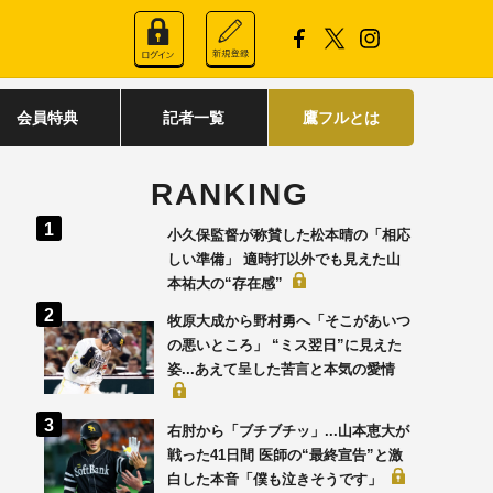
会員特典
記者一覧
鷹フルとは
RANKING
小久保監督が称賛した松本晴の「相応
しい準備」 適時打以外でも見えた山
本祐大の“存在感”
牧原大成から野村勇へ「そこがあいつ
の悪いところ」 “ミス翌日”に見えた
姿...あえて呈した苦言と本気の愛情
右肘から「ブチブチッ」...山本恵大が
戦った41日間 医師の“最終宣告”と激
白した本音「僕も泣きそうです」