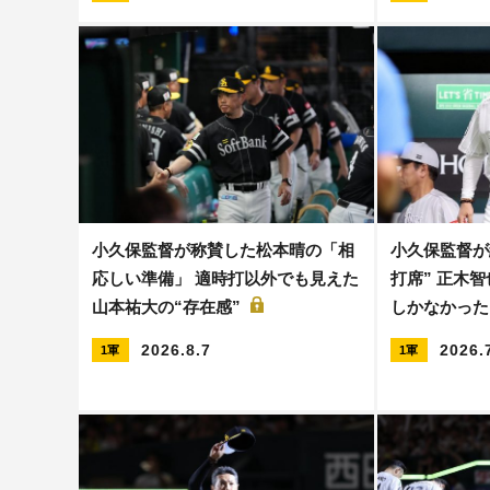
小久保監督が称賛した松本晴の「相
小久保監督が
応しい準備」 適時打以外でも見えた
打席” 正木
山本祐大の“存在感”
しかなかっ
2026.8.7
2026.
1軍
1軍