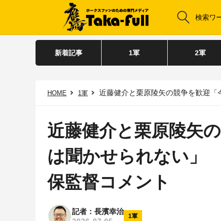
新着記事
1軍
2軍
近藤健介と栗原陵矢の競争を歓迎「今の選
HOME
1軍
近藤健介と栗原陵矢
は聞かせられない」 
保監督コメント
記者：長濱幸治
1軍