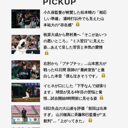
PICKUP
小久保監督が称賛した松本晴の「相応
しい準備」 適時打以外でも見えた山
本祐大の“存在感”
牧原大成から野村勇へ「そこがあいつ
の悪いところ」 “ミス翌日”に見えた
姿...あえて呈した苦言と本気の愛情
右肘から「ブチブチッ」...山本恵大が
戦った41日間 医師の“最終宣告”と激
白した本音「僕も泣きそうです」
イヒネが口にした「下手なんで頑張り
ます」 球団が見る4年目の苦悩と覚
悟...試合開始8時間前に見せる姿
6回2失点の大山凌を評価「前回は出来
すぎ」 山川穂高に斉藤和巳監督が“太
鼓判”...「上がってきた」