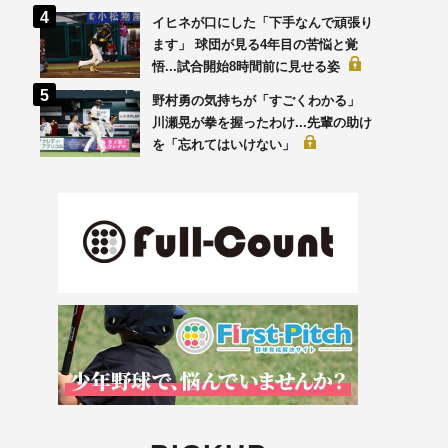
イヒネが口にした「下手なんで頑張り
ます」 球団が見る4年目の苦悩と覚
悟...試合開始8時間前に見せる姿
野村勇の気持ちが「すごくわかる」
川瀬晃が拳を握ったわけ...先輩の助け
を「忘れてはいけない」