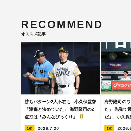
RECOMMEND
オススメ記事
勝ちパターン2人不在も...小久保監督
海野隆司のワ
「津森と決めていた」 海野隆司の2
た」 先発で
点打は「みんなびっくり」
だ」...小久
2026.7.20
2026.
1軍
1軍