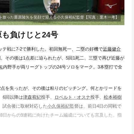
を放った栗原陵矢を笑顔で迎える小久保裕紀監督【写真：栗木一考】
原も負けじと24号
ッテ戦に7-2で勝利した。初回無死一、二塁の好機で
近藤健介
制。その後は1点差に迫られたが、5回1死二、三塁で再び近藤が
矢
内野手が両リーグトップの24号ソロをマーク。3本塁打で全
て2点を失ったが、その後は粘りのピッチング。何とかリードを
。6回以降は
津森宥紀
投手、
ロベルト・オスナ
投手、
松本裕樹
。試合後に取材対応した
小久保裕紀
監督は、前日4日の同戦で
18日からの9連戦に向けたチーム編成についても言及した。指