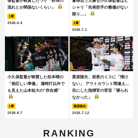
保監督が称賛したワケ「野球の
量得点で大勝も小久保監督はピ
流れとか関係ないくらい」
シャリ「先発投手の整備がない
限り...」
1軍
2026.6.4
1軍
2026.7.1
小久保監督が称賛した松本晴の
栗原陵矢、前夜のミスに「情け
「相応しい準備」 適時打以外で
ない」 アウトカウント間違え...
も見えた山本祐大の“存在感”
目にした指揮官の苦言「寝られ
なかった」
1軍
栗原陵矢
2026.8.7
2026.7.12
RANKING