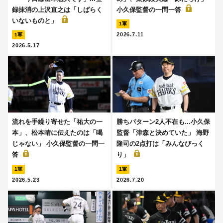
録抹消の上沢直之は「しばらく
小久保監督の一問一答
いないものと」
1軍
2026.7.11
1軍
2026.5.17
流れを手繰り寄せた「祐大の一
勝ちパターン2人不在も...小久保
本」、松本晴に伝えたのは「喝
監督「津森と決めていた」 海野
じゃない」 小久保監督の一問一
隆司の2点打は「みんなびっく
答
り」
1軍
1軍
2026.5.23
2026.7.20