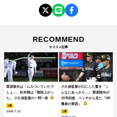
RECOMMEND
オススメ記事
栗原陵矢は「ムカついていたで
小久保監督が口にした驚き「こ
しょ」、松本晴は「階段上がっ
んなにあっさり...」 栗原陵矢が
た」 小久保監督の一問一答
30号到達、ベンチから見た「HR
量産の要因」
1軍
2026.7.12
1軍
2026.7.24