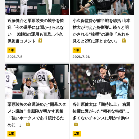
近藤健介と栗原陵矢の競争を歓
小久保監督が前半戦を総括 山本
迎「今の選手には聞かせられな
祐大が与えた好影響...続々と明
い」 9連戦の運用も言及...小久
かされる“抜擢”の裏側「あれを
保監督コメント
見ると2軍に落とせない」
1軍
1軍
2026.7.5
2026.7.26
栗原陵矢の命運決めた“開幕スタ
谷川原健太は「期待以上」 右翼
メン議論” 首脳陣が明かす真相
抜擢に繋がった“稀有な特徴”...
「強いホークスであり続けるた
多くないチャンスに明かす胸中
めに...」
1軍
1軍