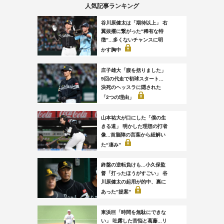
人気記事ランキング
谷川原健太は「期待以上」 右
翼抜擢に繋がった“稀有な特
徴”...多くないチャンスに明
かす胸中
庄子雄大「腹を括りました」
9回の代走で初球スタート...
決死のヘッスラに隠された
「2つの理由」
山本祐大が口にした「僕の生
きる道」 明かした理想の打者
像...首脳陣の言葉から紐解い
た“凄み”
終盤の逆転負けも...小久保監
督「打ったほうがすごい」 谷
川原健太の起用が的中、裏に
あった”提案”
東浜巨「時間を無駄にできな
い」 吐露した苦悩と葛藤...リ