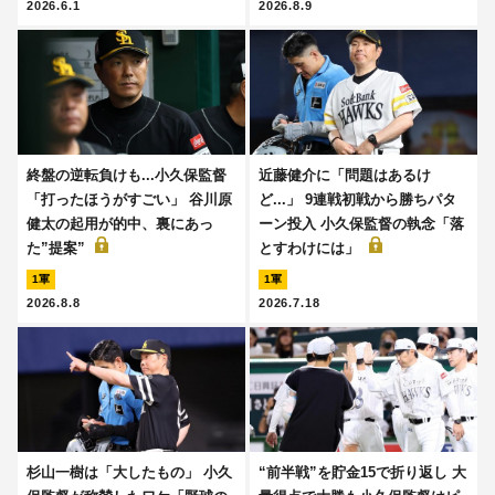
2026.6.1
2026.8.9
終盤の逆転負けも...小久保監督
近藤健介に「問題はあるけ
「打ったほうがすごい」 谷川原
ど...」 9連戦初戦から勝ちパタ
健太の起用が的中、裏にあっ
ーン投入 小久保監督の執念「落
た”提案”
とすわけには」
1軍
1軍
2026.8.8
2026.7.18
杉山一樹は「大したもの」 小久
“前半戦”を貯金15で折り返し 大