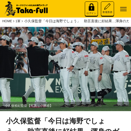
小久保監督「今日は海野でしょう」 助言直後に好結果…渾身のガ
HOME
1軍
小久保裕紀監督【写真；小林靖】
小久保監督「今日は海野でしょ