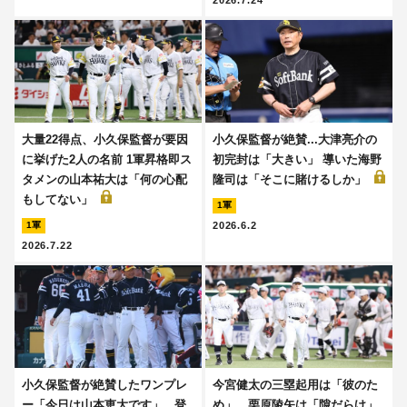
大量22得点、小久保監督が要因
小久保監督が絶賛...大津亮介の
に挙げた2人の名前 1軍昇格即ス
初完封は「大きい」 導いた海野
タメンの山本祐大は「何の心配
隆司は「そこに賭けるしか」
もしてない」
1軍
2026.6.2
1軍
2026.7.22
小久保監督が絶賛したワンプレ
今宮健太の三塁起用は「彼のた
ー「今日は山本恵大です」...登
め」、栗原陵矢は「隙だらけ」