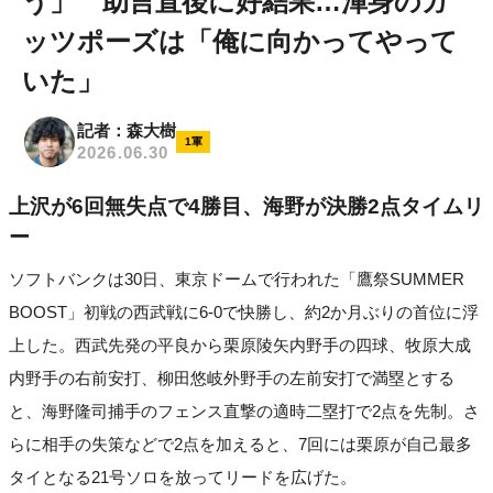
う」 助言直後に好結果…渾身のガ
ッツポーズは「俺に向かってやって
いた」
記者：森大樹
1軍
2026.06.30
上沢が6回無失点で4勝目、海野が決勝2点タイムリ
ー
ソフトバンクは30日、東京ドームで行われた「鷹祭SUMMER
BOOST」初戦の西武戦に6-0で快勝し、約2か月ぶりの首位に浮
上した。西武先発の平良から栗原陵矢内野手の四球、牧原大成
内野手の右前安打、柳田悠岐外野手の左前安打で満塁とする
と、海野隆司捕手のフェンス直撃の適時二塁打で2点を先制。さ
らに相手の失策などで2点を加えると、7回には栗原が自己最多
タイとなる21号ソロを放ってリードを広げた。