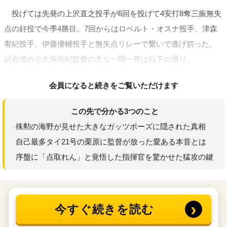
投げては先発の上沢直之投手が6回を投げて4安打8奪三振無失
点の好投で今季4勝目。7回からはロベルト・オスナ投手、津森
宥紀投手、伊藤優輔投手と無失点リレーで繋いで逃げ切った。
試合後の小久保裕紀監督の主な一問一答は以下の通り。
会員になると続きをご覧いただけます
この先で分かる3つのこと
殊勲の海野が見せた大きなガッツポーズに隠された真相
自己最多タイ21号の栗原に監督が放った愛ある本音とは
序盤に「点取れん」と覚悟した指揮官を驚かせた猛攻の鍵