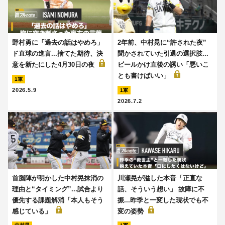
野村勇に「過去の話はやめろ」
2年前、中村晃に“許された夜”
ド直球の進言...捨てた期待、決
聞かされていた引退の選択肢...
意を新たにした4月30日の夜
ビールかけ直後の誘い「悪いこ
とも書けばいい」
1軍
2026.5.9
1軍
2026.7.2
首脳陣が明かした中村晃抹消の
川瀬晃が溢した本音「正直な
理由と“タイミング”...試合より
話、そういう想い」 故障に不
優先する課題解消「本人もそう
振...昨季と一変した現状でも不
感じている」
変の姿勢