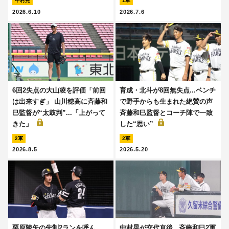
中村晃
1軍
2026.6.10
2026.7.6
6回2失点の大山凌を評価「前回
育成・北斗が8回無失点...ベンチ
は出来すぎ」 山川穂高に斉藤和
で野手からも生まれた絶賛の声
巳監督が“太鼓判”...「上がって
斉藤和巳監督とコーチ陣で一致
きた」
した“思い”
2軍
2軍
2026.8.5
2026.5.20
栗原陵矢の先制2ランを呼ん
中村晃が交代直後...斉藤和巳2軍