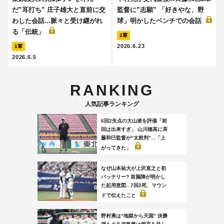
だ”耳打ち” 庄子雄大と直前に交
監督に”志願” 「好きやな、野
わした会話...脈々と受け継がれ
球」明かしたベンチでの会話
る「伝統」
2軍
2026.6.23
1軍
2026.6.5
RANKING
人気記事ランキング
6回2失点の大山凌を評価「前
回は出来すぎ」 山川穂高に斉
藤和巳監督が“太鼓判”...「上
がってきた」
なぜ山本祐大が上沢直之と初
バッテリー? 首脳陣が明かし
た起用意図...7回2死、マウン
ドで伝えたこと
野村勇は“地獄から天国” 決勝