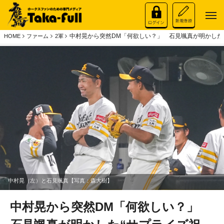
中村晃から突然DM「何欲しい？」 石見颯真が明かした
HOME
ファーム
2軍
中村晃（左）と石見颯真【写真：森大樹】
中村晃から突然DM「何欲しい？」