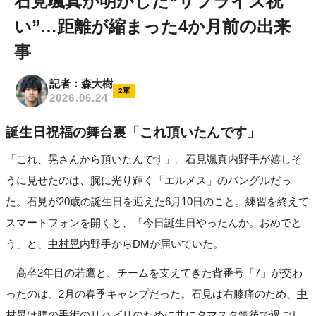
石見颯真が明かした“サプライズ祝
い”…距離が縮まった4か月前の出来
事
記者：森大樹
2軍
2026.06.24
誕生日祝福の舞台裏「これ頂いたんです」
「これ、晃さんから頂いたんです」。
石見颯真
内野手が嬉しそ
うに見せたのは、腕に光り輝く「エルメス」のバングルだっ
た。石見が20歳の誕生日を迎えた6月10日のこと。練習を終えて
スマートフォンを開くと、「今日誕生日やったんか。おめでと
う」と、
中村晃
内野手からDMが届いていた。
高卒2年目の若鷹と、チームを支えてきた背番号「7」が交わ
ったのは、2月の春季キャンプだった。石見は右膝痛のため、
中
村晃
は腰の手術のリハビリのために共にタマスタ筑後で過ごし