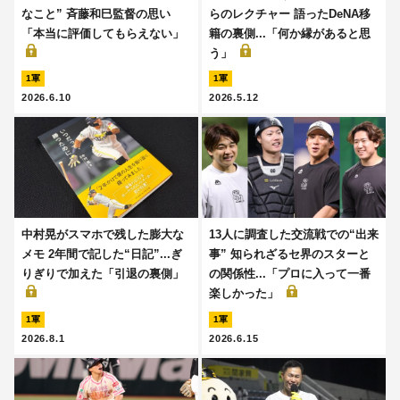
なこと” 斉藤和巳監督の思い
らのレクチャー 語ったDeNA移
「本当に評価してもらえない」
籍の裏側...「何か縁があると思
う」
1軍
1軍
2026.6.10
2026.5.12
中村晃がスマホで残した膨大な
13人に調査した交流戦での“出来
メモ 2年間で記した“日記”...ぎ
事” 知られざるセ界のスターと
りぎりで加えた「引退の裏側」
の関係性...「プロに入って一番
楽しかった」
1軍
1軍
2026.8.1
2026.6.15