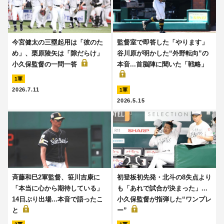
今宮健太の三塁起用は「彼のた
監督室で即答した「やります」
め」、栗原陵矢は「隙だらけ」
谷川原が明かした“外野転向”の
小久保監督の一問一答
本音...首脳陣に聞いた「戦略」
1軍
2026.7.11
1軍
2026.5.15
斉藤和巳2軍監督、笹川吉康に
初登板初先発・北斗の8失点より
「本当に心から期待している」
も「あれで試合が決まった」...
14日ぶり出場...本音で語ったこ
小久保監督が指弾した“ワンプレ
と
ー”