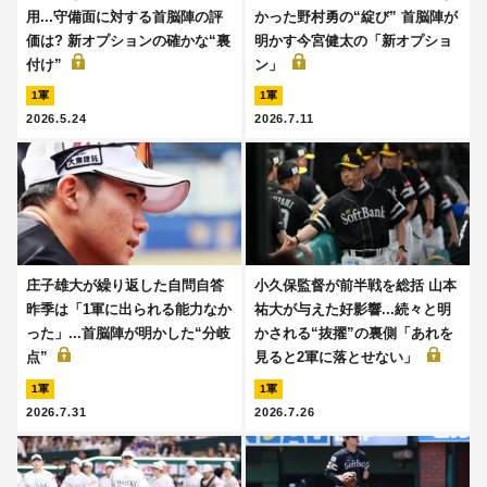
用...守備面に対する首脳陣の評
かった野村勇の“綻び” 首脳陣が
価は? 新オプションの確かな“裏
明かす今宮健太の「新オプショ
付け”
ン」
1軍
1軍
2026.5.24
2026.7.11
庄子雄大が繰り返した自問自答
小久保監督が前半戦を総括 山本
昨季は「1軍に出られる能力なか
祐大が与えた好影響...続々と明
った」...首脳陣が明かした“分岐
かされる“抜擢”の裏側「あれを
点”
見ると2軍に落とせない」
1軍
1軍
2026.7.31
2026.7.26