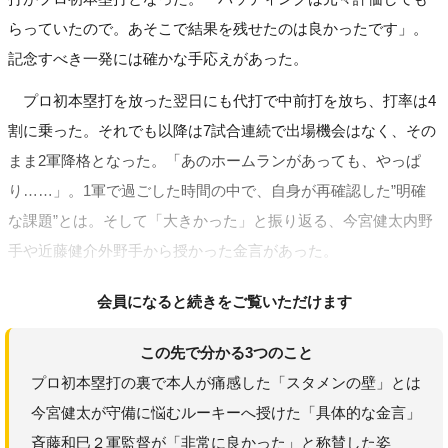
らっていたので。あそこで結果を残せたのは良かったです」。
記念すべき一発には確かな手応えがあった。
プロ初本塁打を放った翌日にも代打で中前打を放ち、打率は4
割に乗った。それでも以降は7試合連続で出場機会はなく、その
まま2軍降格となった。「あのホームランがあっても、やっぱ
り……」。1軍で過ごした時間の中で、自身が再確認した”明確
な課題”とは。そして「大きかった」と振り返る、今宮健太内野
手や近藤健介外野手から授かった金言があった。
会員になると続きをご覧いただけます
この先で分かる3つのこと
プロ初本塁打の裏で本人が痛感した「スタメンの壁」とは
今宮健太が守備に悩むルーキーへ授けた「具体的な金言」
斉藤和巳２軍監督が「非常に良かった」と称賛した姿