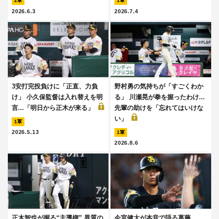
2軍
1軍
2026.6.3
2026.7.4
3安打完投負けに「正直、力負
野村勇の気持ちが「すごくわか
け」 小久保監督は入れ替えを明
る」 川瀬晃が拳を握ったわけ...
言...「明日から正木が来る」
先輩の助けを「忘れてはいけな
い」
1軍
2026.5.13
1軍
2026.8.6
正木智也が握る“主導権” 異質の
今宮健太が本音で語る葛藤