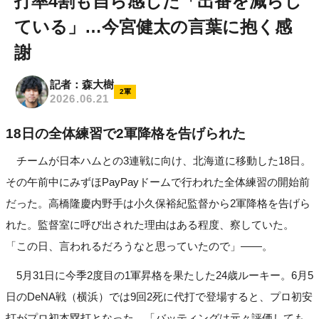
打率4割も自ら感じた「出番を減らし
ている」…今宮健太の言葉に抱く感
謝
記者：森大樹
2軍
2026.06.21
18日の全体練習で2軍降格を告げられた
チームが日本ハムとの3連戦に向け、北海道に移動した18日。
その午前中にみずほPayPayドームで行われた全体練習の開始前
だった。高橋隆慶内野手は小久保裕紀監督から2軍降格を告げら
れた。監督室に呼び出された理由はある程度、察していた。
「この日、言われるだろうなと思っていたので」――。
5月31日に今季2度目の1軍昇格を果たした24歳ルーキー。6月5
日のDeNA戦（横浜）では9回2死に代打で登場すると、プロ初安
打がプロ初本塁打となった。「バッティングは元々評価しても