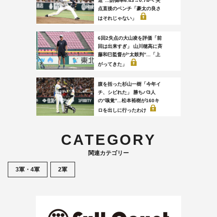
造”...防御率6.43→0.74へ 失
点直後のベンチ「豪太の良さ
はそれじゃない」
6回2失点の大山凌を評価「前
回は出来すぎ」 山川穂高に斉
藤和巳監督が“太鼓判”...「上
がってきた」
腹を括った杉山一樹「今年イ
チ、シビれた」 勝ちパ3人
の“嗅覚”...松本裕樹が160キ
ロを出しに行ったわけ
CATEGORY
関連カテゴリー
3軍・4軍
2軍