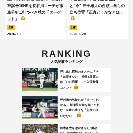
35試合10HRを長谷川コーチが徹
と“今” 庄子雄大の台頭...自らの
底分析...打つべき球の「ターゲ
立ち位置「正直どうかなとは」
ット」
1軍
1軍
2026.7.2
2026.5.29
RANKING
人気記事ランキング
押し出し死球のオスナに「そ
うは捉えない」 柳田&牧原大
は「いい活躍」...小久保監督
コメント
野村勇の気持ちが「すごくわ
かる」 川瀬晃が拳を握ったわ
け...先輩の助けを「忘れては
いけない」
鈴木豪太を激変させた“魔改