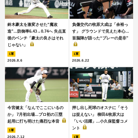
鈴木豪太を激変させた“魔改
負傷交代の牧原大成は「余裕っ
造”...防御率6.43→0.74へ 失点直
す」 グラウンドで見えた本心...
後のベンチ「豪太の良さはそれ
首脳陣が語った“プレーの是非”
じゃない」
1軍
1軍
2026.8.6
2026.6.22
今宮健太「なんでここにいるの
押し出し死球のオスナに「そう
か」 7月初出場...プロ初の三塁
は捉えない」 柳田&牧原大は
起用に打ち明けた痛烈な本音
「いい活躍」...小久保監督コメ
ント
1軍
2026.7.12
1軍