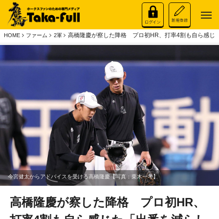
高橋隆慶が察した降格 プロ初HR、打率4割も自ら感じ
HOME
ファーム
2軍
今宮健太からアドバイスを受ける高橋隆慶【写真：栗木一考】
高橋隆慶が察した降格 プロ初HR、