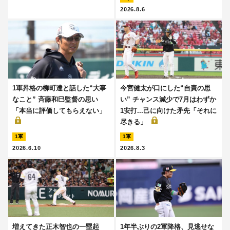
2026.8.6
1軍昇格の柳町達と話した“大事
今宮健太が口にした“自責の思
なこと” 斉藤和巳監督の思い
い” チャンス減少で7月はわずか
「本当に評価してもらえない」
1安打...己に向けた矛先「それに
尽きる」
1軍
1軍
2026.6.10
2026.8.3
増えてきた正木智也の一塁起
1年半ぶりの2軍降格、見逃せな