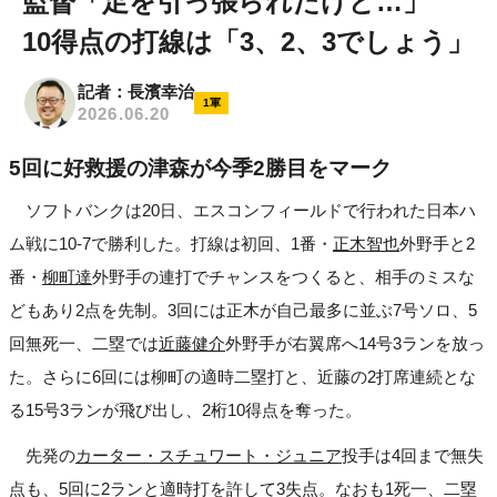
監督「足を引っ張られたけど…」
10得点の打線は「3、2、3でしょう」
記者：長濱幸治
1軍
2026.06.20
5回に好救援の津森が今季2勝目をマーク
ソフトバンクは20日、エスコンフィールドで行われた日本ハ
ム戦に10-7で勝利した。打線は初回、1番・
正木智也
外野手と2
番・
柳町達
外野手の連打でチャンスをつくると、相手のミスな
どもあり2点を先制。3回には正木が自己最多に並ぶ7号ソロ、5
回無死一、二塁では
近藤健介
外野手が右翼席へ14号3ランを放っ
た。さらに6回には柳町の適時二塁打と、近藤の2打席連続とな
る15号3ランが飛び出し、2桁10得点を奪った。
先発の
カーター・スチュワート・ジュニア
投手は4回まで無失
点も、5回に2ランと適時打を許して3失点。なおも1死一、二塁