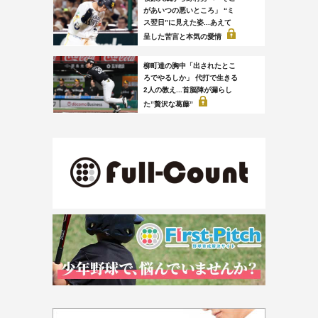
があいつの悪いところ」 “ミ
ス翌日”に見えた姿...あえて
呈した苦言と本気の愛情
柳町達の胸中「出されたとこ
ろでやるしか」 代打で生きる
2人の教え...首脳陣が漏らし
た”贅沢な葛藤”