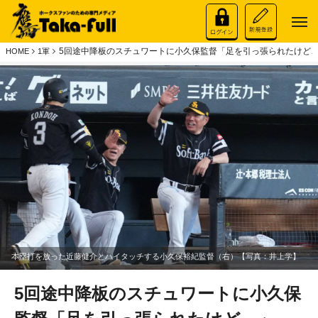
5回途中降板のスチュワートに小久保監督「足を引っ張られたけど…
HOME
1軍
本塁打を放った近藤健介とハイタッチする小久保裕紀監督（右）【写真：井上学】
5回途中降板のスチュワートに小久保