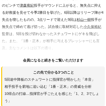
のピンチで
津森宥紀
投手がマウンドに上がると、無失点に抑え
る好救援を見せて今季2勝目を挙げた。6回以降はリリーフ陣が4
失点を喫したものの、3点リードで迎えた9回は
杉山一樹
投手が
無失点で締めて逃げ切った。試合後に取材対応した
小久保裕紀
監督は、5回を投げ切れなかったスチュワートにゲキを飛ばし
た。また、「1番・正木」が相手に与えるプレッシャーにも言
及。主なコメントは以下の通り。
会員になると続きをご覧いただけます
この先で分かる3つのこと
5回途中降板のスチュワートに指揮官が明かした「本音」
相手投手を窮地に追い込む「1番・正木」の脅威を分析
10得点の打線…指揮官が手ごたえを感じた「1、2、3でしょ
う」