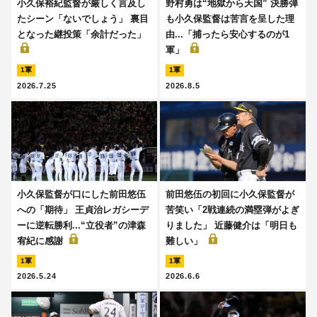
小久保裕紀監督が厳しく言及し
野村勇は“地獄から天国” 決勝弾
たシーン「ないでしょう」 裏目
も小久保監督は苦言を呈した理
となった継投策「余計だった」
由...「捕ったら安心するのが1
軍」
1軍
1軍
2026.7.25
2026.8.5
小久保監督が口にした前田悠伍
前田悠伍の初回に小久保監督が
への「期待」 王貞治レガシーデ
苦笑い「2戦連続の満塁弾がよぎ
ーに逆転勝利...“立役者”の津森
りました」 近藤健介は「明日も
宥紀に感謝
難しい」
1軍
1軍
2026.5.24
2026.6.6