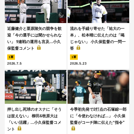
近藤健介と栗原陵矢の競争を歓
流れを手繰り寄せた「祐大の一
迎「今の選手には聞かせられな
本」、松本晴に伝えたのは「喝
い」 9連戦の運用も言及...小久
じゃない」 小久保監督の一問一
保監督コメント
答
1軍
1軍
2026.7.5
2026.5.23
押し出し死球のオスナに「そう
今季初先発で2打点の石塚綜一郎
は捉えない」 柳田&牧原大は
に「今使わなければ...」 小久保
「いい活躍」...小久保監督コメ
監督がコーチ陣に伝えた“指令”
ント