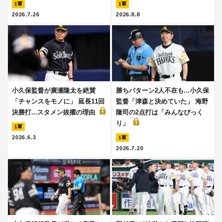
1軍
1軍
2026.7.26
2026.8.8
小久保監督が廣瀬隆太を絶賛
勝ちパターン2人不在も...小久保
「チャンスをモノに」 延長11回
監督「津森と決めていた」 海野
決勝打...スタメン抜擢の理由
隆司の2点打は「みんなびっく
り」
1軍
2026.6.3
1軍
2026.7.20