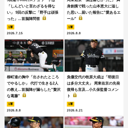
「しんどいと言わざるを得な
身創痍で戦った山本恵大に溢し
い」 9回の反撃に「野手は頑張
た思い...届いた報告に”愛あるエ
った」...首脳陣問答
ール”
1軍
1軍
2026.7.15
2026.8.8
柳町達の胸中「出されたところ
負傷交代の牧原大成は「明後日
でやるしか」 代打で生きる2人
は多分大丈夫」 周東佑京の先発
の教え...首脳陣が漏らした”贅沢
復帰も言及...小久保監督コメン
な葛藤”
ト
1軍
1軍
2026.8.8
2026.6.21