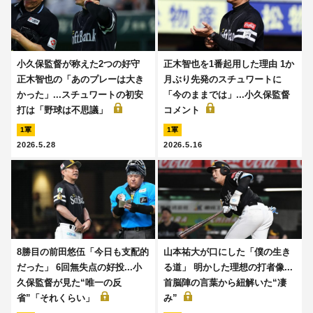
小久保監督が称えた2つの好守
正木智也を1番起用した理由 1か
正木智也の「あのプレーは大き
月ぶり先発のスチュワートに
かった」...スチュワートの初安
「今のままでは」...小久保監督
打は「野球は不思議」
コメント
1軍
1軍
2026.5.28
2026.5.16
8勝目の前田悠伍「今日も支配的
山本祐大が口にした「僕の生き
だった」 6回無失点の好投...小
る道」 明かした理想の打者像...
久保監督が見た“唯一の反
首脳陣の言葉から紐解いた“凄
省”「それくらい」
み”