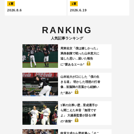
1軍
1軍
2026.8.6
2026.6.19
RANKING
人気記事ランキング
周東佑京「僕は嬉しかった」
満身創痍で戦った山本恵大に
溢した思い...届いた報告
に”愛あるエール”
山本祐大が口にした「僕の生
きる道」 明かした理想の打者
像...首脳陣の言葉から紐解い
た“凄み”
1軍の分厚い壁...育成選手か
ら聞こえた本音「無理です
よ」 大越基監督が語る3軍
の“表情”
牧原大成から野村勇へ「そこ