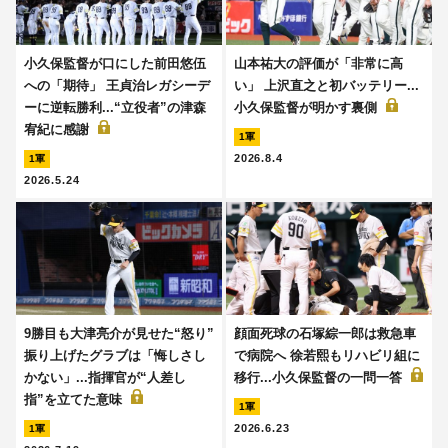
小久保監督が口にした前田悠伍
山本祐大の評価が「非常に高
への「期待」 王貞治レガシーデ
い」 上沢直之と初バッテリー...
ーに逆転勝利...“立役者”の津森
小久保監督が明かす裏側
宥紀に感謝
1軍
2026.8.4
1軍
2026.5.24
9勝目も大津亮介が見せた“怒り”
顔面死球の石塚綜一郎は救急車
振り上げたグラブは「悔しさし
で病院へ 徐若熙もリハビリ組に
かない」...指揮官が“人差し
移行...小久保監督の一問一答
指”を立てた意味
1軍
2026.6.23
1軍