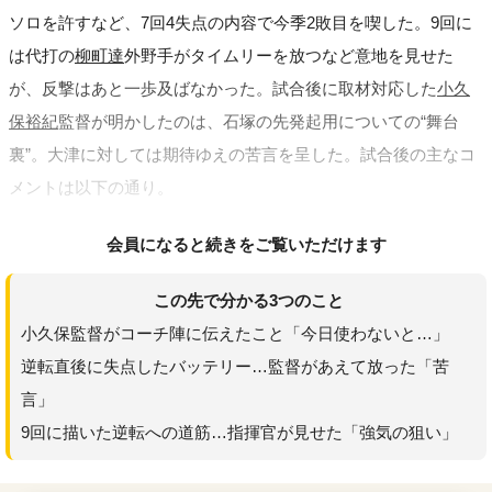
ソロを許すなど、7回4失点の内容で今季2敗目を喫した。9回に
は代打の
柳町達
外野手がタイムリーを放つなど意地を見せた
が、反撃はあと一歩及ばなかった。試合後に取材対応した
小久
保裕紀
監督が明かしたのは、石塚の先発起用についての“舞台
裏”。大津に対しては期待ゆえの苦言を呈した。試合後の主なコ
メントは以下の通り。
会員になると続きをご覧いただけます
この先で分かる3つのこと
小久保監督がコーチ陣に伝えたこと「今日使わないと…」
逆転直後に失点したバッテリー…監督があえて放った「苦
言」
9回に描いた逆転への道筋…指揮官が見せた「強気の狙い」