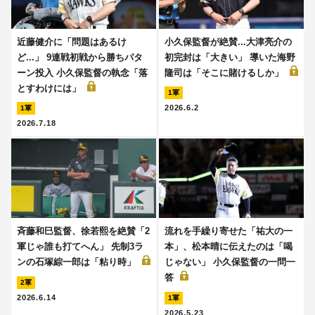
近藤健介に「問題はあるけ
小久保監督が絶賛...大津亮介の
ど...」 9連戦初戦から勝ちパタ
初完封は「大きい」 導いた海野
ーン投入 小久保監督の執念「落
隆司は「そこに賭けるしか」
とすわけには」
1軍
2026.6.2
1軍
2026.7.18
斉藤和巳監督、徐若熙を絶賛「2
流れを手繰り寄せた「祐大の一
軍じゃ誰も打てへん」 先制3ラ
本」、松本晴に伝えたのは「喝
ンの石塚綜一郎は「粘り時」
じゃない」 小久保監督の一問一
答
2軍
2026.6.14
1軍
2026.5.23