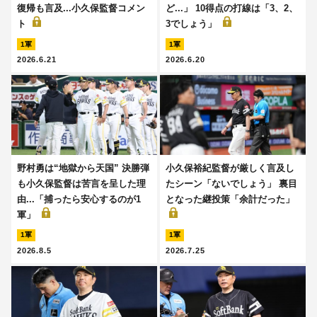
復帰も言及...小久保監督コメン
ど...」 10得点の打線は「3、2、
ト
3でしょう」
1軍
1軍
2026.6.21
2026.6.20
野村勇は“地獄から天国” 決勝弾
小久保裕紀監督が厳しく言及し
も小久保監督は苦言を呈した理
たシーン「ないでしょう」 裏目
由...「捕ったら安心するのが1
となった継投策「余計だった」
軍」
1軍
1軍
2026.8.5
2026.7.25