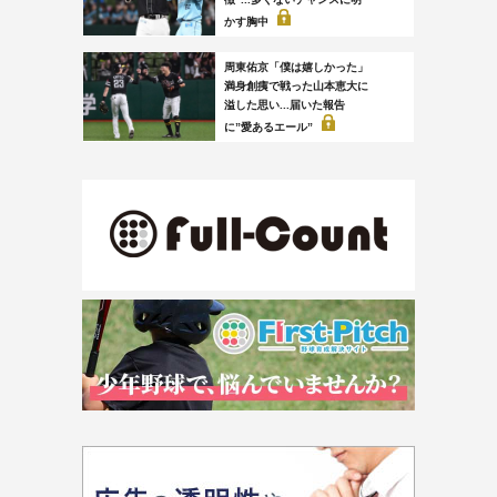
かす胸中
周東佑京「僕は嬉しかった」
満身創痍で戦った山本恵大に
溢した思い...届いた報告
に”愛あるエール”