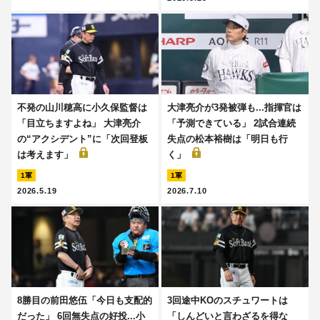
不発の山川穂高に小久保監督は
大津亮介が3発被弾も...指揮官は
「目立ちますよね」 大津亮介
「予測できている」 2試合連続
の“アクシデント”に「次回登板
失点の松本裕樹は「明日も行
は考えます」
く」
1軍
1軍
2026.5.19
2026.7.10
8勝目の前田悠伍「今日も支配的
3回途中KOのスチュワートは
だった」 6回無失点の好投...小
「しんどいと言わざるを得な