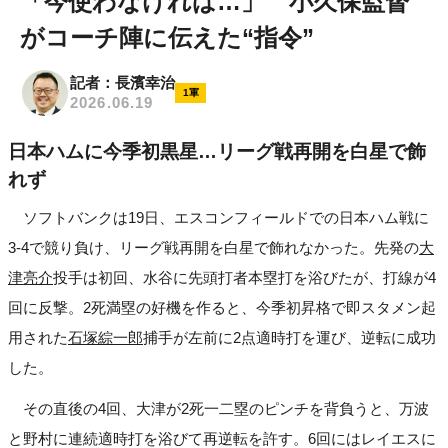
「今使わなければ…」 小久保監督
がコーチ陣に伝えた“指令”
記者：長濱幸治
1軍
2026.06.19
日本ハムに今季初黒星…リーグ戦再開を白星で飾
れず
ソフトバンクは19日、エスコンフィールドでの日本ハム戦に
3-4で競り負け、リーグ戦再開を白星で飾れなかった。先発の
大
津亮介
投手は初回、水谷に先頭打者本塁打を浴びたが、打線が4
回に反撃。2死満塁の好機を作ると、今季初昇格で即スタメン起
用された
石塚綜一郎
捕手が左前に2点適時打を運び、逆転に成功
した。
その直後の4回、大津が2死一二塁のピンチを背負うと、万波
と野村に連続適時打を浴びて再逆転を許す。6回にはレイエスに