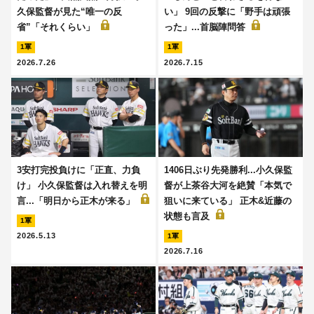
久保監督が見た“唯一の反
い」 9回の反撃に「野手は頑張
省”「それくらい」
った」...首脳陣問答
1軍
1軍
2026.7.26
2026.7.15
3安打完投負けに「正直、力負
1406日ぶり先発勝利...小久保監
け」 小久保監督は入れ替えを明
督が上茶谷大河を絶賛「本気で
言...「明日から正木が来る」
狙いに来ている」 正木&近藤の
状態も言及
1軍
2026.5.13
1軍
2026.7.16