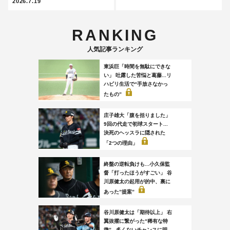
2026.7.19
RANKING
人気記事ランキング
東浜巨「時間を無駄にできな
い」 吐露した苦悩と葛藤...リ
ハビリ生活で“手放さなかっ
たもの”
庄子雄大「腹を括りました」
9回の代走で初球スタート...
決死のヘッスラに隠された
「2つの理由」
終盤の逆転負けも...小久保監
督「打ったほうがすごい」 谷
川原健太の起用が的中、裏に
あった”提案”
谷川原健太は「期待以上」 右
翼抜擢に繋がった“稀有な特
徴”...多くないチャンスに明