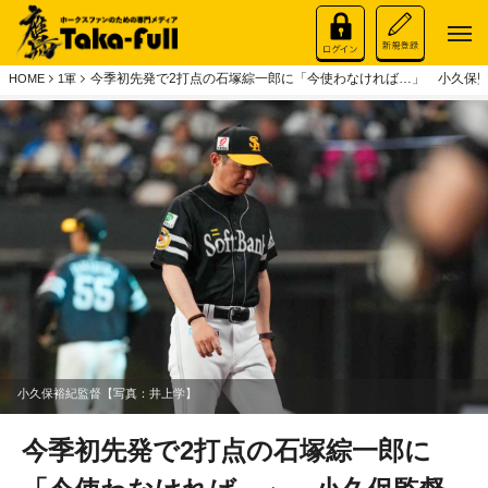
今季初先発で2打点の石塚綜一郎に「今使わなければ…」 小久保監
HOME
1軍
小久保裕紀監督【写真：井上学】
今季初先発で2打点の石塚綜一郎に