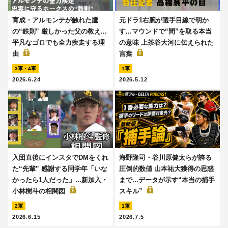
育成・アルモンテが触れた鷹
元ドラ1右腕が選手目線で明か
の“鉄則” 厳しかった父の教え...
す...マウンドで“間”を取る本当
平凡なゴロでも全力疾走する理
の意味 上茶谷大河に伝えられた
由
言葉
3軍・4軍
1軍
2026.6.24
2026.5.12
入団直後にインスタでDMをくれ
海野隆司・谷川原健太らが誇る
た“先輩” 感謝する同学年「いな
圧倒的数値 山本祐大獲得の思惑
かったら1人だった」...新加入・
まで...データが示す“本当の捕手
小林樹斗の相関図
スキル”
2軍
1軍
2026.6.15
2026.7.5