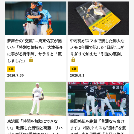
夢舞台の“交流”...周東佑京が抱
中村晃がスマホで残した膨大な
いた「特別な気持ち」 大津亮介
メモ 2年間で記した“日記”...ぎ
に群がる野手陣、サラリと「流
りぎりで加えた「引退の裏側」
しました」
1軍
1軍
2026.7.30
2026.8.1
東浜巨「時間を無駄にできな
前田悠伍を絶賛「普通なら負け
い」 吐露した苦悩と葛藤...リハ
ます」 相次ぐミスも“流れ”を渡