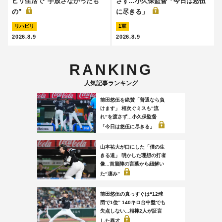
ビリ生活で“手放さなかったも
さず...小久保監督「今日は悠伍
の”
に尽きる」
リハビリ
1軍
2026.8.9
2026.8.9
RANKING
人気記事ランキング
前田悠伍を絶賛「普通なら負
けます」 相次ぐミスも“流
れ”を渡さず...小久保監督
「今日は悠伍に尽きる」
山本祐大が口にした「僕の生
きる道」 明かした理想の打者
像...首脳陣の言葉から紐解い
た“凄み”
前田悠伍の真っすぐは“12球
団で1位” 140キロ台中盤でも
失点しない...相棒2人が証言
した異才