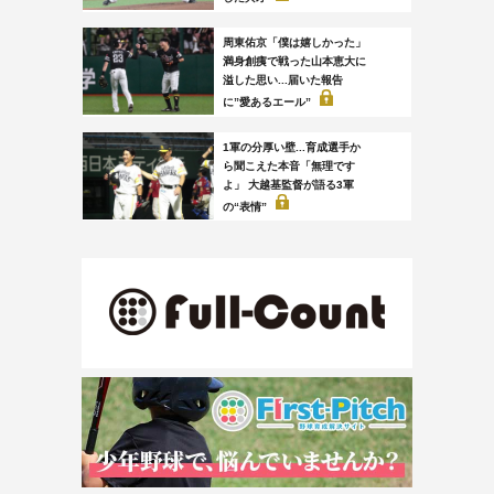
周東佑京「僕は嬉しかった」
満身創痍で戦った山本恵大に
溢した思い...届いた報告
に”愛あるエール”
1軍の分厚い壁...育成選手か
ら聞こえた本音「無理です
よ」 大越基監督が語る3軍
の“表情”