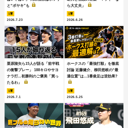
と“ボヤキ”も
ら大丈夫」
1軍
1軍
2026.7.23
2026.6.26
栗原陵矢ら15人が語る「前半戦
ホークスの「最強打順」を徹底
の衝撃プレー」 188キロやサヨ
討論 近藤健介、柳田悠岐の“最
ナラ打...初勝利のご褒美「買っ
適位置”は...1番俊足は逆効果?
たるわ」
1軍
1軍
2026.7.1
2026.5.25