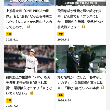
上茶谷大河「ONE PIECEの世
飛田悠成が怪我と戦い続けた3
界」 もし“船長”だったら仲間に
年...どん底でも「プラスにし
したい4人...まさかの理由「スカ
か」 韓国から帰国、突然だった
してるので」
公式戦デビュー
1軍
2軍
2026.6.1
2026.6.2
前田悠伍の援護率「7.85」をガ
海野隆司が口にした「恥ずかし
チ考察 野手が語る”愛され気
いので」 小久保監督が直々に助
質”...栗原陵矢はニヤリ「言うと
言...「嫌な1割7分」への本音
いてください」
1軍
2026.6.30
1軍
2026.7.2