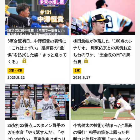
3軍合流初日...中澤恒貴の表情に
柳田悠岐が体現した「100点のシ
「これはまずい」 指揮官の“危
ナリオ」 周東佑京との異例お立
惧”を払拭した姿「きっと巡って
ち台のワケ、“王会長の日”の舞
くる」
台裏
3軍・4軍
1軍
2026.5.22
2026.6.17
26安打22得点...スタメン野手の
今宮健太の技術が詰まった“最高
ガチ本音「やり返すんだ」「や
の犠打” 相手の策を上回った判
ばいやばい」 周東佑京はポツリ
断力と信頼の言葉「マッキーな