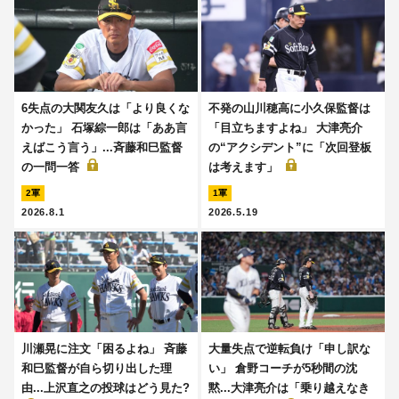
6失点の大関友久は「より良くな
不発の山川穂高に小久保監督は
かった」 石塚綜一郎は「ああ言
「目立ちますよね」 大津亮介
えばこう言う」...斉藤和巳監督
の“アクシデント”に「次回登板
の一問一答
は考えます」
2軍
1軍
2026.8.1
2026.5.19
川瀬晃に注文「困るよね」 斉藤
大量失点で逆転負け「申し訳な
和巳監督が自ら切り出した理
い」 倉野コーチが5秒間の沈
由...上沢直之の投球はどう見た?
黙...大津亮介は「乗り越えなき