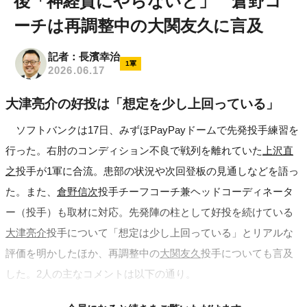
後「神経質にやらないと」 倉野コ
ーチは再調整中の大関友久に言及
記者：長濱幸治
1軍
2026.06.17
大津亮介の好投は「想定を少し上回っている」
ソフトバンクは17日、みずほPayPayドームで先発投手練習を
行った。右肘のコンディション不良で戦列を離れていた
上沢直
之
投手が1軍に合流。患部の状況や次回登板の見通しなどを語っ
た。また、
倉野信次
投手チーフコーチ兼ヘッドコーディネータ
ー（投手）も取材に対応。先発陣の柱として好投を続けている
大津亮介
投手について「想定は少し上回っている」とリアルな
評価を明かしたほか、再調整中の
大関友久
投手についても言及
した。2人の主なコメントは以下の通り。