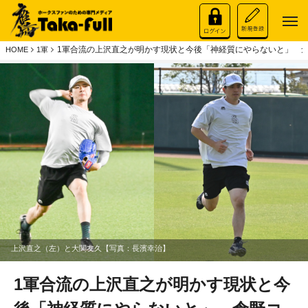
1軍合流の上沢直之が明かす現状と今後「神経質にやらないと」 
HOME
1軍
上沢直之（左）と大関友久【写真：長濱幸治】
1軍合流の上沢直之が明かす現状と今