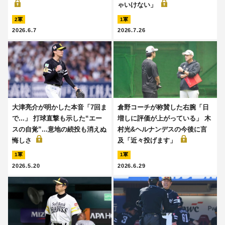
ゃいけない」
2軍
1軍
2026.6.7
2026.7.26
大津亮介が明かした本音「7回ま
倉野コーチが称賛した右腕「日
で...」 打球直撃も示した“エー
増しに評価が上がっている」 木
スの自覚”...意地の続投も消えぬ
村光&ヘルナンデスの今後に言
悔しさ
及「近々投げます」
1軍
1軍
2026.5.20
2026.6.29