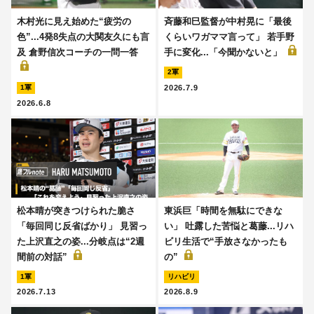
木村光に見え始めた“疲労の
斉藤和巳監督が中村晃に「最後
色”...4発8失点の大関友久にも言
くらいワガママ言って」 若手野
及 倉野信次コーチの一問一答
手に変化...「今聞かないと」
2軍
2026.7.9
1軍
2026.6.8
松本晴が突きつけられた脆さ
東浜巨「時間を無駄にできな
「毎回同じ反省ばかり」 見習っ
い」 吐露した苦悩と葛藤...リハ
た上沢直之の姿...分岐点は“2週
ビリ生活で“手放さなかったも
間前の対話”
の”
1軍
リハビリ
2026.7.13
2026.8.9