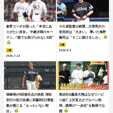
倉野コーチが語った「本当にあ
小久保監督が絶賛...大津亮介の
りがたい存在」 中継ぎ陣のキー
初完封は「大きい」 導いた海野
マン...“誰でも投げられない6回”
隆司は「そこに賭けるしか」
1軍
2026.6.2
1軍
2026.7.13
張峻瑋が8回無失点の快投 3戦6
東浜巨&藤原大翔はなぜリハビ
安打の笹川吉康に斉藤和巳2軍監
リ組? 上沢直之がブルペン投
督が感じる「もったいない部
球...復帰の“一歩目”を動画で公
分」
開