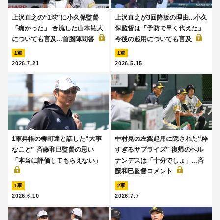
上沢直之の“1球”に小久保監督
上沢直之が3回降板の理由...小久
「痛かった」 合流した山本祐大
保監督は「予防で早く代えた」
についても言及...首脳陣問答
今後の起用についても言及
1軍
1軍
2026.7.21
2026.5.15
1軍昇格の柳町達と話した“大事
中村晃の左翼起用に隠された“粋
なこと” 斉藤和巳監督の思い
すぎるサプライズ” 復帰のヘル
「本当に評価してもらえない」
ナンデスは「十分でしょ」...斉
藤和巳監督コメント
1軍
2軍
2026.6.10
2026.7.7