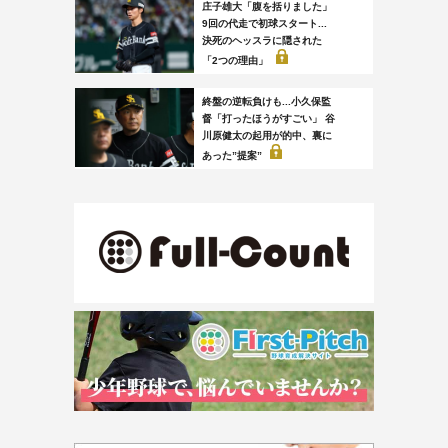
庄子雄大「腹を括りました」
9回の代走で初球スタート...
決死のヘッスラに隠された
「2つの理由」
終盤の逆転負けも...小久保監
督「打ったほうがすごい」 谷
川原健太の起用が的中、裏に
あった”提案”