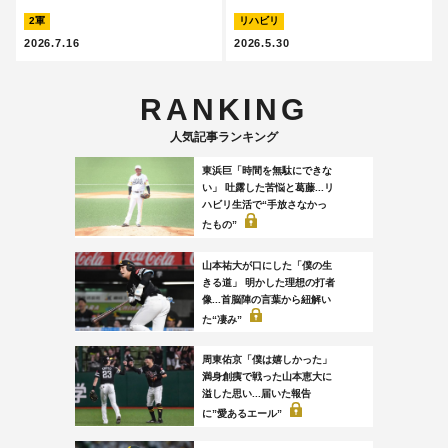
2軍
リハビリ
2026.7.16
2026.5.30
RANKING
人気記事ランキング
東浜巨「時間を無駄にできな
い」 吐露した苦悩と葛藤...リ
ハビリ生活で“手放さなかっ
たもの”
山本祐大が口にした「僕の生
きる道」 明かした理想の打者
像...首脳陣の言葉から紐解い
た“凄み”
周東佑京「僕は嬉しかった」
満身創痍で戦った山本恵大に
溢した思い...届いた報告
に”愛あるエール”