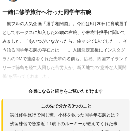
一緒に修学旅行へ行った同学年右腕
鷹フルの人気企画「選手相関図」。今回は5月20日に育成選手
としてホークスに加入した23歳の右腕、小林樹斗投手に聞いて
みました。「あいつがいなかったら、俺マジで1人でした」。そ
う語る同学年右腕の存在とは――。入団決定直後にインスタグ
ラムのDMで連絡をくれた先輩の名前も。広島、四国アイランド
リーグ徳島を経て入団した苦労人が、新天地での“意外な人間関
係”を語ってくれました。
会員になると続きをご覧いただけます
この先で分かる3つのこと
実は修学旅行で同じ班。小林を救った同学年右腕とは？
残留練習で急接近！1歳下のルーキーが教えてくれた事