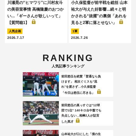
川瀬晃の“ヒマワリ”に川村友斗
小久保監督が前半戦を総括 山本
の美容室事情 高橋隆慶のおつか
祐大が与えた好影響...続々と明
い...「ギーさんが欲しいって」
かされる“抜擢”の裏側「あれを
【質問箱1】
見ると2軍に落とせない」
人気企画
1軍
2026.7.17
2026.7.26
RANKING
人気記事ランキング
前田悠伍を絶賛「普通なら負
けます」 相次ぐミスも“流
れ”を渡さず...小久保監督
「今日は悠伍に尽きる」
前田悠伍の真っすぐは“12球
団で1位” 140キロ台中盤でも
失点しない...相棒2人が証言
した異才
山本祐大が口にした「僕の生