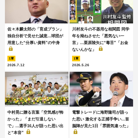
佐々木麟太郎の「育成プラン」
川村友斗の不器用な相関図 同学
独自分析で見せた誠意...球団が
年を拗ねさせた「悪気ない一
用意した“分厚い資料”の中身
言」...栗原陵矢に“毒舌”「お金
ないんかな」
1軍
1軍
2026.7.12
2026.5.26
中村晃に贈る言葉「空気感が怖
電撃トレードに海野隆司が語っ
かった」「まだ引退しない
た思い 激化する正捕手争い...首
で」...選手16人が語った思い出
脳陣が見た1日「雰囲気違った」
と“本音”