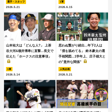
選手・スタッフ
1軍
2026.5.21
2026.6.15
山本祐大は「どんな人?」 上茶
思わぬ繋がり続出...年下2人は
谷大河&嶺井博希に直撃...長文で
「僕を舐めてる」 鈴木豪太の選
伝えた「ホークスの注意事項」
手相関図...1学年上、庄子雄大と
の”意外な関係”
1軍
人気企画
2026.5.14
2026.5.21