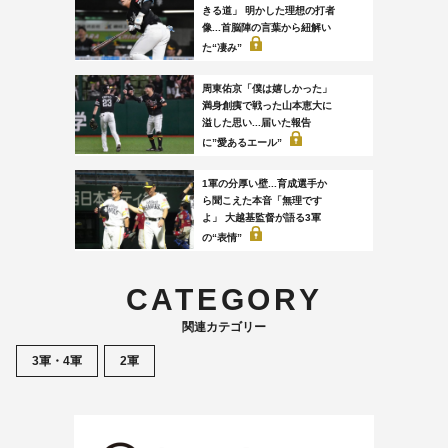
きる道」 明かした理想の打者
像...首脳陣の言葉から紐解い
た“凄み”
周東佑京「僕は嬉しかった」
満身創痍で戦った山本恵大に
溢した思い...届いた報告
に”愛あるエール”
1軍の分厚い壁...育成選手か
ら聞こえた本音「無理です
よ」 大越基監督が語る3軍
の“表情”
CATEGORY
関連カテゴリー
3軍・4軍
2軍