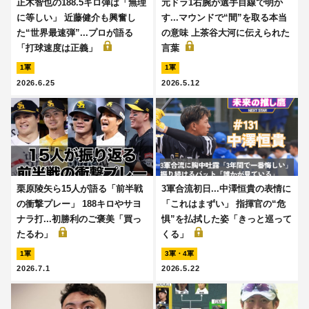
正木智也の188.5キロ弾は「無理
元ドラ1右腕が選手目線で明か
に等しい」 近藤健介も興奮し
す...マウンドで“間”を取る本当
た“世界最速弾”...プロが語る
の意味 上茶谷大河に伝えられた
「打球速度は正義」
言葉
1軍
1軍
2026.6.25
2026.5.12
栗原陵矢ら15人が語る「前半戦
3軍合流初日...中澤恒貴の表情に
の衝撃プレー」 188キロやサヨ
「これはまずい」 指揮官の“危
ナラ打...初勝利のご褒美「買っ
惧”を払拭した姿「きっと巡って
たるわ」
くる」
1軍
3軍・4軍
2026.7.1
2026.5.22