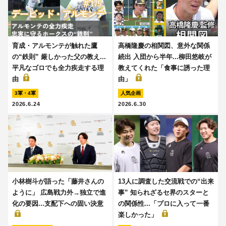
育成・アルモンテが触れた鷹
高橋隆慶の相関図、意外な関係
の“鉄則” 厳しかった父の教え...
続出 入団から半年...柳田悠岐が
平凡なゴロでも全力疾走する理
教えてくれた「食事に誘った理
由
由」
3軍・4軍
人気企画
2026.6.24
2026.6.30
小林樹斗が語った「藤井さんの
13人に調査した交流戦での“出来
ように」 広島戦力外→独立で進
事” 知られざるセ界のスターと
化の要因...支配下への固い決意
の関係性...「プロに入って一番
楽しかった」