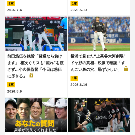
1軍
1軍
2026.7.4
2026.5.13
前田悠伍を絶賛「普通なら負け
横浜で見せた“上茶谷大河劇場”
ます」 相次ぐミスも“流れ”を渡
ドヤ顔の真相...映像で確認「す
さず...小久保監督「今日は悠伍
んごい鼻の穴、恥ずかしい」
に尽きる」
1軍
2026.6.16
1軍
2026.8.9