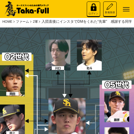
入団直後にインスタでDMをくれた“先輩” 感謝する同
HOME
ファーム
2軍