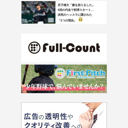
庄子雄大「腹を括りました」
9回の代走で初球スタート...
決死のヘッスラに隠された
「2つの理由」