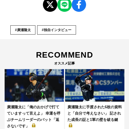
#廣瀬隆太
#独自インタビュー
RECOMMEND
オススメ記事
廣瀬隆太に「俺のおかげで打て
廣瀬隆太に手渡された6枚の資料
ていますって言えよ」 幸運を呼
と「自分で考えなさい」 記され
ぶチームリーダーのバット「返
た成長の証と1軍の壁を破る鍵
さないです」