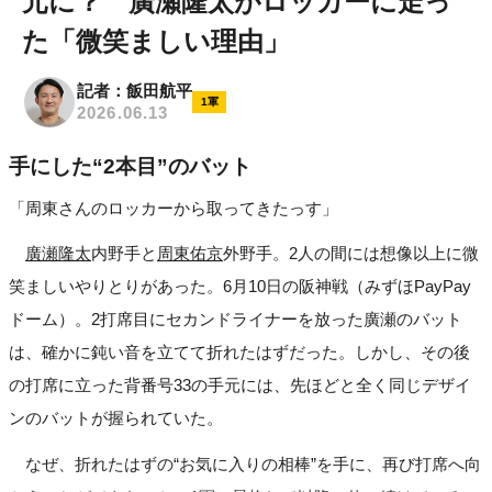
元に？ 廣瀬隆太がロッカーに走っ
た「微笑ましい理由」
記者：飯田航平
1軍
2026.06.13
手にした“2本目”のバット
「周東さんのロッカーから取ってきたっす」
廣瀬隆太
内野手と
周東佑京
外野手。2人の間には想像以上に微
笑ましいやりとりがあった。6月10日の阪神戦（みずほPayPay
ドーム）。2打席目にセカンドライナーを放った廣瀬のバット
は、確かに鈍い音を立てて折れたはずだった。しかし、その後
の打席に立った背番号33の手元には、先ほどと全く同じデザイ
ンのバットが握られていた。
なぜ、折れたはずの“お気に入りの相棒”を手に、再び打席へ向