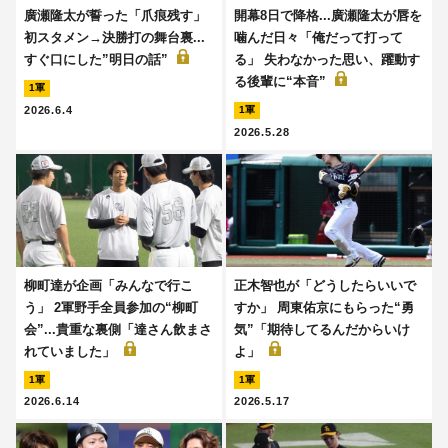
廣瀬隆太が誓った「爪痕残す」
開幕8日で降格...廣瀬隆太が唇を
初スタメン→決勝打の舞台裏...
噛んだ日々「俺だって打って
すぐ口にした”明日の話”
る」 失わなかった思い、躍動す
る後輩に“本音”
1軍
2026.6.4
1軍
2026.5.28
柳町達が企画「みんなで行こ
正木智也が「どうしたらいいで
う」 2軍野手全員参加の“柳町
すか」 周東佑京にもらった“勇
会”...貴重な裏側「達さん飲まさ
気”「期待してるんだからいけ
れていました」
よ」
1軍
1軍
2026.6.14
2026.5.17