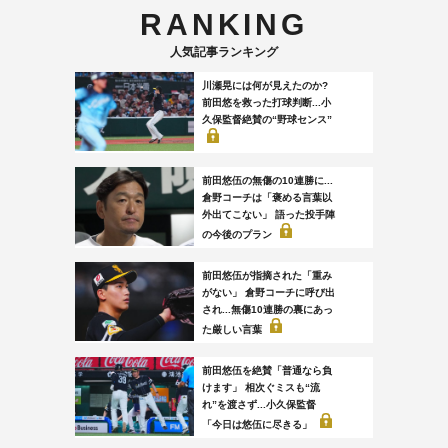
RANKING
人気記事ランキング
川瀬晃には何が見えたのか?
前田悠を救った打球判断...小
久保監督絶賛の“野球センス”
前田悠伍の無傷の10連勝に...
倉野コーチは「褒める言葉以
外出てこない」 語った投手陣
の今後のプラン
前田悠伍が指摘された「重み
がない」 倉野コーチに呼び出
され...無傷10連勝の裏にあっ
た厳しい言葉
前田悠伍を絶賛「普通なら負
けます」 相次ぐミスも“流
れ”を渡さず...小久保監督
「今日は悠伍に尽きる」