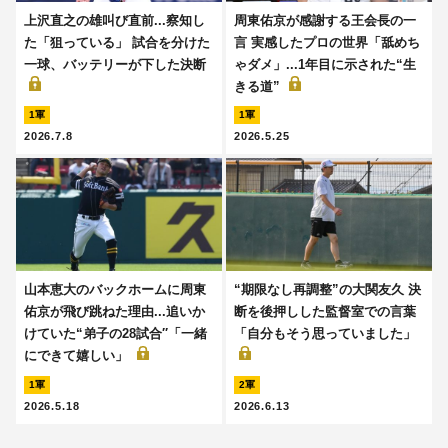
上沢直之の雄叫び直前...察知し
周東佑京が感謝する王会長の一
た「狙っている」 試合を分けた
言 実感したプロの世界「舐めち
一球、バッテリーが下した決断
ゃダメ」...1年目に示された“生
きる道”
1軍
1軍
2026.7.8
2026.5.25
山本恵大のバックホームに周東
“期限なし再調整”の大関友久 決
佑京が飛び跳ねた理由...追いか
断を後押しした監督室での言葉
けていた“弟子の28試合′′「一緒
「自分もそう思っていました」
にできて嬉しい」
1軍
2軍
2026.5.18
2026.6.13