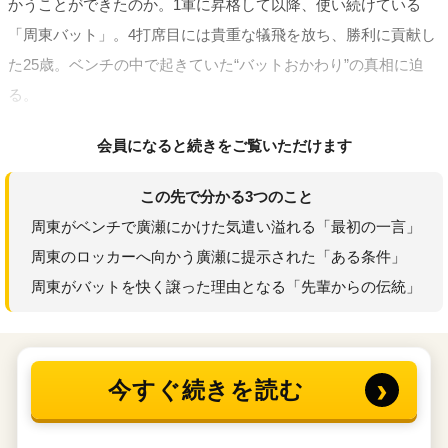
かうことができたのか。1軍に昇格して以降、使い続けている
「周東バット」。4打席目には貴重な犠飛を放ち、勝利に貢献し
た25歳。ベンチの中で起きていた“バットおかわり”の真相に迫
る。
会員になると続きをご覧いただけます
この先で分かる3つのこと
周東がベンチで廣瀬にかけた気遣い溢れる「最初の一言」
周東のロッカーへ向かう廣瀬に提示された「ある条件」
周東がバットを快く譲った理由となる「先輩からの伝統」