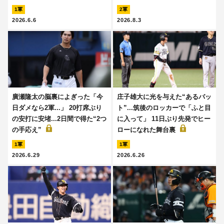
1軍
2軍
2026.6.6
2026.8.3
廣瀬隆太の脳裏によぎった「今
庄子雄大に光を与えた“あるバッ
日ダメなら2軍...」 20打席ぶり
ト”...筑後のロッカーで「ふと目
の安打に安堵...2日間で得た“2つ
に入って」 11日ぶり先発でヒー
の手応え”
ローになれた舞台裏
1軍
1軍
2026.6.29
2026.6.26