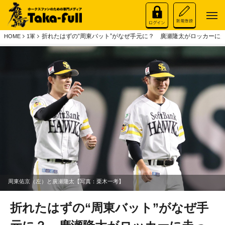
折れたはずの“周東バット”がなぜ手元に？ 廣瀬隆太がロッカーに
HOME
1軍
周東佑京（左）と廣瀬隆太【写真：栗木一考】
折れたはずの“周東バット”がなぜ手