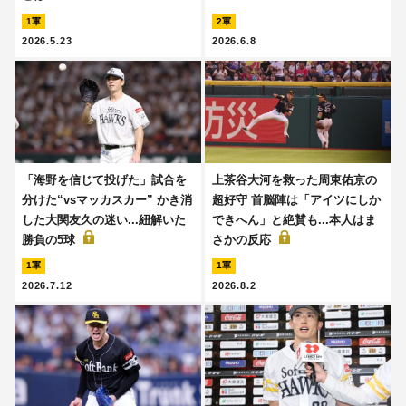
1軍
2軍
2026.5.23
2026.6.8
「海野を信じて投げた」試合を
上茶谷大河を救った周東佑京の
分けた“vsマッカスカー” かき消
超好守 首脳陣は「アイツにしか
した大関友久の迷い...紐解いた
できへん」と絶賛も...本人はま
勝負の5球
さかの反応
1軍
1軍
2026.7.12
2026.8.2