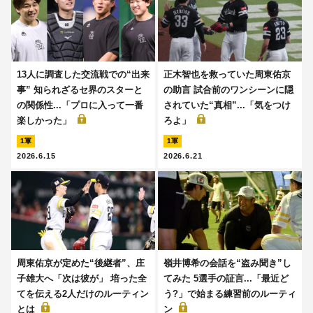
13人に調査した交流戦での“出来
正木智也を救っていた周東佑京
事” 知られざるセ界のスターと
の助言 試合前のワンシーンに隠
の関係性...「プロに入って一番
されていた“真相”...「気をつけ
楽しかった」
ろよ」
1軍
1軍
2026.6.15
2026.6.21
周東佑京が定めた“後継者”、庄
嶺井博希の会話を“盗み聞き”し
子雄大へ「次は彼が」 培った全
てみた 5選手の証言...「最近ど
てを伝える2人だけのルーティン
う?」で始まる練習前のルーティ
とは
ン