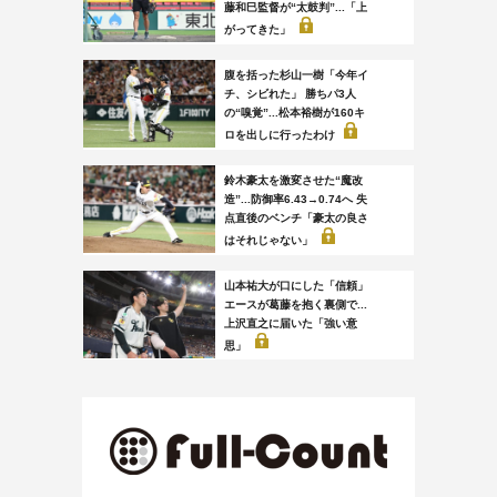
藤和巳監督が“太鼓判”...「上
がってきた」
腹を括った杉山一樹「今年イ
チ、シビれた」 勝ちパ3人
の“嗅覚”...松本裕樹が160キ
ロを出しに行ったわけ
鈴木豪太を激変させた“魔改
造”...防御率6.43→0.74へ 失
点直後のベンチ「豪太の良さ
はそれじゃない」
山本祐大が口にした「信頼」
エースが葛藤を抱く裏側で...
上沢直之に届いた「強い意
思」