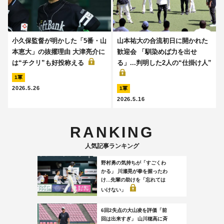
小久保監督が明かした「5番・山
山本祐大の合流初日に開かれた
本恵大」の抜擢理由 大津亮介に
歓迎会 「馴染めば力を出せ
は“チクリ”も好投称える
る」...判明した2人の“仕掛け人”
1軍
2026.5.26
1軍
2026.5.16
RANKING
人気記事ランキング
野村勇の気持ちが「すごくわ
かる」 川瀬晃が拳を握ったわ
け...先輩の助けを「忘れては
いけない」
6回2失点の大山凌を評価「前
回は出来すぎ」 山川穂高に斉