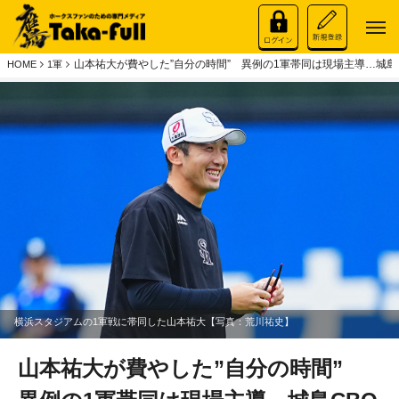
山本祐大が費やした”自分の時間” 異例の1軍帯同は現場主導…城島
HOME
1軍
横浜スタジアムの1軍戦に帯同した山本祐大【写真：荒川祐史】
山本祐大が費やした”自分の時間”