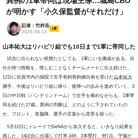
異例の1軍帯同は現場主導…城島CBO
が明かす「小久保監督がそれだけ」
記者：竹村岳
1軍
2026.06.13
山本祐大はリハビリ組でも10日まで1軍に帯同した
試合に出られない状態だとしても、1軍にいる価値がある。自
分が持つ情報を、惜しむことなくチームメートに伝え続けた。
12日に佐賀市内の病院で左手有鉤骨鉤摘出術を受けた
山本祐大
捕手。今後はリハビリ組に移り、復帰への歩みを進めていく。3
日の中日戦（バンテリンドーム）で左手を痛めながらも、1軍帯
同を続けた27歳。異例の判断は、どのように下されていたの
か。フロント、首脳陣、選手の言葉から背景を探った。
5月12日にトレードでDeNAから加入すると、いきなり結果を
残した。14試合に出場して打率.349、2本塁打、9打点。守備だ