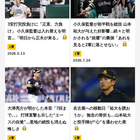
3安打完投負けに「正直、力負
小久保監督が前半戦を総括 山本
け」 小久保監督は入れ替えを明
祐大が与えた好影響...続々と明
言...「明日から正木が来る」
かされる“抜擢”の裏側「あれを
見ると2軍に落とせない」
1軍
2026.5.13
1軍
2026.7.26
大津亮介が明かした本音「7回ま
名古屋への移動日「祐大を誘お
で...」 打球直撃も示した“エー
うか」 無念の骨折も...山本祐大
スの自覚”...意地の続投も消えぬ
と投手陣が“心”を通わせた夜
悔しさ
1軍
1軍