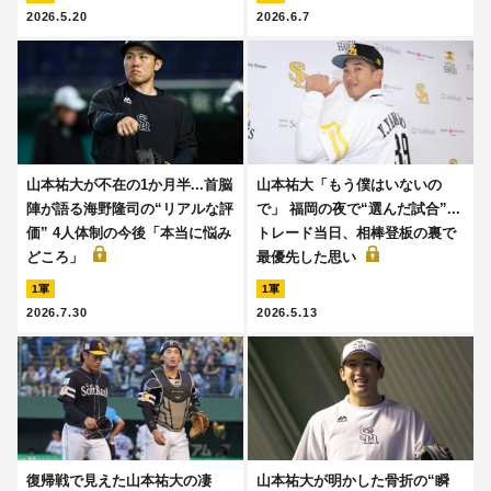
2026.5.20
2026.6.7
山本祐大が不在の1か月半...首脳
山本祐大「もう僕はいないの
陣が語る海野隆司の“リアルな評
で」 福岡の夜で“選んだ試合”...
価” 4人体制の今後「本当に悩み
トレード当日、相棒登板の裏で
どころ」
最優先した思い
1軍
1軍
2026.7.30
2026.5.13
復帰戦で見えた山本祐大の凄
山本祐大が明かした骨折の“瞬