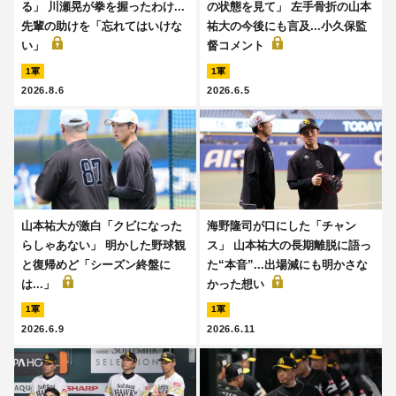
る」 川瀬晃が拳を握ったわけ...
の状態を見て」 左手骨折の山本
先輩の助けを「忘れてはいけな
祐大の今後にも言及...小久保監
い」
督コメント
1軍
1軍
2026.8.6
2026.6.5
山本祐大が激白「クビになった
海野隆司が口にした「チャン
らしゃあない」 明かした野球観
ス」 山本祐大の長期離脱に語っ
と復帰めど「シーズン終盤に
た“本音”...出場減にも明かさな
は...」
かった想い
1軍
1軍
2026.6.9
2026.6.11