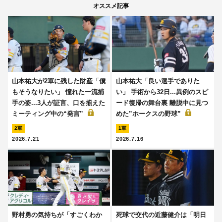
オススメ記事
山本祐大が2軍に残した財産「僕
山本祐大「良い選手でありた
もそうなりたい」 憧れた一流捕
い」 手術から32日...異例のスピ
手の姿...3人が証言、口を揃えた
ード復帰の舞台裏 離脱中に見つ
ミーティング中の“発言”
めた”ホークスの野球”
2軍
1軍
2026.7.21
2026.7.16
野村勇の気持ちが「すごくわか
死球で交代の近藤健介は「明日