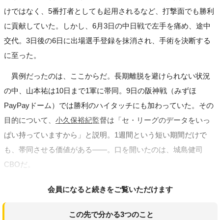
けではなく、5番打者としても起用されるなど、打撃面でも勝利
に貢献していた。しかし、6月3日の中日戦で左手を痛め、途中
交代。3日後の6日に出場選手登録を抹消され、手術を決断する
に至った。
異例だったのは、ここからだ。長期離脱を避けられない状況
の中、山本祐は10日まで1軍に帯同。9日の阪神戦（みずほ
PayPayドーム）では勝利のハイタッチにも加わっていた。その
目的について、
小久保裕紀
監督は「セ・リーグのデータをいっ
ぱい持っていますから」と説明。1週間という短い期間だけで
も、帯同させる価値がある――。口を開いたのは、城島健司
CBOだ。
会員になると続きをご覧いただけます
この先で分かる3つのこと