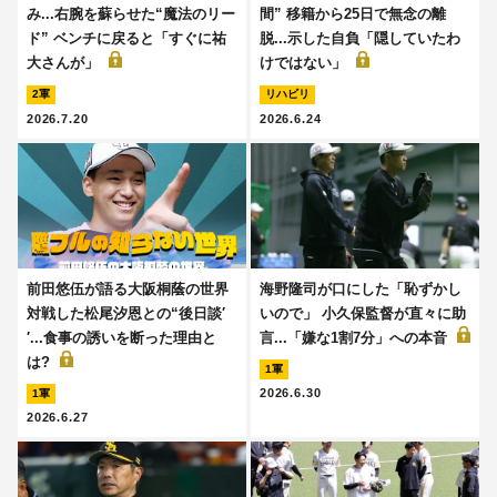
み...右腕を蘇らせた“魔法のリー
間” 移籍から25日で無念の離
ド” ベンチに戻ると「すぐに祐
脱...示した自負「隠していたわ
大さんが」
けではない」
2軍
リハビリ
2026.7.20
2026.6.24
前田悠伍が語る大阪桐蔭の世界
海野隆司が口にした「恥ずかし
対戦した松尾汐恩との“後日談′
いので」 小久保監督が直々に助
′...食事の誘いを断った理由と
言...「嫌な1割7分」への本音
は?
1軍
2026.6.30
1軍
2026.6.27