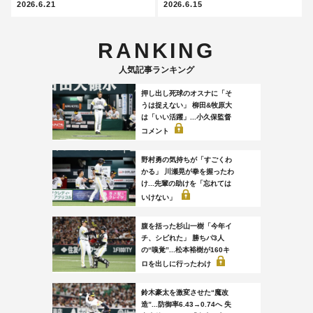
2026.6.21
2026.6.15
RANKING
人気記事ランキング
押し出し死球のオスナに「そ
うは捉えない」 柳田&牧原大
は「いい活躍」...小久保監督
コメント
野村勇の気持ちが「すごくわ
かる」 川瀬晃が拳を握ったわ
け...先輩の助けを「忘れては
いけない」
腹を括った杉山一樹「今年イ
チ、シビれた」 勝ちパ3人
の“嗅覚”...松本裕樹が160キ
ロを出しに行ったわけ
鈴木豪太を激変させた“魔改
造”...防御率6.43→0.74へ 失