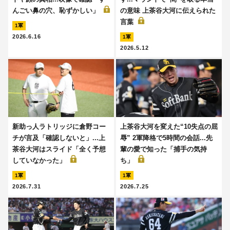
んごい鼻の穴、恥ずかしい」
の意味 上茶谷大河に伝えられた
言葉
1軍
2026.6.16
1軍
2026.5.12
新助っ人ラトリッジに倉野コー
上茶谷大河を変えた“10失点の屈
チが言及「確認しないと」...上
辱” 2軍降格で5時間の会話...先
茶谷大河はスライド「全く予想
輩の愛で知った「捕手の気持
していなかった」
ち」
1軍
1軍
2026.7.31
2026.7.25