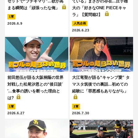
セットで“ブチギマリ”...欲が高
ている」まさかの存在...庄子雄
まる瞬間は「頑張ったな俺」
大の「好きなONE PIECEキャ
ラ」【質問箱2】
1軍
2026.6.9
人気企画
2026.6.23
前田悠伍が語る大阪桐蔭の世界
大江竜聖が語る“キャンプ愛” タ
対戦した松尾汐恩との“後日談′
マスタ筑後での裏話...初めての
′...食事の誘いを断った理由と
経験に「罪悪感もありながら」
は?
1軍
2軍
2026.6.27
2026.7.30