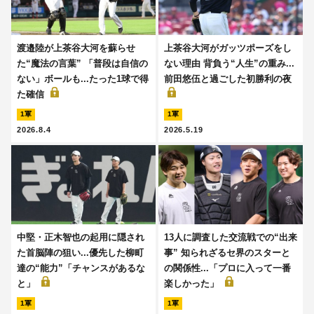
渡邉陸が上茶谷大河を蘇らせ
上茶谷大河がガッツポーズをし
た“魔法の言葉” 「普段は自信の
ない理由 背負う“人生”の重み...
ない」ボールも...たった1球で得
前田悠伍と過ごした初勝利の夜
た確信
1軍
1軍
2026.8.4
2026.5.19
中堅・正木智也の起用に隠され
13人に調査した交流戦での“出来
た首脳陣の狙い...優先した柳町
事” 知られざるセ界のスターと
達の“能力”「チャンスがあるな
の関係性...「プロに入って一番
と」
楽しかった」
1軍
1軍