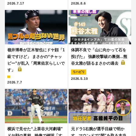
2026.7.17
2026.8.6
嶺井博希が正木智也にドヤ顔「1
体調不良で「山に向かって石を
級ですけど」 まさかの“チャッ
投げた」 強豪校撃破の裏側...熊
ピー”が乱入「周東佑京らしいで
谷太雅が語るまさかの過去
す」
リハビリ
2026.5.10
2026.7.7
横浜で見せた“上茶谷大河劇場”
元ドラ1右腕が選手目線で明か
ドヤ顔の真相...映像で確認「す
す...マウンドで“間”を取る本当