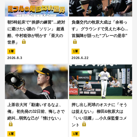
朝5時起床で“挨拶の練習”...絶対
負傷交代の牧原大成は「余裕っ
に避けたい謎の「ソリン」 超過
す」 グラウンドで見えた本心...
酷、中村稔弥が明かす「亜大の
首脳陣が語った“プレーの是非”
世界」
1軍
1軍
2026.8.3
2026.6.22
上茶谷大河「勘違いするなよ、
押し出し死球のオスナに「そう
俺」 初先発の32日前、悔しさで
は捉えない」 柳田&牧原大は
絶叫...弱気な己が「情けない」
「いい活躍」...小久保監督コメ
ント
1軍
1軍