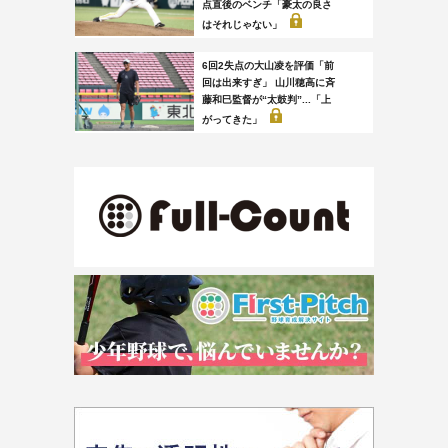
点直後のベンチ「豪太の良さ
はそれじゃない」
6回2失点の大山凌を評価「前
回は出来すぎ」 山川穂高に斉
藤和巳監督が“太鼓判”...「上
がってきた」