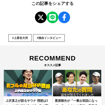
この記事をシェアする
#上茶谷大河
#独自インタビュー
RECOMMEND
オススメ記事
上沢直之が語るサウナ 理想は3
栗原陵矢が「一番お世話になっ