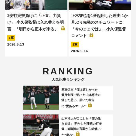
3安打完投負けに「正直、力負
正木智也を1番起用した理由 1か
け」 小久保監督は入れ替えを明
月ぶり先発のスチュワートに
言...「明日から正木が来る」
「今のままでは」...小久保監督
コメント
1軍
2026.5.13
1軍
2026.5.16
RANKING
人気記事ランキング
周東佑京「僕は嬉しかった」
満身創痍で戦った山本恵大に
溢した思い...届いた報告
に”愛あるエール”
山本祐大が口にした「僕の生
きる道」 明かした理想の打者
像...首脳陣の言葉から紐解い
た“凄み”