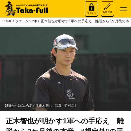
正木智也が明かす1軍への手応え 離脱から2か月後の本
HOME
ファーム
2軍
15日から1軍に合流する正木智也【写真：竹村岳】
正木智也が明かす1軍への手応え 離