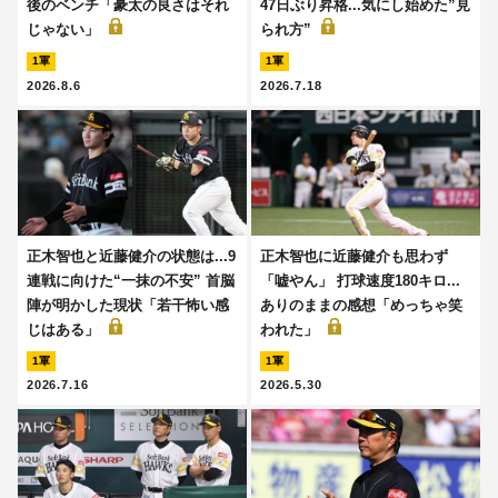
後のベンチ「豪太の良さはそれ
47日ぶり昇格...気にし始めた”見
じゃない」
られ方”
1軍
1軍
2026.8.6
2026.7.18
正木智也と近藤健介の状態は...9
正木智也に近藤健介も思わず
連戦に向けた“一抹の不安” 首脳
「嘘やん」 打球速度180キロ...
陣が明かした現状「若干怖い感
ありのままの感想「めっちゃ笑
じはある」
われた」
1軍
1軍
2026.7.16
2026.5.30