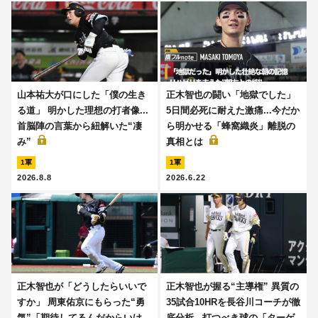
山本祐大が口にした「僕の生き
正木智也の闘い「地獄でした」
る道」 明かした理想の打者像...
5日間必死に耐えた激痛...今だか
首脳陣の言葉から紐解いた“凄
ら明かせる「蜂窩織炎」離脱の
み”
真相とは
1軍
1軍
2026.8.8
2026.6.22
正木智也が「どうしたらいいで
正木智也が握る“主導権” 異質の
すか」 周東佑京にもらった“勇
35試合10HRを長谷川コーチが徹
気”「期待してるんだからいけ
底分析...打つべき球の「ターゲ