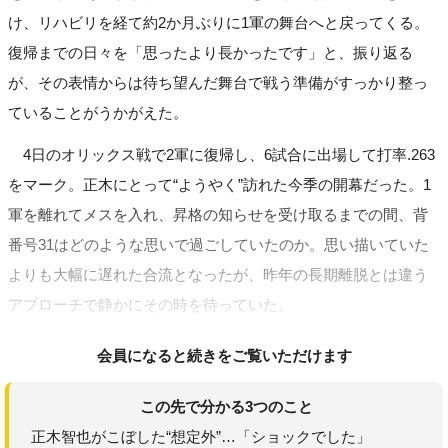
け、リハビリを経て約2か月ぶりに1軍の舞台へと戻ってくる。
復帰までの日々を「思ったより長かったです」と、振り返る
が、その表情からは待ち望んだ舞台で戦う準備がすっかり整っ
ていることがうかがえた。
4日のオリックス戦で2軍に復帰し、6試合に出場して打率.263
をマーク。正木にとって“ようやく”訪れた今季の開幕だった。1
軍を離れてメスを入れ、昇格の知らせを受け取るまでの間、背
番号31はどのような思いで過ごしていたのか。思い描いていた
よりも大幅に遅れた合流となったが、昨年の長期離脱とは違う
アプローチで静かにその時を待っていた。
会員になると続きをご覧いただけます
この先で分かる3つのこと
正木智也がこぼした“想定外”…「ショックでした」