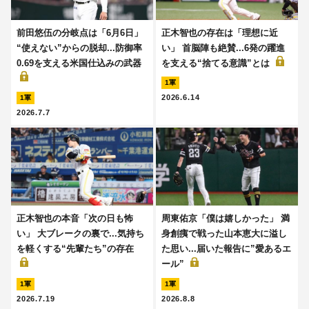
前田悠伍の分岐点は「6月6日」
正木智也の存在は「理想に近
“使えない”からの脱却...防御率
い」 首脳陣も絶賛...6発の躍進
0.69を支える米国仕込みの武器
を支える“捨てる意識”とは
1軍
2026.6.14
1軍
2026.7.7
正木智也の本音「次の日も怖
周東佑京「僕は嬉しかった」 満
い」 大ブレークの裏で...気持ち
身創痍で戦った山本恵大に溢し
を軽くする“先輩たち”の存在
た思い...届いた報告に”愛あるエ
ール”
1軍
1軍
2026.7.19
2026.8.8