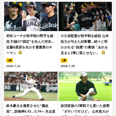
村松コーチが前半戦の野手を総
小久保監督が前半戦を総括 山本
括 打線の“固定”を生んだ存在...
祐大が与えた好影響...続々と明
近藤&栗原を生かす最重要のキ
かされる“抜擢”の裏側「あれを
ーマン
見ると2軍に落とせない」
1軍
1軍
2026.7.31
2026.7.26
鈴木豪太を激変させた“魔改
抹消直後の3軍戦でも貫いた姿勢
造”...防御率6.43→0.74へ 失点直
「ダサいですけど」 山本恵大が