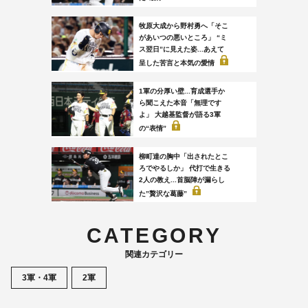
牧原大成から野村勇へ「そこ
があいつの悪いところ」 “ミ
ス翌日”に見えた姿...あえて
呈した苦言と本気の愛情
1軍の分厚い壁...育成選手か
ら聞こえた本音「無理です
よ」 大越基監督が語る3軍
の“表情”
柳町達の胸中「出されたとこ
ろでやるしか」 代打で生きる
2人の教え...首脳陣が漏らし
た”贅沢な葛藤”
CATEGORY
関連カテゴリー
3軍・4軍
2軍