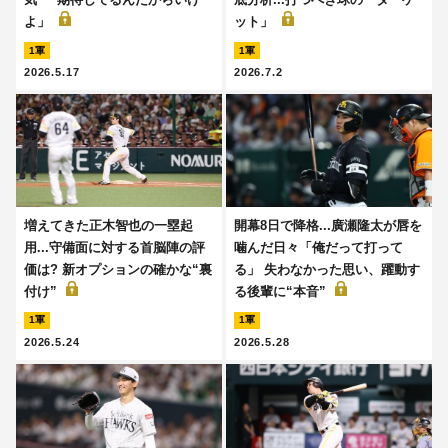
よ」
ット」
1軍
1軍
2026.5.17
2026.7.2
増えてきた正木智也の一塁起
開幕8日で降格...廣瀬隆太が唇を
用...守備面に対する首脳陣の評
噛んだ日々「俺だって打って
価は? 新オプションの確かな“裏
る」 失わなかった思い、躍動す
付け”
る後輩に“本音”
1軍
1軍
2026.5.24
2026.5.28