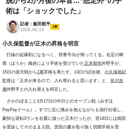
脱から2か月後の本音…“想定外”の手
術は「ショックでした」
記者：飯田航平
2軍
2026.05.14
小久保監督が正木の昇格を明言
打線の起爆剤になるべく、背番号31が帰ってくる。右足の蜂
窩（ほうか）織炎により手術を受けていた
正木智也
外野手が、
15日の楽天戦から
1軍
昇格を果たす。13日の試合後、
小久保裕紀
監督は「正木が来るので。入れ替わると思います」と、
笹川吉
康
外野手との入れ替えを明言した。
さかのぼること3月17日の中日とのオープン戦（みずほ
PayPayドーム）。すでに足に痛みを抱えながらも強行出場し、
豪快な逆転3ランを右翼に放った正木だったが、翌18日には病院
を受診してそのまま入院。患部の膿を取り除く切開手術を受