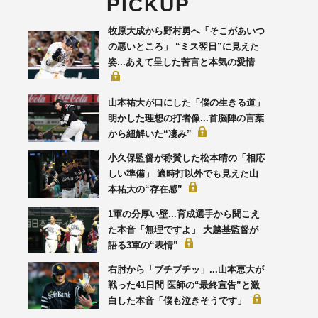
PICKUP
牧原大成から野村勇へ「そこがあいつ
の悪いところ」 “ミス翌日”に見えた
姿...あえて呈した苦言と本気の愛情
山本祐大が口にした「僕の生きる道」
明かした理想の打者像...首脳陣の言葉
から紐解いた“凄み”
小久保監督が称賛した松本晴の「相応
しい準備」 適時打以外でも見えた山
本祐大の“存在感”
1軍の分厚い壁...育成選手から聞こえ
た本音「無理ですよ」 大越基監督が
語る3軍の“表情”
右肘から「ブチブチッ」...山本恵大が
戦った41日間 医師の“最終宣告”と激
白した本音「僕も泣きそうです」