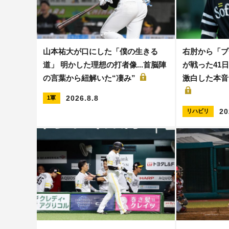
山本祐大が口にした「僕の生きる
右肘から「ブ
道」 明かした理想の打者像...首脳陣
が戦った41日
の言葉から紐解いた“凄み”
激白した本音
2026.8.8
1軍
20
リハビリ