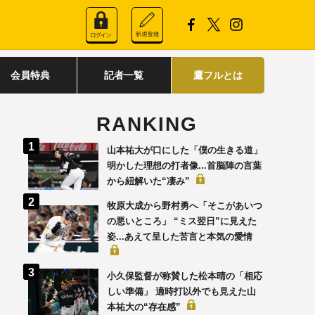
会員特典
記者一覧
鷹フルとは
RANKING
山本祐大が口にした「僕の生きる道」
明かした理想の打者像...首脳陣の言葉
から紐解いた“凄み”
牧原大成から野村勇へ「そこがあいつ
の悪いところ」 “ミス翌日”に見えた
姿...あえて呈した苦言と本気の愛情
小久保監督が称賛した松本晴の「相応
しい準備」 適時打以外でも見えた山
本祐大の“存在感”