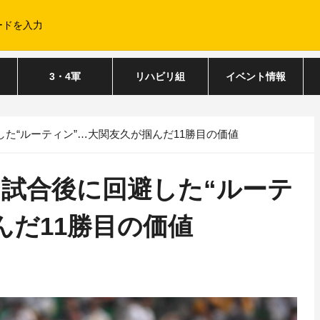
3・4軍
リハビリ組
イベント情報
た“ルーティン”…大関友久が掴んだ11勝目の価値
試合後に回避した“ルーテ
んだ11勝目の価値