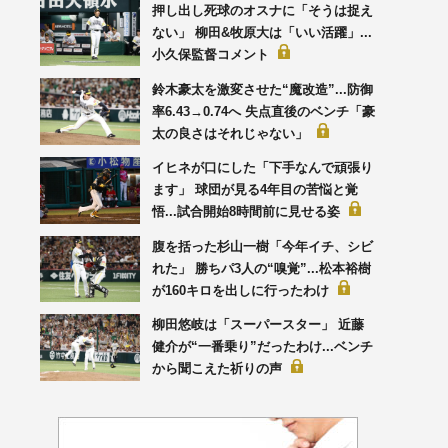
押し出し死球のオスナに「そうは捉え
ない」 柳田&牧原大は「いい活躍」...
小久保監督コメント
鈴木豪太を激変させた“魔改造”...防御
率6.43→0.74へ 失点直後のベンチ「豪
太の良さはそれじゃない」
イヒネが口にした「下手なんで頑張り
ます」 球団が見る4年目の苦悩と覚
悟...試合開始8時間前に見せる姿
腹を括った杉山一樹「今年イチ、シビ
れた」 勝ちパ3人の“嗅覚”...松本裕樹
が160キロを出しに行ったわけ
柳田悠岐は「スーパースター」 近藤
健介が“一番乗り”だったわけ...ベンチ
から聞こえた祈りの声