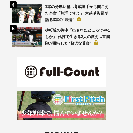
1軍の分厚い壁...育成選手から聞こえ
た本音「無理ですよ」 大越基監督が
語る3軍の“表情”
柳町達の胸中「出されたところでやる
しか」 代打で生きる2人の教え...首脳
陣が漏らした”贅沢な葛藤”