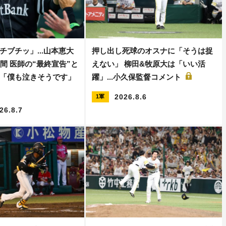
チブチッ」...山本恵大
押し出し死球のオスナに「そうは捉
間 医師の“最終宣告”と
えない」 柳田&牧原大は「いい活
「僕も泣きそうです」
躍」...小久保監督コメント
2026.8.6
1軍
26.8.7