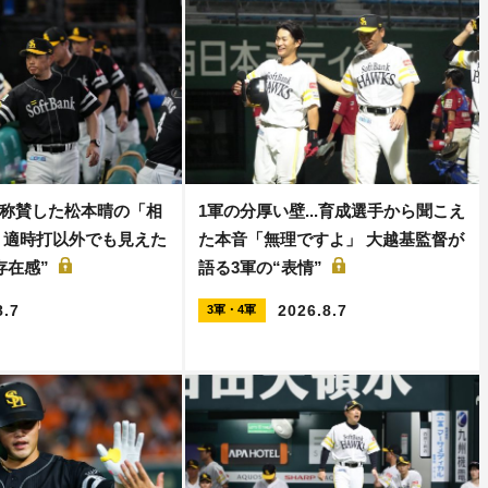
称賛した松本晴の「相
1軍の分厚い壁...育成選手から聞こえ
 適時打以外でも見えた
た本音「無理ですよ」 大越基監督が
存在感”
語る3軍の“表情”
8.7
2026.8.7
3軍・4軍