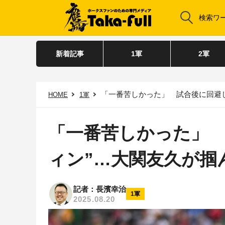
新着記事
1軍
2軍
「一番苦しかった」 試合後に回避し
HOME
1軍
「一番苦しかった」 
ィン”…大関友久が掴
記者：長濱幸治
1軍
2025.08.20