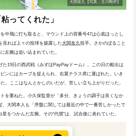
大関友久【写真：古川剛伊】
「粘ってくれた」
を中飛に打ち取ると、マウンド上の背番号47は心底ほっとし
を見れば上々の投球を披露した
大関友久
投手。さかのぼること
況に左腕は追い込まれていた。
19日の西武戦（みずほPayPayドーム）。この日の船出は
ネビンにはカーブを捉えられ、右翼テラス席に運ばれた。いき
いた。ここはなんとかしのいだが、苦しい立ち上がりだった。
トを重ねた。小久保監督が「多分、きょうの調子は良くなか
ば、大関本人も「序盤に関しては最近の中で一番苦しかったで
星をつかんだ左腕。その“代償”は、試合後に表れていた。