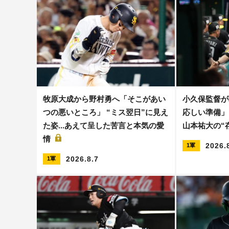
牧原大成から野村勇へ「そこがあい
小久保監督が
つの悪いところ」 “ミス翌日”に見え
応しい準備」
た姿...あえて呈した苦言と本気の愛
山本祐大の“
情
2026.
1軍
2026.8.7
1軍