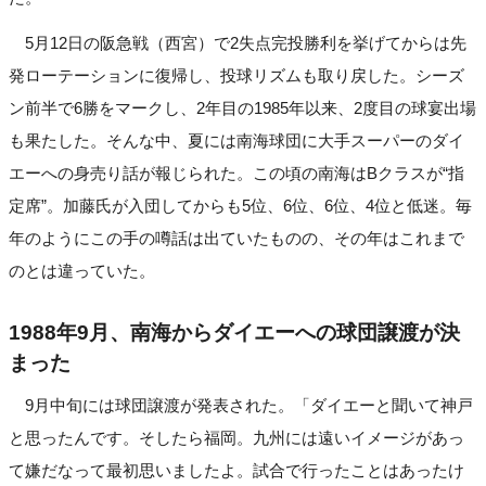
5月12日の阪急戦（西宮）で2失点完投勝利を挙げてからは先
発ローテーションに復帰し、投球リズムも取り戻した。シーズ
ン前半で6勝をマークし、2年目の1985年以来、2度目の球宴出場
も果たした。そんな中、夏には南海球団に大手スーパーのダイ
エーへの身売り話が報じられた。この頃の南海はBクラスが“指
定席”。加藤氏が入団してからも5位、6位、6位、4位と低迷。毎
年のようにこの手の噂話は出ていたものの、その年はこれまで
のとは違っていた。
1988年9月、南海からダイエーへの球団譲渡が決
まった
9月中旬には球団譲渡が発表された。「ダイエーと聞いて神戸
と思ったんです。そしたら福岡。九州には遠いイメージがあっ
て嫌だなって最初思いましたよ。試合で行ったことはあったけ