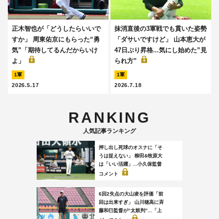
正木智也が「どうしたらいいで
抹消直後の3軍戦でも貫いた姿勢
すか」 周東佑京にもらった“勇
「ダサいですけど」 山本恵大が
気”「期待してるんだからいけ
47日ぶり昇格...気にし始めた”見
よ」
られ方”
1軍
1軍
2026.5.17
2026.7.18
RANKING
人気記事ランキング
押し出し死球のオスナに「そ
うは捉えない」 柳田&牧原大
は「いい活躍」...小久保監督
コメント
6回2失点の大山凌を評価「前
回は出来すぎ」 山川穂高に斉
藤和巳監督が“太鼓判”...「上