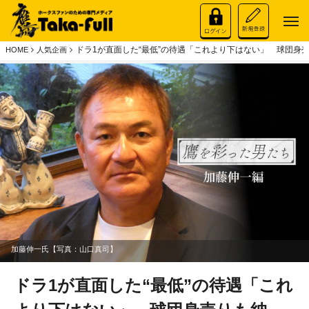
ドラ1が直面した“最低”の待遇「これより下はない」 球団身
HOME
人気企画
加藤伸一氏【写真：山口真司】
ドラ1が直面した“最低”の待遇「これ