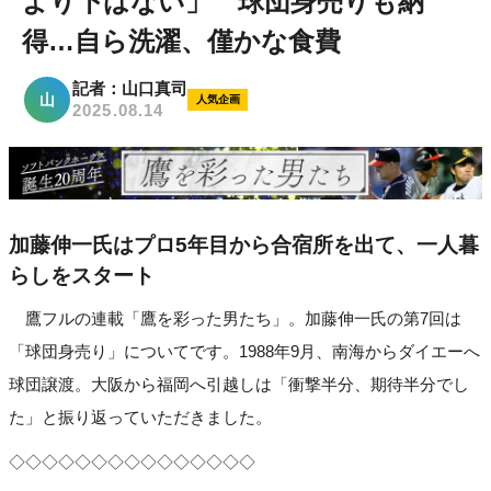
より下はない」 球団身売りも納
得…自ら洗濯、僅かな食費
記者：山口真司
山
人気企画
2025.08.14
加藤伸一氏はプロ5年目から合宿所を出て、一人暮
らしをスタート
鷹フルの連載「鷹を彩った男たち」。加藤伸一氏の第7回は
「球団身売り」についてです。1988年9月、南海からダイエーへ
球団譲渡。大阪から福岡へ引越しは「衝撃半分、期待半分でし
た」と振り返っていただきました。
◇◇◇◇◇◇◇◇◇◇◇◇◇◇◇