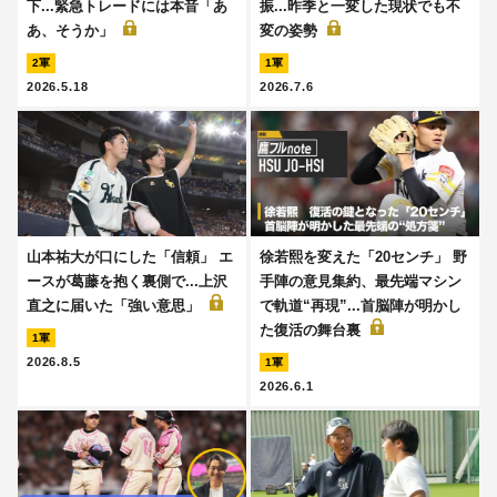
下...緊急トレードには本音「あ
振...昨季と一変した現状でも不
あ、そうか」
変の姿勢
2軍
1軍
2026.5.18
2026.7.6
山本祐大が口にした「信頼」 エ
徐若熙を変えた「20センチ」 野
ースが葛藤を抱く裏側で...上沢
手陣の意見集約、最先端マシン
直之に届いた「強い意思」
で軌道“再現”...首脳陣が明かし
た復活の舞台裏
1軍
2026.8.5
1軍
2026.6.1