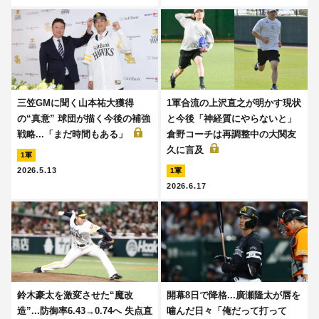
三笠GMに聞く山本祐大獲得
1軍合流の上沢直之が明かす現状
の“真意” 球団が描く今後の補強
と今後「神経質にやらないと」
戦略...「まだ時間もある」
倉野コーチは再調整中の大関友
久に言及
1軍
2026.5.13
1軍
2026.6.17
鈴木豪太を激変させた“魔改
開幕8日で降格...廣瀬隆太が唇を
造”...防御率6.43→0.74へ 失点直
噛んだ日々「俺だって打って