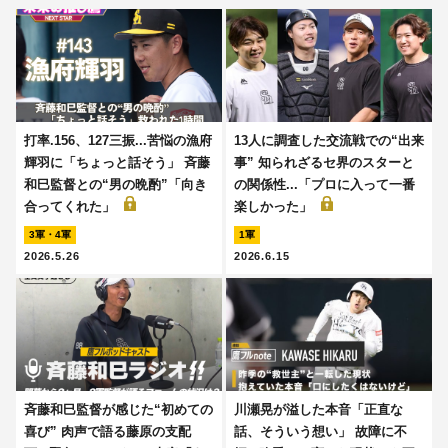
打率.156、127三振...苦悩の漁府
13人に調査した交流戦での“出来
輝羽に「ちょっと話そう」 斉藤
事” 知られざるセ界のスターと
和巳監督との“男の晩酌”「向き
の関係性...「プロに入って一番
合ってくれた」
楽しかった」
3軍・4軍
1軍
2026.5.26
2026.6.15
斉藤和巳監督が感じた“初めての
川瀬晃が溢した本音「正直な
喜び” 肉声で語る藤原の支配
話、そういう想い」 故障に不