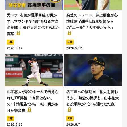
元ドラ1右腕が選手目線で明か
突然のトレード...井上朋也が心
す...マウンドで“間”を取る本当
境吐露 斉藤和巳2軍監督から
の意味 上茶谷大河に伝えられた
の”エール”「大丈夫だから」
言葉
1軍
2軍
2026.5.12
2026.5.12
山本恵大が駅のホームで伝えら
名古屋への移動日「祐大を誘お
れた1軍昇格 「今回はない」
うか」 無念の骨折も...山本祐大
の“非情通告”から一転...明かさ
と投手陣が“心”を通わせた夜
れた舞台裏
1軍
1軍
2026.5.13
2026.6.7