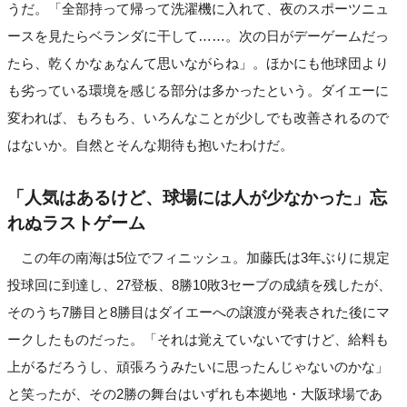
うだ。「全部持って帰って洗濯機に入れて、夜のスポーツニュ
ースを見たらベランダに干して……。次の日がデーゲームだっ
たら、乾くかなぁなんて思いながらね」。ほかにも他球団より
も劣っている環境を感じる部分は多かったという。ダイエーに
変われば、もろもろ、いろんなことが少しでも改善されるので
はないか。自然とそんな期待も抱いたわけだ。
「人気はあるけど、球場には人が少なかった」忘
れぬラストゲーム
この年の南海は5位でフィニッシュ。加藤氏は3年ぶりに規定
投球回に到達し、27登板、8勝10敗3セーブの成績を残したが、
そのうち7勝目と8勝目はダイエーへの譲渡が発表された後にマ
ークしたものだった。「それは覚えていないですけど、給料も
上がるだろうし、頑張ろうみたいに思ったんじゃないのかな」
と笑ったが、その2勝の舞台はいずれも本拠地・大阪球場であ