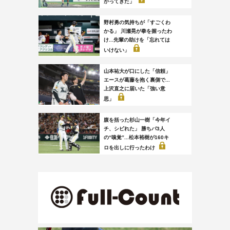
がってきた」
野村勇の気持ちが「すごくわ
かる」 川瀬晃が拳を握ったわ
け...先輩の助けを「忘れては
いけない」
山本祐大が口にした「信頼」
エースが葛藤を抱く裏側で...
上沢直之に届いた「強い意
思」
腹を括った杉山一樹「今年イ
チ、シビれた」 勝ちパ3人
の“嗅覚”...松本裕樹が160キ
ロを出しに行ったわけ