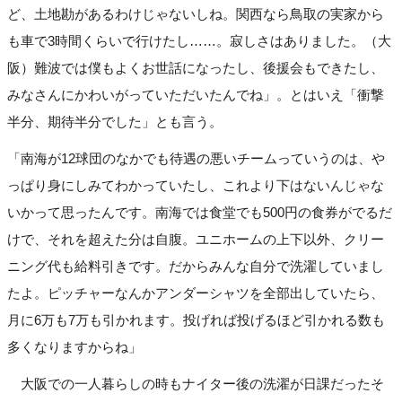
ど、土地勘があるわけじゃないしね。関西なら鳥取の実家から
も車で3時間くらいで行けたし……。寂しさはありました。（大
阪）難波では僕もよくお世話になったし、後援会もできたし、
みなさんにかわいがっていただいたんでね」。とはいえ「衝撃
半分、期待半分でした」とも言う。
「南海が12球団のなかでも待遇の悪いチームっていうのは、や
っぱり身にしみてわかっていたし、これより下はないんじゃな
いかって思ったんです。南海では食堂でも500円の食券がでるだ
けで、それを超えた分は自腹。ユニホームの上下以外、クリー
ニング代も給料引きです。だからみんな自分で洗濯していまし
たよ。ピッチャーなんかアンダーシャツを全部出していたら、
月に6万も7万も引かれます。投げれば投げるほど引かれる数も
多くなりますからね」
大阪での一人暮らしの時もナイター後の洗濯が日課だったそ