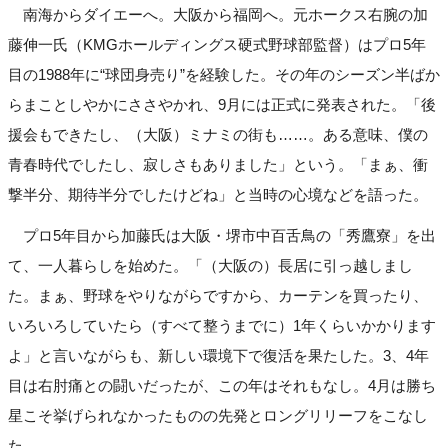
南海からダイエーへ。大阪から福岡へ。元ホークス右腕の加
藤伸一氏（KMGホールディングス硬式野球部監督）はプロ5年
目の1988年に“球団身売り”を経験した。その年のシーズン半ばか
らまことしやかにささやかれ、9月には正式に発表された。「後
援会もできたし、（大阪）ミナミの街も……。ある意味、僕の
青春時代でしたし、寂しさもありました」という。「まぁ、衝
撃半分、期待半分でしたけどね」と当時の心境などを語った。
プロ5年目から加藤氏は大阪・堺市中百舌鳥の「秀鷹寮」を出
て、一人暮らしを始めた。「（大阪の）長居に引っ越しまし
た。まぁ、野球をやりながらですから、カーテンを買ったり、
いろいろしていたら（すべて整うまでに）1年くらいかかります
よ」と言いながらも、新しい環境下で復活を果たした。3、4年
目は右肘痛との闘いだったが、この年はそれもなし。4月は勝ち
星こそ挙げられなかったものの先発とロングリリーフをこなし
た。