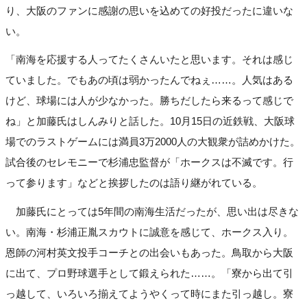
り、大阪のファンに感謝の思いを込めての好投だったに違いな
い。
「南海を応援する人ってたくさんいたと思います。それは感じ
ていました。でもあの頃は弱かったんでねぇ……。人気はある
けど、球場には人が少なかった。勝ちだしたら来るって感じで
ね」と加藤氏はしんみりと話した。10月15日の近鉄戦、大阪球
場でのラストゲームには満員3万2000人の大観衆が詰めかけた。
試合後のセレモニーで杉浦忠監督が「ホークスは不滅です。行
って参ります」などと挨拶したのは語り継がれている。
加藤氏にとっては5年間の南海生活だったが、思い出は尽きな
い。南海・杉浦正胤スカウトに誠意を感じて、ホークス入り。
恩師の河村英文投手コーチとの出会いもあった。鳥取から大阪
に出て、プロ野球選手として鍛えられた……。「寮から出て引
っ越して、いろいろ揃えてようやくって時にまた引っ越し。寮