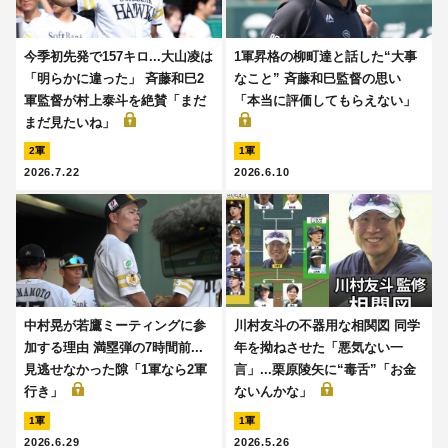
今季初先発で157キロ...大山凌は
1軍昇格の柳町達と話した“大事
「明らかに違った」 斉藤和巳2
なこと” 斉藤和巳監督の思い
軍監督が村上泰斗を絶賛「まだ
「本当に評価してもらえない」
まだ見たいね」
2軍
1軍
2026.7.22
2026.6.10
中村晃が若鷹ミーティングに参
川村友斗の不器用な相関図 同学
加する理由 満塁弾の7時間前...
年を拗ねさせた「悪気ない一
見逃せなかった隙「1軍なら2軍
言」...栗原陵矢に“毒舌”「お金
行き」
ないんかな」
1軍
1軍
2026.6.29
2026.5.26