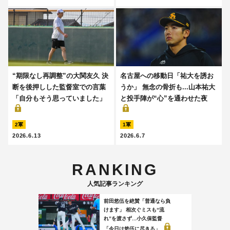
“期限なし再調整”の大関友久 決
名古屋への移動日「祐大を誘お
断を後押しした監督室での言葉
うか」 無念の骨折も...山本祐大
「自分もそう思っていました」
と投手陣が“心”を通わせた夜
2軍
1軍
2026.6.13
2026.6.7
RANKING
人気記事ランキング
前田悠伍を絶賛「普通なら負
けます」 相次ぐミスも“流
れ”を渡さず...小久保監督
「今日は悠伍に尽きる」