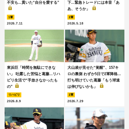
不安も...貫いた“自分を愛する”
下...緊急トレードには本音「あ
あ、そうか」
1軍
2軍
2026.7.11
2026.5.18
東浜巨「時間を無駄にできな
大山凌が見せた“覚醒”、157キ
い」 吐露した苦悩と葛藤...リハ
ロの裏側 わずか5日で2軍降格...
ビリ生活で“手放さなかったも
打ち明けていた葛藤「もう球速
の”
は伸びないかも」
リハビリ
2軍
2026.8.9
2026.7.29