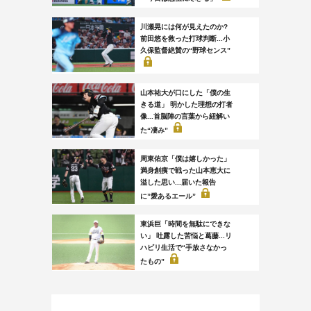
川瀬晃には何が見えたのか?
前田悠を救った打球判断...小
久保監督絶賛の“野球センス”
山本祐大が口にした「僕の生
きる道」 明かした理想の打者
像...首脳陣の言葉から紐解い
た“凄み”
周東佑京「僕は嬉しかった」
満身創痍で戦った山本恵大に
溢した思い...届いた報告
に”愛あるエール”
東浜巨「時間を無駄にできな
い」 吐露した苦悩と葛藤...リ
ハビリ生活で“手放さなかっ
たもの”