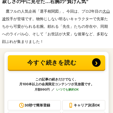
寂しさの中に見せた…右腕の“負けん気”
鷹フルの人気企画「選手相関図」。今回は、プロ2年目の
大山
凌
投手が登場です。物怖じしない明るいキャラクターで先輩た
ちから可愛がられる右腕。頼れる「先生」たちの存在や、同期
へのライバル心、そして「お世話が大変」な後輩など、多彩な
顔ぶれが集まりました！