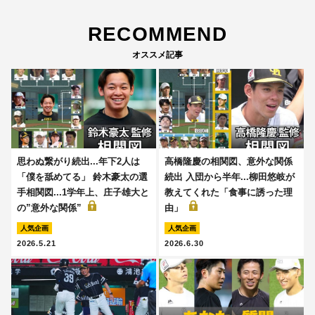
RECOMMEND
オススメ記事
思わぬ繋がり続出...年下2人は
高橋隆慶の相関図、意外な関係
「僕を舐めてる」 鈴木豪太の選
続出 入団から半年...柳田悠岐が
手相関図...1学年上、庄子雄大と
教えてくれた「食事に誘った理
の”意外な関係”
由」
人気企画
人気企画
2026.5.21
2026.6.30