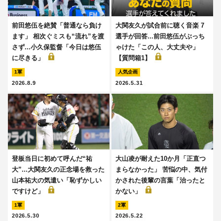
前田悠伍を絶賛「普通なら負け
大関友久が試合前に聴く音楽 7
ます」 相次ぐミスも“流れ”を渡
選手が回答...前田悠伍がぶっち
さず...小久保監督「今日は悠伍
ゃけた「この人、大丈夫や」
に尽きる」
【質問箱1】
1軍
人気企画
2026.8.9
2026.5.31
登板当日に初めて呼んだ“祐
大山凌が耐えた10か月「正直つ
大”...大関友久の正念場を救った
まらなかった」 苦悩の中、気付
山本祐大の気遣い「恥ずかしい
かされた後輩の言葉「治ったと
ですけど」
かない」
1軍
2軍
2026.5.30
2026.5.22