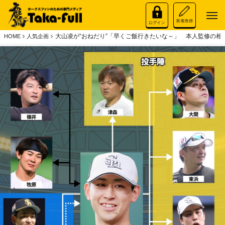
大山凌が“おねだり”「早くご飯行きたいな～」 本人監修の相関
HOME
人気企画