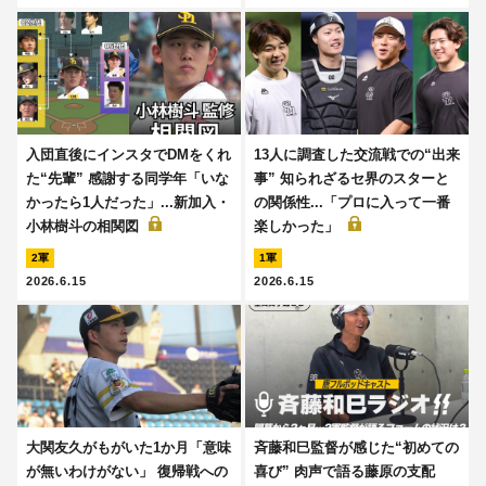
入団直後にインスタでDMをくれ
13人に調査した交流戦での“出来
た“先輩” 感謝する同学年「いな
事” 知られざるセ界のスターと
かったら1人だった」...新加入・
の関係性...「プロに入って一番
小林樹斗の相関図
楽しかった」
2軍
1軍
2026.6.15
2026.6.15
大関友久がもがいた1か月「意味
斉藤和巳監督が感じた“初めての
が無いわけがない」 復帰戦への
喜び” 肉声で語る藤原の支配