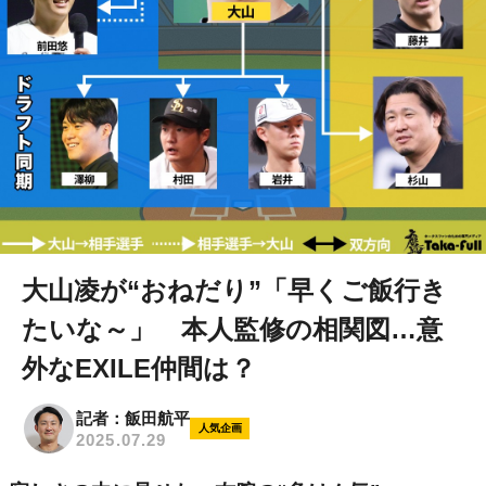
大山凌が“おねだり”「早くご飯行き
たいな～」 本人監修の相関図…意
外なEXILE仲間は？
記者：飯田航平
人気企画
2025.07.29