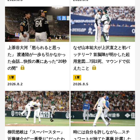
上茶谷大河「怒られると思っ
なぜ山本祐大が上沢直之と初バ
た」 渡邉陸が一歩も引かなかっ
ッテリー? 首脳陣が明かした起
た会話...快投の裏にあった“20秒
用意図...7回2死、マウンドで伝
の間”
えたこと
1軍
1軍
2026.8.2
2026.8.5
柳田悠岐は「スーパースター」
時には自分を許しながら...スチ
近藤健介が“一番乗り”だったわ
ュワートが捨てた葛藤 吐露した