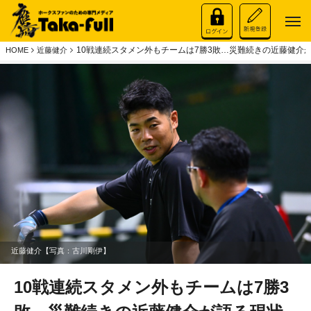
10戦連続スタメン外もチームは7勝3敗…災難続きの近藤健介
HOME
近藤健介
近藤健介【写真：古川剛伊】
10戦連続スタメン外もチームは7勝3