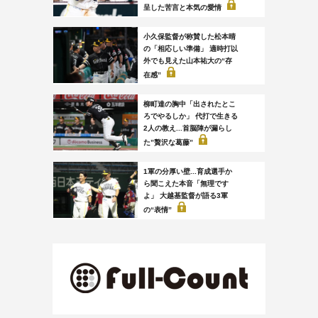
呈した苦言と本気の愛情
小久保監督が称賛した松本晴
の「相応しい準備」 適時打以
外でも見えた山本祐大の“存
在感”
柳町達の胸中「出されたとこ
ろでやるしか」 代打で生きる
2人の教え...首脳陣が漏らし
た”贅沢な葛藤”
1軍の分厚い壁...育成選手か
ら聞こえた本音「無理です
よ」 大越基監督が語る3軍
の“表情”