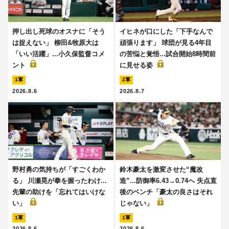
押し出し死球のオスナに「そう
イヒネが口にした「下手なんで
は捉えない」 柳田&牧原大は
頑張ります」 球団が見る4年目
「いい活躍」...小久保監督コメ
の苦悩と覚悟...試合開始8時間前
ント
に見せる姿
1軍
2軍
2026.8.6
2026.8.7
野村勇の気持ちが「すごくわか
鈴木豪太を激変させた“魔改
る」 川瀬晃が拳を握ったわけ...
造”...防御率6.43→0.74へ 失点直
先輩の助けを「忘れてはいけな
後のベンチ「豪太の良さはそれ
い」
じゃない」
1軍
1軍
2026.8.6
2026.8.6