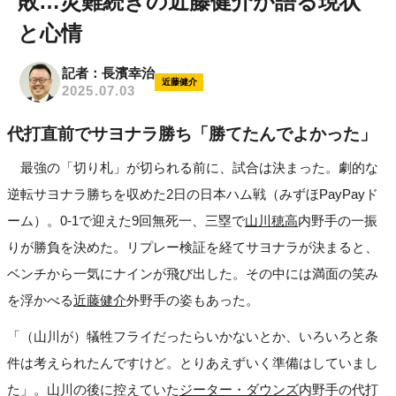
敗…災難続きの近藤健介が語る現状
と心情
記者：長濱幸治
近藤健介
2025.07.03
代打直前でサヨナラ勝ち「勝てたんでよかった」
最強の「切り札」が切られる前に、試合は決まった。劇的な
逆転サヨナラ勝ちを収めた2日の日本ハム戦（みずほPayPayド
ーム）。0-1で迎えた9回無死一、三塁で
山川穂高
内野手の一振
りが勝負を決めた。リプレー検証を経てサヨナラが決まると、
ベンチから一気にナインが飛び出した。その中には満面の笑み
を浮かべる
近藤健介
外野手の姿もあった。
「（山川が）犠牲フライだったらいかないとか、いろいろと条
件は考えられたんですけど。とりあえずいく準備はしていまし
た」。山川の後に控えていた
ジーター・ダウンズ
内野手の代打