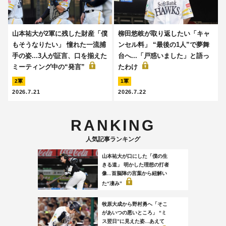
山本祐大が2軍に残した財産「僕
柳田悠岐が取り返したい「キャ
もそうなりたい」 憧れた一流捕
ンセル料」 “最後の1人”で夢舞
手の姿...3人が証言、口を揃えた
台へ...「戸惑いました」と語っ
ミーティング中の“発言”
たわけ
2軍
1軍
2026.7.21
2026.7.22
RANKING
人気記事ランキング
山本祐大が口にした「僕の生
きる道」 明かした理想の打者
像...首脳陣の言葉から紐解い
た“凄み”
牧原大成から野村勇へ「そこ
があいつの悪いところ」 “ミ
ス翌日”に見えた姿...あえて