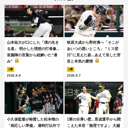
山本祐大が口にした「僕の生き
牧原大成から野村勇へ「そこが
る道」 明かした理想の打者像...
あいつの悪いところ」 “ミス翌
首脳陣の言葉から紐解いた“凄
日”に見えた姿...あえて呈した苦
み”
言と本気の愛情
1軍
1軍
2026.8.8
2026.8.7
小久保監督が称賛した松本晴の
1軍の分厚い壁...育成選手から聞
「相応しい準備」 適時打以外で
こえた本音「無理ですよ」 大越