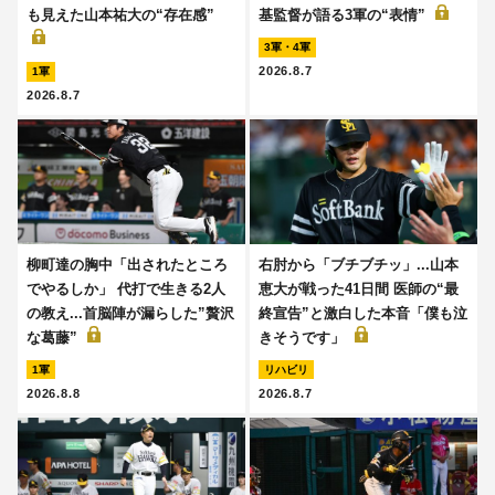
も見えた山本祐大の“存在感”
基監督が語る3軍の“表情”
3軍・4軍
2026.8.7
1軍
2026.8.7
柳町達の胸中「出されたところ
右肘から「ブチブチッ」...山本
でやるしか」 代打で生きる2人
恵大が戦った41日間 医師の“最
の教え...首脳陣が漏らした”贅沢
終宣告”と激白した本音「僕も泣
な葛藤”
きそうです」
1軍
リハビリ
2026.8.8
2026.8.7