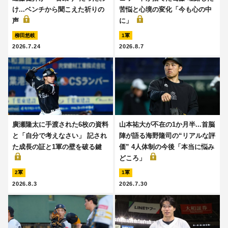
け...ベンチから聞こえた祈りの
苦悩と心境の変化「今も心の中
声
に」
柳田悠岐
1軍
2026.7.24
2026.8.7
廣瀬隆太に手渡された6枚の資料
山本祐大が不在の1か月半...首脳
と「自分で考えなさい」 記され
陣が語る海野隆司の“リアルな評
た成長の証と1軍の壁を破る鍵
価” 4人体制の今後「本当に悩み
どころ」
2軍
1軍
2026.8.3
2026.7.30