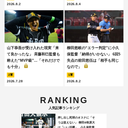
2026.8.2
2026.8.4
山下恭吾が受け入れた現実「来
柳田悠岐の“エラー判定”に小久
て良かったな」 斉藤和巳監督も
保監督「納得がいかない」 6回5
称えた“MVP級”...「それだけで
失点の前田悠伍は「相手も同じ
も十分」
なので」
2軍
1軍
2026.7.28
2026.8.2
RANKING
人気記事ランキング
押し出し死球のオスナに「そ
うは捉えない」 柳田&牧原大
は「いい活躍」...小久保監督