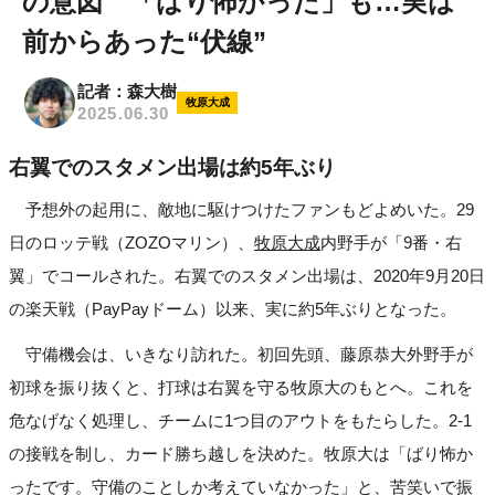
の意図 「ばり怖かった」も…実は
前からあった“伏線”
記者：森大樹
牧原大成
2025.06.30
右翼でのスタメン出場は約5年ぶり
予想外の起用に、敵地に駆けつけたファンもどよめいた。29
日のロッテ戦（ZOZOマリン）、
牧原大成
内野手が「9番・右
翼」でコールされた。右翼でのスタメン出場は、2020年9月20日
の楽天戦（PayPayドーム）以来、実に約5年ぶりとなった。
守備機会は、いきなり訪れた。初回先頭、藤原恭大外野手が
初球を振り抜くと、打球は右翼を守る牧原大のもとへ。これを
危なげなく処理し、チームに1つ目のアウトをもたらした。2-1
の接戦を制し、カード勝ち越しを決めた。牧原大は「ばり怖か
ったです。守備のことしか考えていなかった」と、苦笑いで振