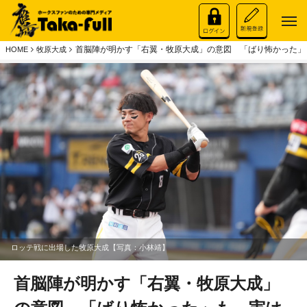
首脳陣が明かす「右翼・牧原大成」の意図 「ばり怖かった」も
HOME
牧原大成
ロッテ戦に出場した牧原大成【写真：小林靖】
首脳陣が明かす「右翼・牧原大成」