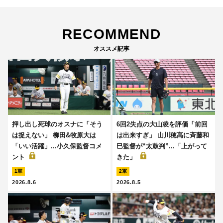
RECOMMEND
オススメ記事
押し出し死球のオスナに「そう
6回2失点の大山凌を評価「前回
は捉えない」 柳田&牧原大は
は出来すぎ」 山川穂高に斉藤和
「いい活躍」...小久保監督コメ
巳監督が“太鼓判”...「上がって
ント
きた」
1軍
2軍
2026.8.6
2026.8.5