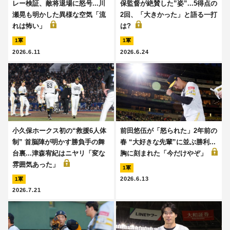
レー検証、敵将退場に怒号...川
保監督が絶賛した”姿”...5得点の
瀬晃も明かした異様な空気「流
2回、「大きかった」と語る一打
れは怖い」
は?
1軍
1軍
2026.6.11
2026.6.24
小久保ホークス初の“救援6人体
前田悠伍が「怒られた」2年前の
制” 首脳陣が明かす勝負手の舞
春 “大好きな先輩”に並ぶ勝利...
台裏...津森宥紀はニヤリ「変な
胸に刻まれた「今だけやぞ」
雰囲気あった」
1軍
2026.6.13
1軍
2026.7.21