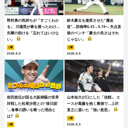
野村勇の気持ちが「すごくわか
鈴木豪太を激変させた“魔改
る」 川瀬晃が拳を握ったわけ...
造”...防御率6.43→0.74へ 失点直
先輩の助けを「忘れてはいけな
後のベンチ「豪太の良さはそれ
い」
じゃない」
1軍
1軍
2026.8.6
2026.8.6
前田悠伍が語る大阪桐蔭の世界
山本祐大が口にした「信頼」 エ
対戦した松尾汐恩との“後日談′
ースが葛藤を抱く裏側で...上沢
′...食事の誘いを断った理由と
直之に届いた「強い意思」
は?
1軍
2026.8.5
1軍