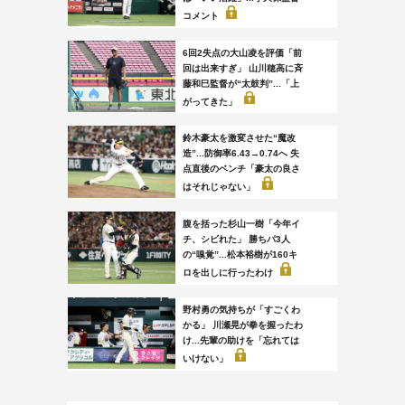
コメント
6回2失点の大山凌を評価「前
回は出来すぎ」 山川穂高に斉
藤和巳監督が“太鼓判”...「上
がってきた」
鈴木豪太を激変させた“魔改
造”...防御率6.43→0.74へ 失
点直後のベンチ「豪太の良さ
はそれじゃない」
腹を括った杉山一樹「今年イ
チ、シビれた」 勝ちパ3人
の“嗅覚”...松本裕樹が160キ
ロを出しに行ったわけ
野村勇の気持ちが「すごくわ
かる」 川瀬晃が拳を握ったわ
け...先輩の助けを「忘れては
いけない」