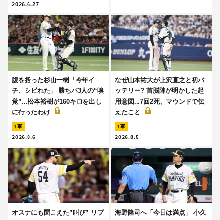
2026.6.27
腹を括った杉山一樹「今年イ
なぜ山本祐大が上沢直之と初バ
チ、シビれた」 勝ちパ3人の“嗅
ッテリー? 首脳陣が明かした起
覚”...松本裕樹が160キロを出し
用意図...7回2死、マウンドで伝
に行ったわけ
えたこと
1軍
1軍
2026.8.6
2026.8.5
オスナにも聞こえた”叫び” リプ
海野隆司へ「今日は満点」 小久