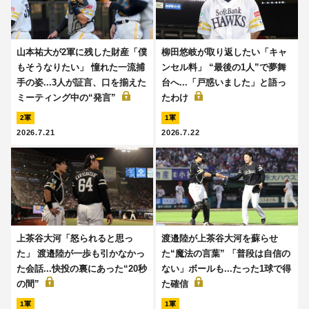
山本祐大が2軍に残した財産「僕
柳田悠岐が取り返したい「キャ
もそうなりたい」 憧れた一流捕
ンセル料」 “最後の1人”で夢舞
手の姿...3人が証言、口を揃えた
台へ...「戸惑いました」と語っ
ミーティング中の“発言”
たわけ
2軍
1軍
2026.7.21
2026.7.22
上茶谷大河「怒られると思っ
渡邉陸が上茶谷大河を蘇らせ
た」 渡邉陸が一歩も引かなかっ
た“魔法の言葉” 「普段は自信の
た会話...快投の裏にあった“20秒
ない」ボールも...たった1球で得
の間”
た確信
1軍
1軍