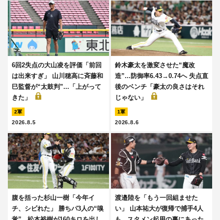
6回2失点の大山凌を評価「前回
鈴木豪太を激変させた“魔改
は出来すぎ」 山川穂高に斉藤和
造”...防御率6.43→0.74へ 失点直
巳監督が“太鼓判”...「上がって
後のベンチ「豪太の良さはそれ
きた」
じゃない」
2軍
1軍
2026.8.5
2026.8.6
腹を括った杉山一樹「今年イ
渡邉陸を「もう一回組ませた
チ、シビれた」 勝ちパ3人の“嗅
い」 山本祐大が復帰で捕手4人
覚”...松本裕樹が160キロを出し
も...スタメン起用の裏にあった