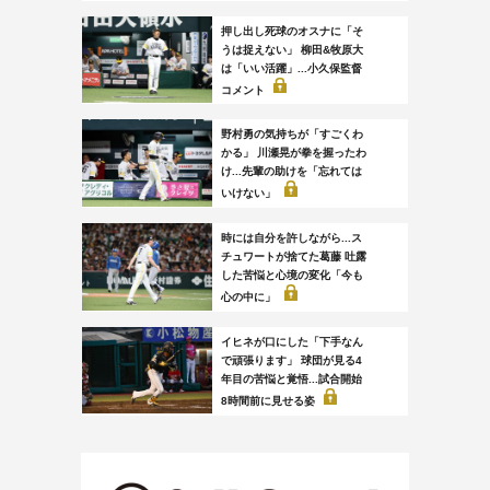
押し出し死球のオスナに「そ
うは捉えない」 柳田&牧原大
は「いい活躍」...小久保監督
コメント
野村勇の気持ちが「すごくわ
かる」 川瀬晃が拳を握ったわ
け...先輩の助けを「忘れては
いけない」
時には自分を許しながら...ス
チュワートが捨てた葛藤 吐露
した苦悩と心境の変化「今も
心の中に」
イヒネが口にした「下手なん
で頑張ります」 球団が見る4
年目の苦悩と覚悟...試合開始
8時間前に見せる姿