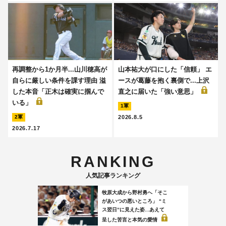
再調整から1か月半...山川穂高が
山本祐大が口にした「信頼」 エ
自らに厳しい条件を課す理由 溢
ースが葛藤を抱く裏側で...上沢
した本音「正木は確実に掴んで
直之に届いた「強い意思」
いる」
1軍
2026.8.5
2軍
2026.7.17
RANKING
人気記事ランキング
牧原大成から野村勇へ「そこ
があいつの悪いところ」 “ミ
ス翌日”に見えた姿...あえて
呈した苦言と本気の愛情