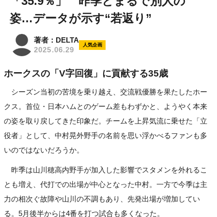
「35.9％」 昨季とまるで別人の
姿…データが示す“若返り”
著者：DELTA
人気企画
2025.06.29
ホークスの「V字回復」に貢献する35歳
シーズン当初の苦境を乗り越え、交流戦優勝を果たしたホー
クス。首位・日本ハムとのゲーム差もわずかと、ようやく本来
の姿を取り戻してきた印象だ。チームを上昇気流に乗せた「立
役者」として、中村晃外野手の名前を思い浮かべるファンも多
いのではないだろうか。
昨季は山川穂高内野手が加入した影響でスタメンを外れるこ
とも増え、代打での出場が中心となった中村。一方で今季は主
力の相次ぐ故障や山川の不調もあり、先発出場が増加してい
る。5月後半からは4番を打つ試合も多くなった。