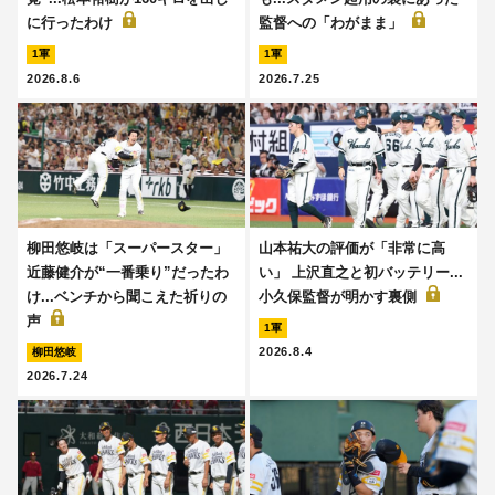
に行ったわけ
監督への「わがまま」
1軍
1軍
2026.8.6
2026.7.25
柳田悠岐は「スーパースター」
山本祐大の評価が「非常に高
近藤健介が“一番乗り”だったわ
い」 上沢直之と初バッテリー...
け...ベンチから聞こえた祈りの
小久保監督が明かす裏側
声
1軍
2026.8.4
柳田悠岐
2026.7.24