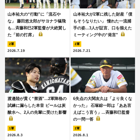
山本祐大の“行動”に「流石や
山本祐大が2軍に残した財産「僕
な」 藤田悠太郎がサヨナラ犠飛
もそうなりたい」 憧れた一流捕
も...斉藤和巳2軍監督が大絶賛し
手の姿...3人が証言、口を揃えた
た「前の打席」
ミーティング中の“発言”
2軍
2軍
2026.7.19
2026.7.21
渡邉陸が貫く“禁酒”...2軍降格の
6失点の大関友久は「より良くな
試練に漏らした本音 ビールは炭
かった」 石塚綜一郎は「ああ言
酸水へ、2人の先輩に受けた影響
えばこう言う」...斉藤和巳監督
の一問一答
1軍
2軍
2026.8.3
2026.8.1