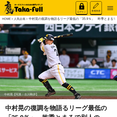
中村晃の復調を物語るリーグ最低の「35.9％」 昨季とまるで
HOME
人気企画
中村晃【写真：古川剛伊】
中村晃の復調を物語るリーグ最低の