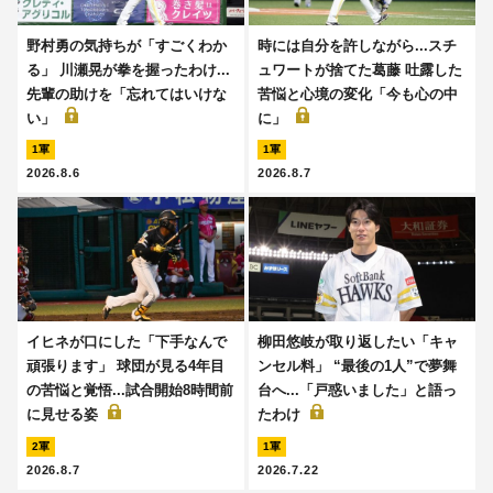
野村勇の気持ちが「すごくわか
時には自分を許しながら...スチ
る」 川瀬晃が拳を握ったわけ...
ュワートが捨てた葛藤 吐露した
先輩の助けを「忘れてはいけな
苦悩と心境の変化「今も心の中
い」
に」
1軍
1軍
2026.8.6
2026.8.7
イヒネが口にした「下手なんで
柳田悠岐が取り返したい「キャ
頑張ります」 球団が見る4年目
ンセル料」 “最後の1人”で夢舞
の苦悩と覚悟...試合開始8時間前
台へ...「戸惑いました」と語っ
に見せる姿
たわけ
2軍
1軍
2026.8.7
2026.7.22