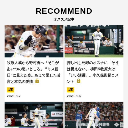
RECOMMEND
オススメ記事
牧原大成から野村勇へ「そこが
押し出し死球のオスナに「そう
あいつの悪いところ」 “ミス翌
は捉えない」 柳田&牧原大は
日”に見えた姿...あえて呈した苦
「いい活躍」...小久保監督コメ
言と本気の愛情
ント
1軍
1軍
2026.8.7
2026.8.6