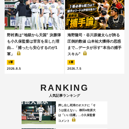
野村勇は“地獄から天国” 決勝弾
海野隆司・谷川原健太らが誇る
も小久保監督は苦言を呈した理
圧倒的数値 山本祐大獲得の思惑
由...「捕ったら安心するのが1
まで...データが示す“本当の捕手
軍」
スキル”
1軍
1軍
2026.8.5
2026.7.5
RANKING
人気記事ランキング
押し出し死球のオスナに「そ
うは捉えない」 柳田&牧原大
は「いい活躍」...小久保監督
コメント