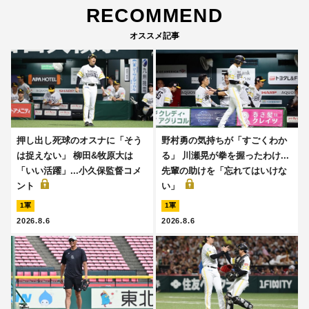
RECOMMEND
オススメ記事
押し出し死球のオスナに「そう
野村勇の気持ちが「すごくわか
は捉えない」 柳田&牧原大は
る」 川瀬晃が拳を握ったわけ...
「いい活躍」...小久保監督コメ
先輩の助けを「忘れてはいけな
ント
い」
1軍
1軍
2026.8.6
2026.8.6