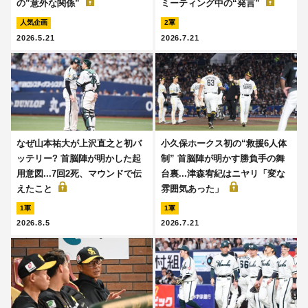
の”意外な関係”
ミーティング中の“発言”
人気企画
2軍
2026.5.21
2026.7.21
なぜ山本祐大が上沢直之と初バ
小久保ホークス初の“救援6人体
ッテリー? 首脳陣が明かした起
制” 首脳陣が明かす勝負手の舞
用意図...7回2死、マウンドで伝
台裏...津森宥紀はニヤリ「変な
えたこと
雰囲気あった」
1軍
1軍
2026.8.5
2026.7.21