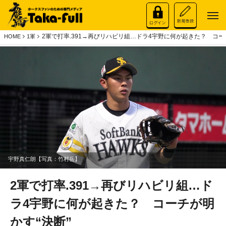
2軍で打率.391→再びリハビリ組…ドラ4宇野に何が起きた？ コー
HOME
1軍
宇野真仁朗【写真：竹村岳】
2軍で打率.391→再びリハビリ組…ド
ラ4宇野に何が起きた？ コーチが明
かす“決断”