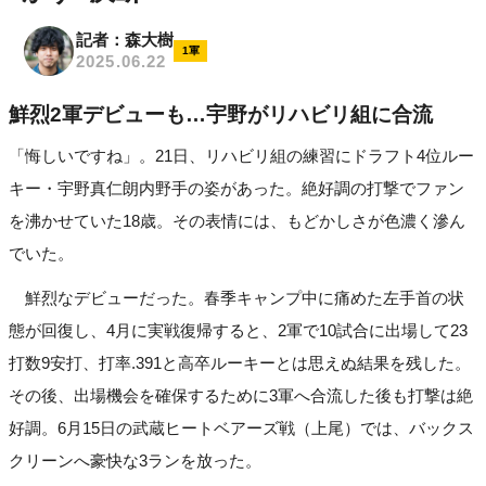
記者：森大樹
1軍
2025.06.22
鮮烈2軍デビューも…宇野がリハビリ組に合流
「悔しいですね」。21日、リハビリ組の練習にドラフト4位ルー
キー・宇野真仁朗内野手の姿があった。絶好調の打撃でファン
を沸かせていた18歳。その表情には、もどかしさが色濃く滲ん
でいた。
鮮烈なデビューだった。春季キャンプ中に痛めた左手首の状
態が回復し、4月に実戦復帰すると、2軍で10試合に出場して23
打数9安打、打率.391と高卒ルーキーとは思えぬ結果を残した。
その後、出場機会を確保するために3軍へ合流した後も打撃は絶
好調。6月15日の武蔵ヒートベアーズ戦（上尾）では、バックス
クリーンへ豪快な3ランを放った。