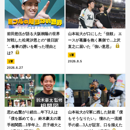
前田悠伍が語る大阪桐蔭の世界
山本祐大が口にした「信頼」 エ
対戦した松尾汐恩との“後日談′
ースが葛藤を抱く裏側で...上沢
′...食事の誘いを断った理由と
直之に届いた「強い意思」
は?
1軍
2026.8.5
1軍
2026.6.27
思わぬ繋がり続出...年下2人は
山本祐大が2軍に残した財産「僕
「僕を舐めてる」 鈴木豪太の選
もそうなりたい」 憧れた一流捕
手相関図...1学年上、庄子雄大と
手の姿...3人が証言、口を揃えた