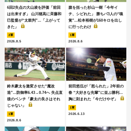
6回2失点の大山凌を評価「前回
腹を括った杉山一樹「今年イ
は出来すぎ」 山川穂高に斉藤和
チ、シビれた」 勝ちパ3人の“嗅
巳監督が“太鼓判”...「上がって
覚”...松本裕樹が160キロを出し
きた」
に行ったわけ
2軍
1軍
2026.8.5
2026.8.6
鈴木豪太を激変させた“魔改
前田悠伍が「怒られた」2年前の
造”...防御率6.43→0.74へ 失点直
春 “大好きな先輩”に並ぶ勝利...
後のベンチ「豪太の良さはそれ
胸に刻まれた「今だけやぞ」
じゃない」
1軍
2026.6.13
1軍
2026.8.6