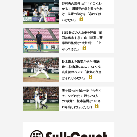
野村勇の気持ちが「すごくわ
かる」 川瀬晃が拳を握ったわ
け...先輩の助けを「忘れては
いけない」
6回2失点の大山凌を評価「前
回は出来すぎ」 山川穂高に斉
藤和巳監督が“太鼓判”...「上
がってきた」
鈴木豪太を激変させた“魔改
造”...防御率6.43→0.74へ 失
点直後のベンチ「豪太の良さ
はそれじゃない」
腹を括った杉山一樹「今年イ
チ、シビれた」 勝ちパ3人
の“嗅覚”...松本裕樹が160キ
ロを出しに行ったわけ