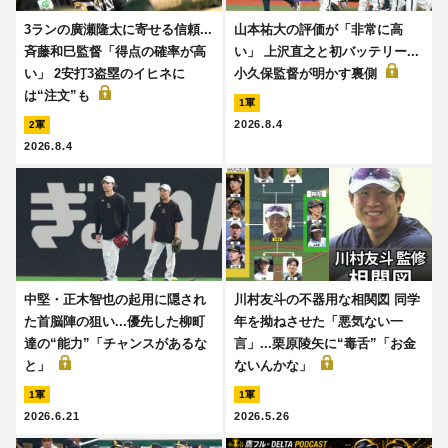
3ランの廣瀬隆太に寄せる信頼...
山本祐大の評価が「非常に高
斉藤和巳監督「得点の確率が高
い」 上沢直之と初バッテリー...
い」 2安打3盗塁のイヒネに
小久保監督が明かす裏側
は“注文”も
1軍
2026.8.4
2軍
2026.8.4
中堅・正木智也の起用に隠され
川村友斗の不器用な相関図 同学
た首脳陣の狙い...優先した柳町
年を拗ねさせた「悪気ない一
達の“能力”「チャンスがあるな
言」...栗原陵矢に“毒舌”「お金
と」
ないんかな」
1軍
1軍
2026.6.21
2026.5.26