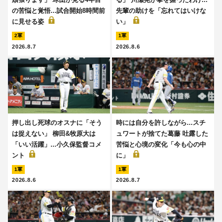
の苦悩と覚悟...試合開始8時間前
先輩の助けを「忘れてはいけな
に見せる姿
い」
2軍
1軍
2026.8.7
2026.8.6
押し出し死球のオスナに「そう
時には自分を許しながら...スチ
は捉えない」 柳田&牧原大は
ュワートが捨てた葛藤 吐露した
「いい活躍」...小久保監督コメ
苦悩と心境の変化「今も心の中
ント
に」
1軍
1軍
2026.8.6
2026.8.7