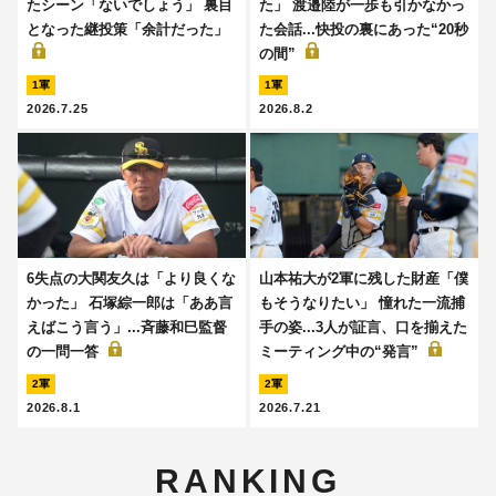
たシーン「ないでしょう」 裏目
た」 渡邉陸が一歩も引かなかっ
となった継投策「余計だった」
た会話...快投の裏にあった“20秒
の間”
1軍
1軍
2026.7.25
2026.8.2
6失点の大関友久は「より良くな
山本祐大が2軍に残した財産「僕
かった」 石塚綜一郎は「ああ言
もそうなりたい」 憧れた一流捕
えばこう言う」...斉藤和巳監督
手の姿...3人が証言、口を揃えた
の一問一答
ミーティング中の“発言”
2軍
2軍
2026.8.1
2026.7.21
RANKING