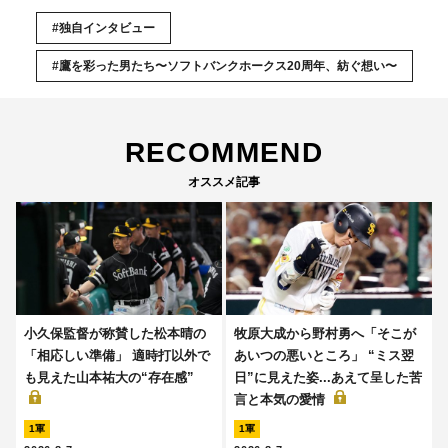
#独自インタビュー
#鷹を彩った男たち〜ソフトバンクホークス20周年、紡ぐ想い〜
RECOMMEND
オススメ記事
小久保監督が称賛した松本晴の
牧原大成から野村勇へ「そこが
「相応しい準備」 適時打以外で
あいつの悪いところ」 “ミス翌
も見えた山本祐大の“存在感”
日”に見えた姿...あえて呈した苦
言と本気の愛情
1軍
1軍