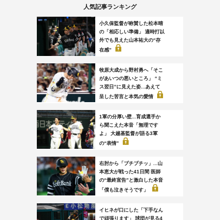
人気記事ランキング
小久保監督が称賛した松本晴
の「相応しい準備」 適時打以
外でも見えた山本祐大の“存
在感”
牧原大成から野村勇へ「そこ
があいつの悪いところ」 “ミ
ス翌日”に見えた姿...あえて
呈した苦言と本気の愛情
1軍の分厚い壁...育成選手か
ら聞こえた本音「無理です
よ」 大越基監督が語る3軍
の“表情”
右肘から「ブチブチッ」...山
本恵大が戦った41日間 医師
の“最終宣告”と激白した本音
「僕も泣きそうです」
イヒネが口にした「下手なん
で頑張ります」 球団が見る4