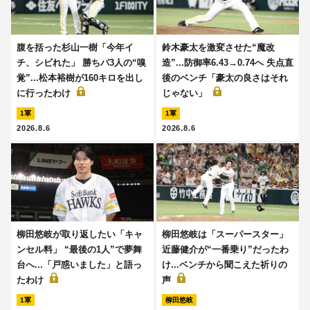
腹を括った杉山一樹「今年イ
鈴木豪太を激変させた“魔改
チ、シビれた」 勝ちパ3人の“嗅
造”...防御率6.43→0.74へ 失点直
覚”...松本裕樹が160キロを出し
後のベンチ「豪太の良さはそれ
に行ったわけ
じゃない」
1軍
1軍
2026.8.6
2026.8.6
柳田悠岐が取り返したい「キャ
柳田悠岐は「スーパースター」
ンセル料」 “最後の1人”で夢舞
近藤健介が“一番乗り”だったわ
台へ...「戸惑いました」と語っ
け...ベンチから聞こえた祈りの
たわけ
声
1軍
柳田悠岐