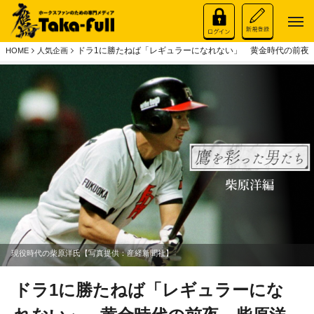
ドラ1に勝たねば「レギュラーになれない」 黄金時代の前夜
HOME
人気企画
現役時代の柴原洋氏【写真提供：産経新聞社】
ドラ1に勝たねば「レギュラーにな