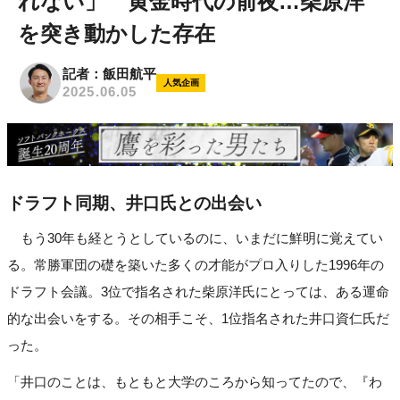
れない」 黄金時代の前夜…柴原洋
を突き動かした存在
記者：飯田航平
人気企画
2025.06.05
ドラフト同期、井口氏との出会い
もう30年も経とうとしているのに、いまだに鮮明に覚えてい
る。常勝軍団の礎を築いた多くの才能がプロ入りした1996年の
ドラフト会議。3位で指名された柴原洋氏にとっては、ある運命
的な出会いをする。その相手こそ、1位指名された井口資仁氏だ
った。
「井口のことは、もともと大学のころから知ってたので、『わ