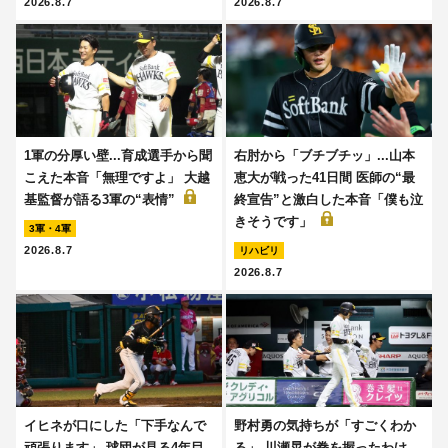
2026.8.7
2026.8.7
1軍の分厚い壁...育成選手から聞
右肘から「ブチブチッ」...山本
こえた本音「無理ですよ」 大越
恵大が戦った41日間 医師の“最
基監督が語る3軍の“表情”
終宣告”と激白した本音「僕も泣
きそうです」
3軍・4軍
2026.8.7
リハビリ
2026.8.7
イヒネが口にした「下手なんで
野村勇の気持ちが「すごくわか
頑張ります」 球団が見る4年目
る」 川瀬晃が拳を握ったわけ...