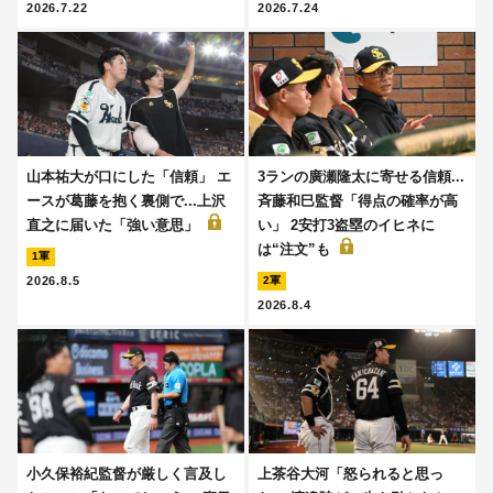
2026.7.22
2026.7.24
山本祐大が口にした「信頼」 エ
3ランの廣瀬隆太に寄せる信頼...
ースが葛藤を抱く裏側で...上沢
斉藤和巳監督「得点の確率が高
直之に届いた「強い意思」
い」 2安打3盗塁のイヒネに
は“注文”も
1軍
2026.8.5
2軍
2026.8.4
小久保裕紀監督が厳しく言及し
上茶谷大河「怒られると思っ