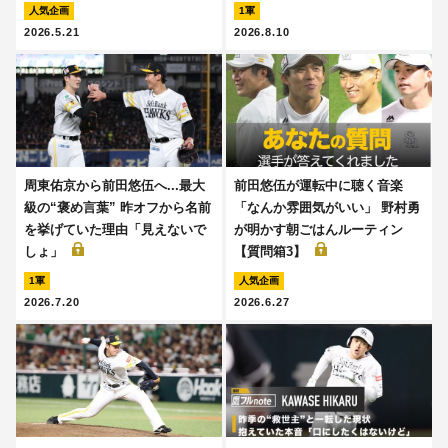
人気企画
1軍
2026.5.21
2026.8.10
周東佑京から前田悠伍へ...最大
前田悠伍が運転中に聴く音楽
級の“褒め言葉” 昨オフから名前
「なんか雰囲気がいい」 野村勇
を挙げていた理由「見えないで
が明かす朝ごはんルーティン
しょ」
【質問箱3】
1軍
人気企画
2026.7.20
2026.6.27