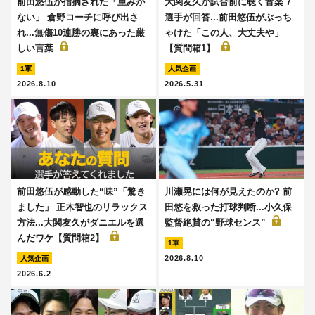
前田悠伍が指摘された「重みが
大関友久が試合前に聴く音楽 7
ない」 倉野コーチに呼び出さ
選手が回答...前田悠伍がぶっち
れ...無傷10連勝の裏にあった厳
ゃけた「この人、大丈夫や」
しい言葉
【質問箱1】
1軍
人気企画
2026.8.10
2026.5.31
前田悠伍が感動した“味”「驚き
川瀬晃には何が見えたのか? 前
ました」 正木智也のリラックス
田悠を救った打球判断...小久保
方法...大関友久がダニエルを選
監督絶賛の“野球センス”
んだワケ【質問箱2】
1軍
2026.8.10
人気企画
2026.6.2