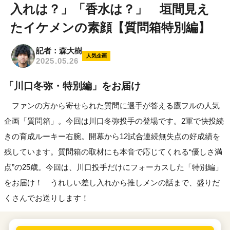
入れは？」「香水は？」 垣間見え
たイケメンの素顔【質問箱特別編】
記者：森大樹
人気企画
2025.05.26
「川口冬弥・特別編」をお届け
ファンの方から寄せられた質問に選手が答える鷹フルの人気
企画「質問箱」。今回は川口冬弥投手の登場です。2軍で快投続
きの育成ルーキー右腕。開幕から12試合連続無失点の好成績を
残しています。質問箱の取材にも本音で応じてくれる“優しさ満
点”の25歳。今回は、川口投手だけにフォーカスした「特別編」
をお届け！ うれしい差し入れから推しメンの話まで、盛りだ
くさんでお送りします！