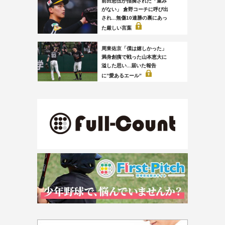
前田悠伍が指摘された「重み
がない」 倉野コーチに呼び出
され...無傷10連勝の裏にあっ
た厳しい言葉
周東佑京「僕は嬉しかった」
満身創痍で戦った山本恵大に
溢した思い...届いた報告
に”愛あるエール”