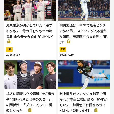
周東佑京が明かしていた「涙す
前田悠伍は「NPBで最もピンチ
るかも」...母の日お立ち台の舞
に強い男」 スイッチが入る意外
台裏 王会長から始まる“お伺い”
な瞬間...海野隆司も舌を巻く“能
力”
1軍
1軍
2026.5.17
2026.7.20
13人に調査した交流戦での“出来
村上泰斗がフレッシュ球宴で明
事” 知られざるセ界のスターと
かした本音 19歳が語る「恥ずか
の関係性...「プロに入って一番
しい」...前田悠伍に隠さぬライ
楽しかった」
バル心「2勝します!」