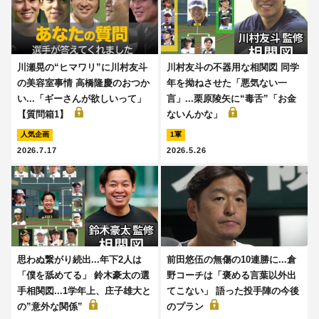
川瀬晃の“ヒマワリ”に川村友斗
川村友斗の不器用な相関図 同学
の美容室事情 高橋隆慶のおつか
年を拗ねさせた「悪気ない一
い...「ギーさんが欲しいって」
言」...栗原陵矢に“毒舌”「お金
【質問箱1】
ないんかな」
人気企画
1軍
2026.7.17
2026.5.26
思わぬ繋がり続出...年下2人は
前田悠伍の無傷の10連勝に...倉
「僕を舐めてる」 鈴木豪太の選
野コーチは「褒める言葉以外出
手相関図...1学年上、庄子雄大と
てこない」 語った投手陣の今後
の”意外な関係”
のプラン