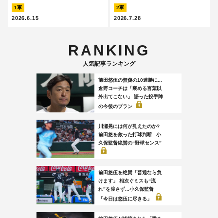
1軍
2軍
2026.6.15
2026.7.28
RANKING
人気記事ランキング
前田悠伍の無傷の10連勝に...
倉野コーチは「褒める言葉以
外出てこない」 語った投手陣
の今後のプラン
川瀬晃には何が見えたのか?
前田悠を救った打球判断...小
久保監督絶賛の“野球センス”
前田悠伍を絶賛「普通なら負
けます」 相次ぐミスも“流
れ”を渡さず...小久保監督
「今日は悠伍に尽きる」