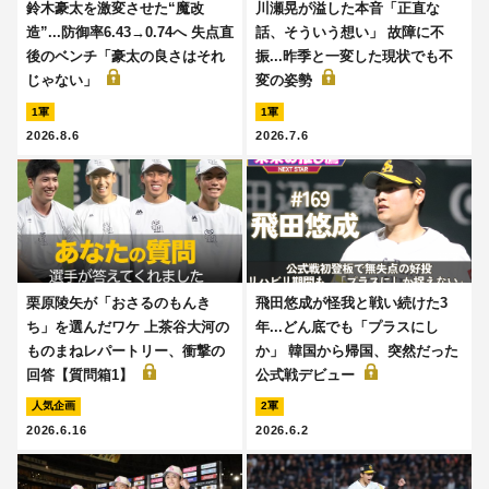
鈴木豪太を激変させた“魔改
川瀬晃が溢した本音「正直な
造”...防御率6.43→0.74へ 失点直
話、そういう想い」 故障に不
後のベンチ「豪太の良さはそれ
振...昨季と一変した現状でも不
じゃない」
変の姿勢
1軍
1軍
2026.8.6
2026.7.6
栗原陵矢が「おさるのもんき
飛田悠成が怪我と戦い続けた3
ち」を選んだワケ 上茶谷大河の
年...どん底でも「プラスにし
ものまねレパートリー、衝撃の
か」 韓国から帰国、突然だった
回答【質問箱1】
公式戦デビュー
人気企画
2軍
2026.6.16
2026.6.2