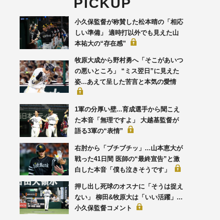
PICKUP
小久保監督が称賛した松本晴の「相応
しい準備」 適時打以外でも見えた山
本祐大の“存在感”
牧原大成から野村勇へ「そこがあいつ
の悪いところ」 “ミス翌日”に見えた
姿...あえて呈した苦言と本気の愛情
1軍の分厚い壁...育成選手から聞こえ
た本音「無理ですよ」 大越基監督が
語る3軍の“表情”
右肘から「ブチブチッ」...山本恵大が
戦った41日間 医師の“最終宣告”と激
白した本音「僕も泣きそうです」
押し出し死球のオスナに「そうは捉え
ない」 柳田&牧原大は「いい活躍」...
小久保監督コメント