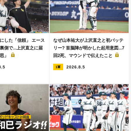
にした「信頼」 エース
なぜ山本祐大が上沢直之と初バッテ
裏側で...上沢直之に届
リー? 首脳陣が明かした起用意図...7
意思」
回2死、マウンドで伝えたこと
8.5
2026.8.5
1軍