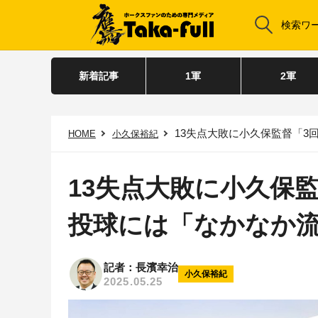
新着記事
1軍
2軍
13失点大敗に小久保監督「3
HOME
小久保裕紀
13失点大敗に小久保
投球には「なかなか
記者：長濱幸治
小久保裕紀
2025.05.25