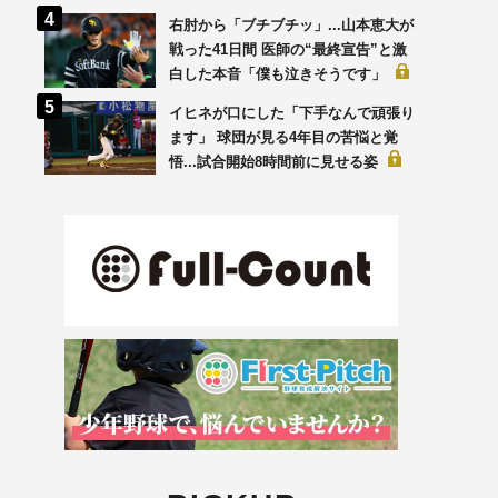
右肘から「ブチブチッ」...山本恵大が
戦った41日間 医師の“最終宣告”と激
白した本音「僕も泣きそうです」
イヒネが口にした「下手なんで頑張り
ます」 球団が見る4年目の苦悩と覚
悟...試合開始8時間前に見せる姿