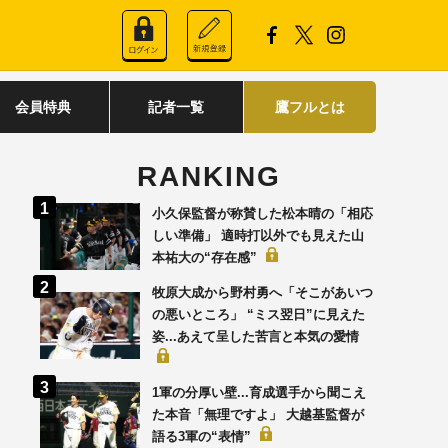
会員特典
記者一覧
鷹フルとは
RANKING
小久保監督が称賛した松本晴の「相応
しい準備」 適時打以外でも見えた山
本祐大の“存在感”
牧原大成から野村勇へ「そこがあいつ
の悪いところ」 “ミス翌日”に見えた
姿...あえて呈した苦言と本気の愛情
1軍の分厚い壁...育成選手から聞こえ
た本音「無理ですよ」 大越基監督が
語る3軍の“表情”