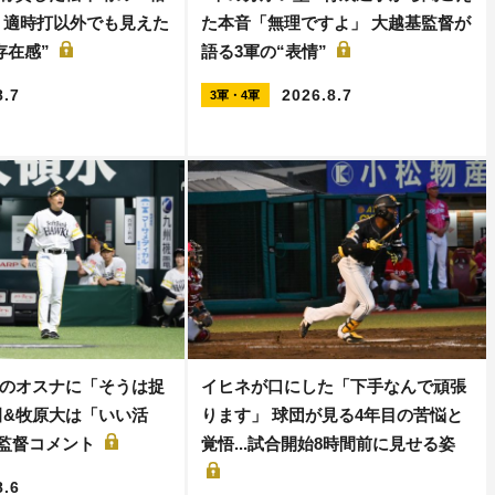
 適時打以外でも見えた
た本音「無理ですよ」 大越基監督が
存在感”
語る3軍の“表情”
8.7
2026.8.7
3軍・4軍
のオスナに「そうは捉
イヒネが口にした「下手なんで頑張
田&牧原大は「いい活
ります」 球団が見る4年目の苦悩と
保監督コメント
覚悟...試合開始8時間前に見せる姿
8.6