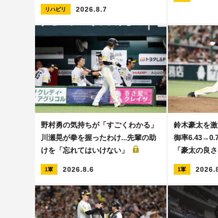
2026.8.7
リハビリ
野村勇の気持ちが「すごくわかる」
鈴木豪太を激変
川瀬晃が拳を握ったわけ...先輩の助
御率6.43→
けを「忘れてはいけない」
「豪太の良
2026.8.6
2026.
1軍
1軍