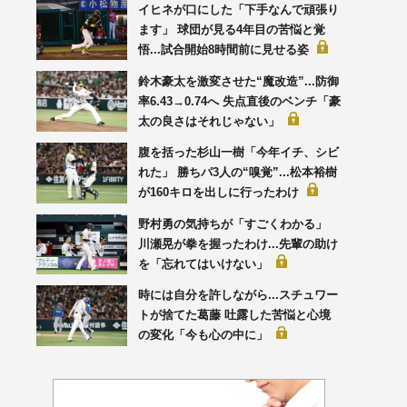
イヒネが口にした「下手なんで頑張り
ます」 球団が見る4年目の苦悩と覚
悟...試合開始8時間前に見せる姿
鈴木豪太を激変させた“魔改造”...防御
率6.43→0.74へ 失点直後のベンチ「豪
太の良さはそれじゃない」
腹を括った杉山一樹「今年イチ、シビ
れた」 勝ちパ3人の“嗅覚”...松本裕樹
が160キロを出しに行ったわけ
野村勇の気持ちが「すごくわかる」
川瀬晃が拳を握ったわけ...先輩の助け
を「忘れてはいけない」
時には自分を許しながら...スチュワー
トが捨てた葛藤 吐露した苦悩と心境
の変化「今も心の中に」