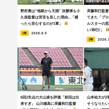
野村勇は“地獄から天国” 決勝弾も小
斉藤和巳監督
久保監督は苦言を呈した理由...「捕
てきた「プロ
ったら安心するのが1軍」
ルスターの思
い!和巳!」
2026.8.5
1軍
2026.
2軍
6回2失点の大山凌を評価「前回は出
山本祐大が2
来すぎ」 山川穂高に斉藤和巳監督
そうなりたい