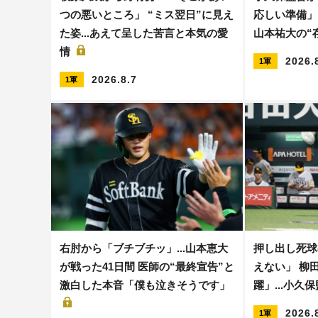
つの悪いところ」 “ミス翌日”に見え
応しい準備」
た姿...あえて呈した苦言と本気の愛
山本祐大の“
情
2026.
1軍
2026.8.7
1軍
右肘から「ブチブチッ」...山本恵大
押し出し死球
が戦った41日間 医師の“最終宣告”と
えない」 柳
激白した本音「僕も泣きそうです」
躍」...小久
2026.
1軍