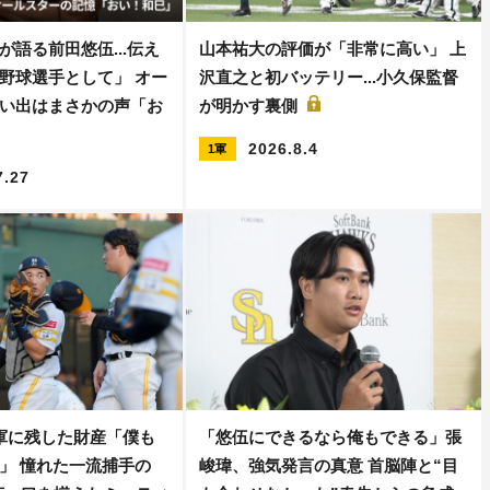
が語る前田悠伍...伝え
山本祐大の評価が「非常に高い」 上
野球選手として」 オー
沢直之と初バッテリー...小久保監督
い出はまさかの声「お
が明かす裏側
2026.8.4
1軍
7.27
軍に残した財産「僕も
「悠伍にできるなら俺もできる」張
」 憧れた一流捕手の
峻瑋、強気発言の真意 首脳陣と“目