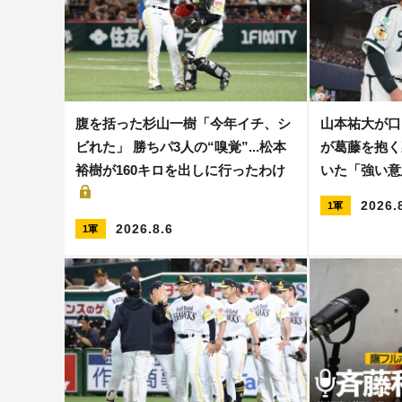
腹を括った杉山一樹「今年イチ、シ
山本祐大が口
ビれた」 勝ちパ3人の“嗅覚”...松本
が葛藤を抱く
裕樹が160キロを出しに行ったわけ
いた「強い
2026.
1軍
2026.8.6
1軍