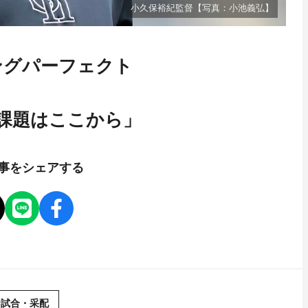
小久保裕紀監督【写真：小池義弘】
ングパーフェクト
課題はここから」
事をシェアする
#試合・采配