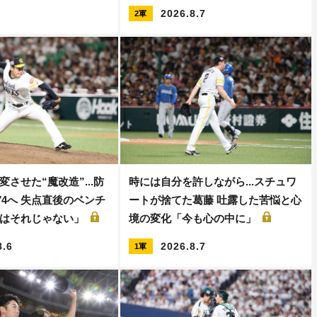
2026.8.7
2軍
させた“魔改造”...防
時には自分を許しながら...スチュワ
0.74へ 失点直後のベンチ
ートが捨てた葛藤 吐露した苦悩と心
さはそれじゃない」
境の変化「今も心の中に」
8.6
2026.8.7
1軍