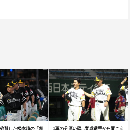
称賛した松本晴の「相
1軍の分厚い壁...育成選手から聞こえ