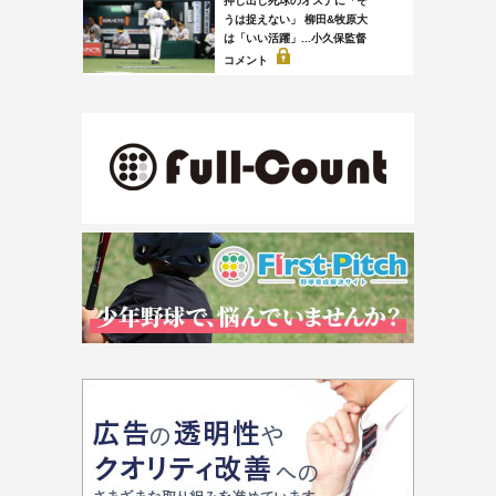
押し出し死球のオスナに「そ
うは捉えない」 柳田&牧原大
は「いい活躍」...小久保監督
コメント