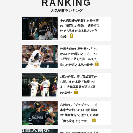
RANKING
人気記事ランキング
小久保監督が称賛した松本晴
の「相応しい準備」 適時打以
外でも見えた山本祐大の“存
在感”
牧原大成から野村勇へ「そこ
があいつの悪いところ」 “ミ
ス翌日”に見えた姿...あえて
呈した苦言と本気の愛情
1軍の分厚い壁...育成選手か
ら聞こえた本音「無理です
よ」 大越基監督が語る3軍
の“表情”
右肘から「ブチブチッ」...山
本恵大が戦った41日間 医師
の“最終宣告”と激白した本音
「僕も泣きそうです」