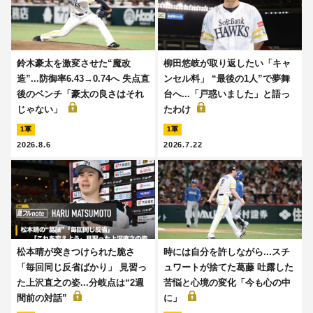
鈴木豪太を激変させた“魔改
柳田悠岐が取り返したい「キャ
造”...防御率6.43→0.74へ 失点直
ンセル料」 “最後の1人”で夢舞
後のベンチ「豪太の良さはそれ
台へ...「戸惑いました」と語っ
じゃない」
たわけ
1軍
1軍
2026.8.6
2026.7.22
松本晴が突きつけられた脆さ
時には自分を許しながら...スチ
「毎回同じ反省ばかり」 見習っ
ュワートが捨てた葛藤 吐露した
た上沢直之の姿...分岐点は“2週
苦悩と心境の変化「今も心の中
間前の対話”
に」