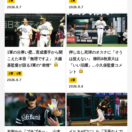
1軍
1軍
2026.8.7
2026.8.7
1軍の分厚い壁...育成選手から聞
押し出し死球のオスナに「そう
こえた本音「無理ですよ」 大越
は捉えない」 柳田&牧原大は
基監督が語る3軍の“表情”
「いい活躍」...小久保監督コメ
ント
3軍・4軍
2026.8.7
1軍
2026.8.6
右肘から「ブチブチッ」...山本
イヒネが口にした「下手なんで