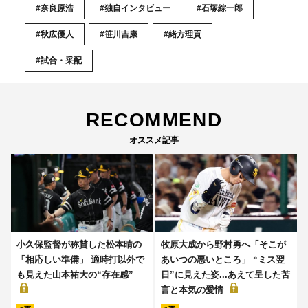
#奈良原浩
#独自インタビュー
#石塚綜一郎
#秋広優人
#笹川吉康
#緒方理貢
#試合・采配
RECOMMEND
オススメ記事
小久保監督が称賛した松本晴の
牧原大成から野村勇へ「そこが
「相応しい準備」 適時打以外で
あいつの悪いところ」 “ミス翌
も見えた山本祐大の“存在感”
日”に見えた姿...あえて呈した苦
言と本気の愛情