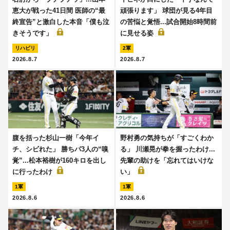
恵大が戦った41日間 医師の“最
頑張ります」 球団が見る4年目
終宣告”と激白した本音「僕も泣
の苦悩と覚悟...試合開始8時間前
きそうです」
に見せる姿
リハビリ
2軍
2026.8.7
2026.8.7
腹を括った杉山一樹「今年イ
野村勇の気持ちが「すごくわか
チ、シビれた」 勝ちパ3人の“嗅
る」 川瀬晃が拳を握ったわけ...
覚”...松本裕樹が160キロを出し
先輩の助けを「忘れてはいけな
に行ったわけ
い」
1軍
1軍
2026.8.6
2026.8.6