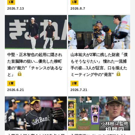
1軍
1軍
2026.7.13
2026.8.7
中堅・正木智也の起用に隠され
山本祐大が2軍に残した財産「僕
た首脳陣の狙い...優先した柳町
もそうなりたい」 憧れた一流捕
達の“能力”「チャンスがあるな
手の姿...3人が証言、口を揃えた
と」
ミーティング中の“発言”
1軍
2軍
2026.6.21
2026.7.21