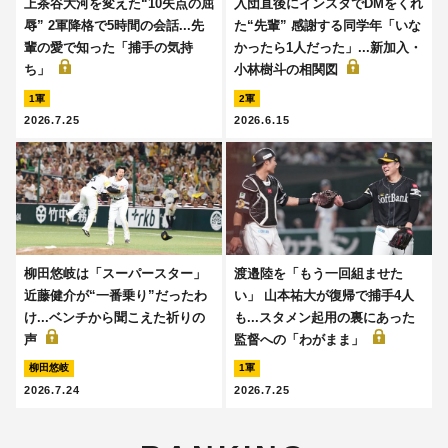
上茶谷大河を変えた“10失点の屈
入団直後にインスタでDMをくれ
辱” 2軍降格で5時間の会話...先
た“先輩” 感謝する同学年「いな
輩の愛で知った「捕手の気持
かったら1人だった」...新加入・
ち」
小林樹斗の相関図
1軍
2軍
2026.7.25
2026.6.15
柳田悠岐は「スーパースター」
渡邉陸を「もう一回組ませた
近藤健介が“一番乗り”だったわ
い」 山本祐大が復帰で捕手4人
け...ベンチから聞こえた祈りの
も...スタメン起用の裏にあった
声
監督への「わがまま」
柳田悠岐
1軍
2026.7.24
2026.7.25