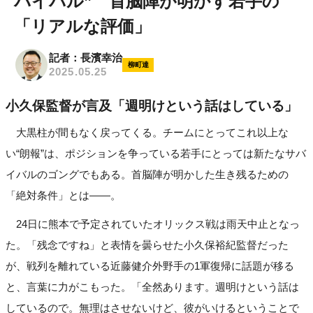
バイバル” 首脳陣が明かす若手の
「リアルな評価」
記者：長濱幸治
柳町達
2025.05.25
小久保監督が言及「週明けという話はしている」
大黒柱が間もなく戻ってくる。チームにとってこれ以上な
い“朗報”は、ポジションを争っている若手にとっては新たなサバ
イバルのゴングでもある。首脳陣が明かした生き残るための
「絶対条件」とは――。
24日に熊本で予定されていたオリックス戦は雨天中止となっ
た。「残念ですね」と表情を曇らせた小久保裕紀監督だった
が、戦列を離れている近藤健介外野手の1軍復帰に話題が移る
と、言葉に力がこもった。「全然あります。週明けという話は
しているので。無理はさせないけど、彼がいけるということで