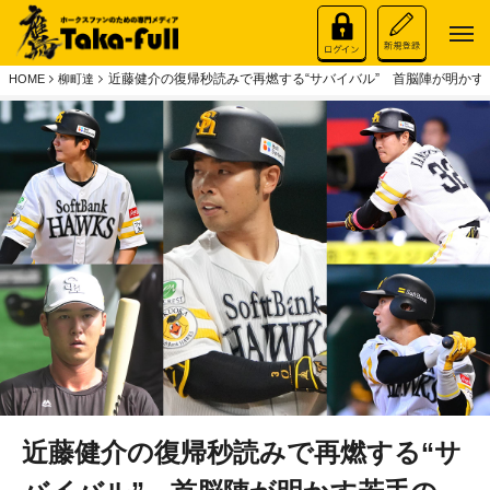
近藤健介の復帰秒読みで再燃する“サバイバル” 首脳陣が明かす
HOME
柳町達
近藤健介の復帰秒読みで再燃する“サ