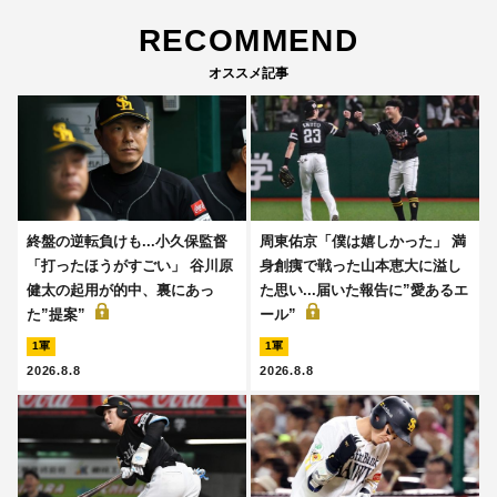
RECOMMEND
オススメ記事
終盤の逆転負けも...小久保監督
周東佑京「僕は嬉しかった」 満
「打ったほうがすごい」 谷川原
身創痍で戦った山本恵大に溢し
健太の起用が的中、裏にあっ
た思い...届いた報告に”愛あるエ
た”提案”
ール”
1軍
1軍
2026.8.8
2026.8.8