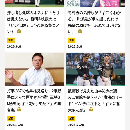
押し出し死球のオスナに「そう
野村勇の気持ちが「すごくわか
は捉えない」 柳田&牧原大は
る」 川瀬晃が拳を握ったわけ...
「いい活躍」...小久保監督コメ
先輩の助けを「忘れてはいけな
ント
い」
1軍
1軍
2026.8.6
2026.8.6
打率.337でも昇格見送り...2軍野
復帰戦で見えた山本祐大の凄
手にとって厚すぎた“壁” 三笠G
み...右腕を蘇らせた“魔法のリー
Mが明かす「3投手支配下」の舞
ド” ベンチに戻ると「すぐに祐
台裏
大さんが」
1軍
2軍
2026.7.28
2026.7.20