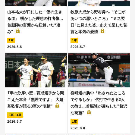
山本祐大が口にした「僕の生き
牧原大成から野村勇へ「そこが
る道」 明かした理想の打者像...
あいつの悪いところ」 “ミス翌
首脳陣の言葉から紐解いた“凄
日”に見えた姿...あえて呈した苦
み”
言と本気の愛情
1軍
1軍
2026.8.8
2026.8.7
1軍の分厚い壁...育成選手から聞
柳町達の胸中「出されたところ
こえた本音「無理ですよ」 大越
でやるしか」 代打で生きる2人
基監督が語る3軍の“表情”
の教え...首脳陣が漏らした”贅沢
な葛藤”
3軍・4軍
2026.8.7
1軍
2026.8.8