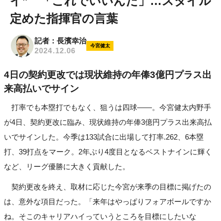
イ” 「これでいいんだ」…スタイル
定めた指揮官の言葉
記者：長濱幸治
今宮健太
2024.12.06
4日の契約更改では現状維持の年俸3億円プラス出
来高払いでサイン
打率でも本塁打でもなく、狙うは四球——。今宮健太内野手
が4日、契約更改に臨み、現状維持の年俸3億円プラス出来高払
いでサインした。今季は133試合に出場して打率.262、6本塁
打、39打点をマーク。2年ぶり4度目となるベストナインに輝く
など、リーグ優勝に大きく貢献した。
契約更改を終え、取材に応じた今宮が来季の目標に掲げたの
は、意外な項目だった。「来年はやっぱりフォアボールですか
ね。そこのキャリアハイっていうところを目標にしたいな