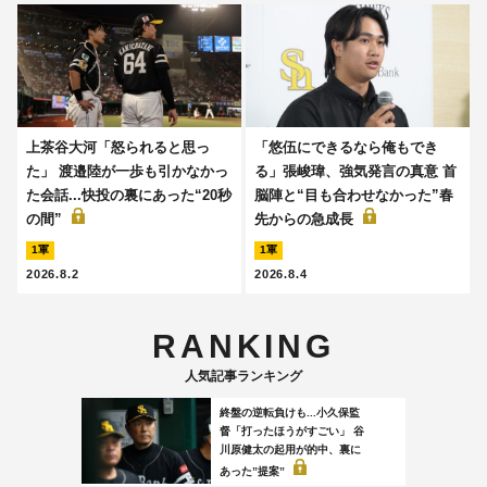
上茶谷大河「怒られると思っ
「悠伍にできるなら俺もでき
た」 渡邉陸が一歩も引かなかっ
る」張峻瑋、強気発言の真意 首
た会話...快投の裏にあった“20秒
脳陣と“目も合わせなかった”春
の間”
先からの急成長
1軍
1軍
2026.8.2
2026.8.4
RANKING
人気記事ランキング
終盤の逆転負けも...小久保監
督「打ったほうがすごい」 谷
川原健太の起用が的中、裏に
あった”提案”