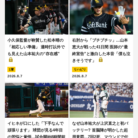
小久保監督が称賛した松本晴の
右肘から「ブチブチッ」...山本
「相応しい準備」 適時打以外で
恵大が戦った41日間 医師の“最
も見えた山本祐大の“存在感”
終宣告”と激白した本音「僕も泣
きそうです」
1軍
リハビリ
2026.8.7
2026.8.7
イヒネが口にした「下手なんで
なぜ山本祐大が上沢直之と初バ
頑張ります」 球団が見る4年目
ッテリー? 首脳陣が明かした起
の苦悩と覚悟...試合開始8時間前
用意図...7回2死、マウンドで伝