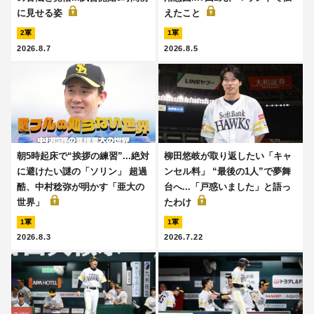
に見せる姿
えたこと
2軍
1軍
2026.8.7
2026.8.5
朝5時起床で“挨拶の練習”...絶対
柳田悠岐が取り返したい「キャ
に避けたい謎の「ソリン」 超過
ンセル料」 “最後の1人”で夢舞
酷、中村稔弥が明かす「亜大の
台へ...「戸惑いました」と語っ
世界」
たわけ
1軍
1軍
2026.8.3
2026.7.22