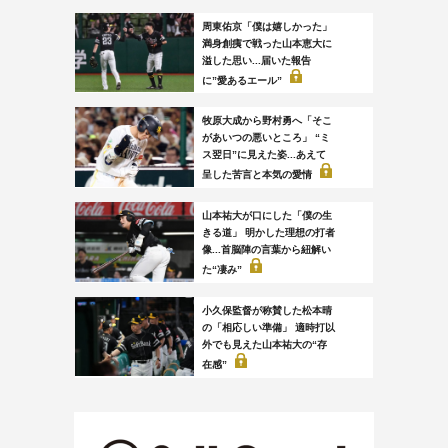
周東佑京「僕は嬉しかった」
満身創痍で戦った山本恵大に
溢した思い...届いた報告
に”愛あるエール”
牧原大成から野村勇へ「そこ
があいつの悪いところ」 “ミ
ス翌日”に見えた姿...あえて
呈した苦言と本気の愛情
山本祐大が口にした「僕の生
きる道」 明かした理想の打者
像...首脳陣の言葉から紐解い
た“凄み”
小久保監督が称賛した松本晴
の「相応しい準備」 適時打以
外でも見えた山本祐大の“存
在感”