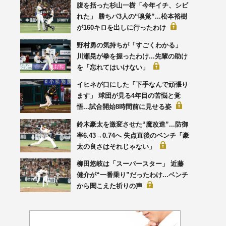
腹を括った杉山一樹「今年イチ、シビ
れた」 勝ちパ3人の“嗅覚”...松本裕樹
が160キロを出しに行ったわけ
野村勇の気持ちが「すごくわかる」
川瀬晃が拳を握ったわけ...先輩の助け
を「忘れてはいけない」
イヒネが口にした「下手なんで頑張り
ます」 球団が見る4年目の苦悩と覚
悟...試合開始8時間前に見せる姿
鈴木豪太を激変させた“魔改造”...防御
率6.43→0.74へ 失点直後のベンチ「豪
太の良さはそれじゃない」
柳田悠岐は「スーパースター」 近藤
健介が“一番乗り”だったわけ...ベンチ
から聞こえた祈りの声