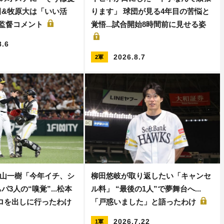
田&牧原大は「いい活
ります」 球団が見る4年目の苦悩と
保監督コメント
覚悟...試合開始8時間前に見せる姿
8.6
2026.8.7
2軍
山一樹「今年イチ、シ
柳田悠岐が取り返したい「キャンセ
パ3人の“嗅覚”...松本
ル料」 “最後の1人”で夢舞台へ...
キロを出しに行ったわけ
「戸惑いました」と語ったわけ
2026.7.22
1軍