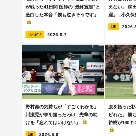
が戦った41日間 医師の“最終宣告”と
えない」 柳
激白した本音「僕も泣きそうです」
躍」...小久
2026.
1軍
2026.8.7
リハビリ
野村勇の気持ちが「すごくわかる」
腹を括った杉
川瀬晃が拳を握ったわけ...先輩の助
ビれた」 勝ち
けを「忘れてはいけない」
裕樹が160
2026.8.6
1軍