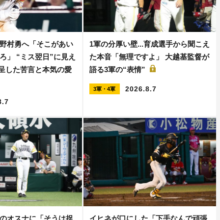
野村勇へ「そこがあい
1軍の分厚い壁...育成選手から聞こえ
ろ」 “ミス翌日”に見え
た本音「無理ですよ」 大越基監督が
えて呈した苦言と本気の愛
語る3軍の“表情”
2026.8.7
3軍・4軍
8.7
のオスナに「そうは捉
イヒネが口にした「下手なんで頑張