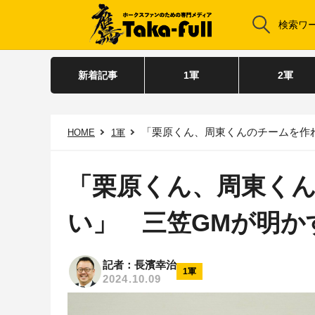
新着記事
1軍
2軍
「栗原くん、周東くんのチームを作れ
HOME
1軍
「栗原くん、周東く
い」 三笠GMが明か
記者：長濱幸治
1軍
2024.10.09