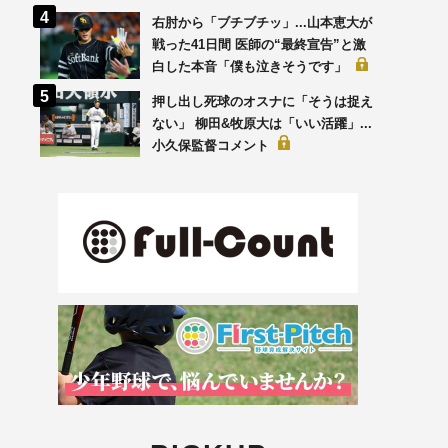
右肘から「ブチブチッ」...山本恵大が
戦った41日間 医師の“最終宣告”と激
白した本音「僕も泣きそうです」
押し出し死球のオスナに「そうは捉え
ない」 柳田&牧原大は「いい活躍」...
小久保監督コメント