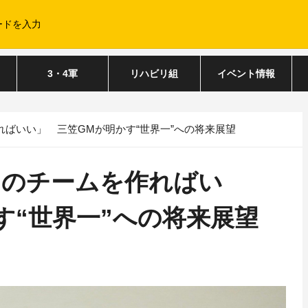
3・4軍
リハビリ組
イベント情報
ばいい」 三笠GMが明かす“世界一”への将来展望
んのチームを作ればい
す“世界一”への将来展望