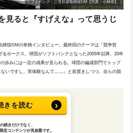
ソフトバンク・三笠杉彦取締役GM【写真：小林靖】
を見ると『すげえな』って思うじ
締役GMの単独インタビュー。最終回のテーマは「競争哲
るホークス。球団がソフトバンクとなった2005年以降、20年
その歩みには一定の成果が見られる。球団の編成部門でトップ
もないですし、実体験なんて……」と前置きしつつ、自らの競