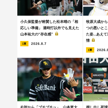
小久保監督が称賛した松本晴の「相
牧原大成から
応しい準備」 適時打以外でも見えた
つの悪いとこ
山本祐大の“存在感”
た姿...あ
情
2026.8.7
1軍
2026.
1軍
右肘から「ブチブチッ」...山本恵大
押し出し死球