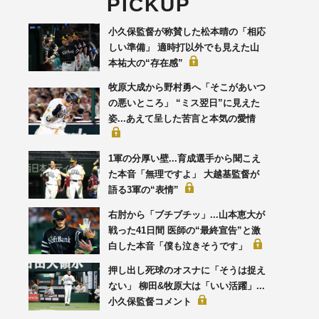
PICKUP
小久保監督が称賛した松本晴の「相応
しい準備」 適時打以外でも見えた山
本祐大の“存在感”
牧原大成から野村勇へ「そこがあいつ
の悪いところ」 “ミス翌日”に見えた
姿...あえて呈した苦言と本気の愛情
1軍の分厚い壁...育成選手から聞こえ
た本音「無理ですよ」 大越基監督が
語る3軍の“表情”
右肘から「ブチブチッ」...山本恵大が
戦った41日間 医師の“最終宣告”と激
白した本音「僕も泣きそうです」
押し出し死球のオスナに「そうは捉え
ない」 柳田&牧原大は「いい活躍」...
小久保監督コメント