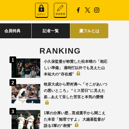
会員特典
記者一覧
鷹フルとは
RANKING
小久保監督が称賛した松本晴の「相応
しい準備」 適時打以外でも見えた山
本祐大の“存在感”
牧原大成から野村勇へ「そこがあいつ
の悪いところ」 “ミス翌日”に見えた
姿...あえて呈した苦言と本気の愛情
1軍の分厚い壁...育成選手から聞こえ
た本音「無理ですよ」 大越基監督が
語る3軍の“表情”