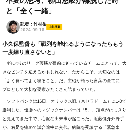
不変の思考、柳田悠岐が離脱した時
と「全く一緒」
記者：竹村岳
山川穂高
2024.09.16
小久保監督も「戦列を離れるようになったらもう
一度練り直さないと」
4年ぶりのリーグ優勝が目前に迫っているチームにとって、大
きなピンチを迎えるかもしれない。だからこそ、大切なのは
「よく食べてよく寝ること」だ。主砲が語った言葉の全てに、
プロとして大切な要素がたくさん詰まっていた。
ソフトバンクは16日、オリックス戦（京セラドーム）に1-0で
勝利した。優勝へのマジックナンバーは「5」。頂点がはっきり
と見えてきた中で、心配な出来事が起こった。近藤健介外野手
が、右足を痛めて試合途中に交代。病院を受診する「緊急事