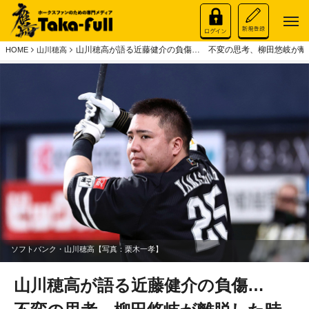
山川穂高が語る近藤健介の負傷… 不変の思考、柳田悠岐が離
HOME
山川穂高
ソフトバンク・山川穂高【写真：栗木一孝】
山川穂高が語る近藤健介の負傷…