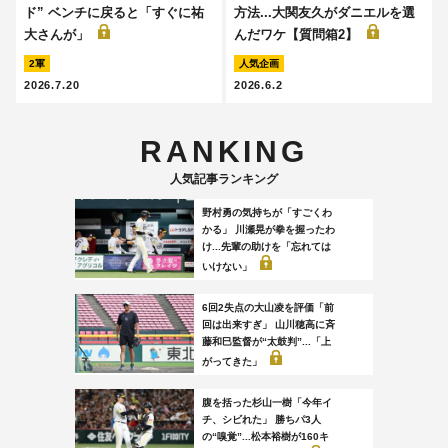
ド” ベンチに戻ると「すぐに祐
方法...大関友久がダニエルを選
大さんが」
んだワケ【質問箱2】
2軍
人気企画
2026.7.20
2026.6.2
RANKING
人気記事ランキング
野村勇の気持ちが「すごくわ
かる」 川瀬晃が拳を握ったわ
け...先輩の助けを「忘れては
いけない」
6回2失点の大山凌を評価「前
回は出来すぎ」 山川穂高に斉
藤和巳監督が“太鼓判”...「上
がってきた」
腹を括った杉山一樹「今年イ
チ、シビれた」 勝ちパ3人
の“嗅覚”...松本裕樹が160キ