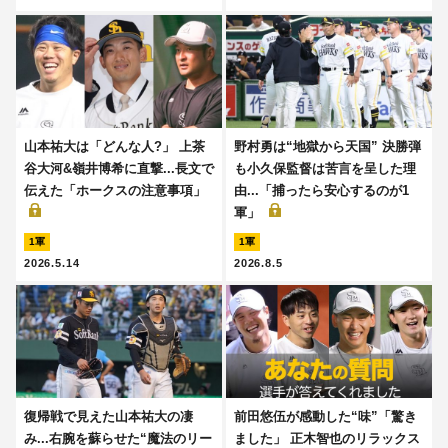
山本祐大は「どんな人?」 上茶
野村勇は“地獄から天国” 決勝弾
谷大河&嶺井博希に直撃...長文で
も小久保監督は苦言を呈した理
伝えた「ホークスの注意事項」
由...「捕ったら安心するのが1
軍」
1軍
1軍
2026.5.14
2026.8.5
復帰戦で見えた山本祐大の凄
前田悠伍が感動した“味”「驚き
み...右腕を蘇らせた“魔法のリー
ました」 正木智也のリラックス