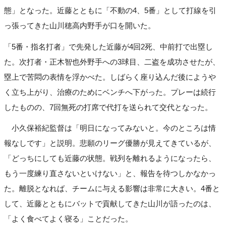
態」となった。近藤とともに「不動の4、5番」として打線を引
っ張ってきた山川穂高内野手が口を開いた。
「5番・指名打者」で先発した近藤が4回2死、中前打で出塁し
た。次打者・正木智也外野手への3球目、二盗を成功させたが、
塁上で苦悶の表情を浮かべた。しばらく座り込んだ後にようや
く立ち上がり、治療のためにベンチへ下がった。プレーは続行
したものの、7回無死の打席で代打を送られて交代となった。
小久保裕紀監督は「明日になってみないと。今のところは情
報なしです」と説明。悲願のリーグ優勝が見えてきているが、
「どっちにしても近藤の状態。戦列を離れるようになったら、
もう一度練り直さないといけない」と、報告を待つしかなかっ
た。離脱となれば、チームに与える影響は非常に大きい。4番と
して、近藤とともにバットで貢献してきた山川が語ったのは、
「よく食べてよく寝る」ことだった。