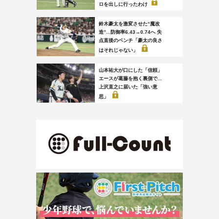
ロを出しに行ったわけ
鈴木豪太を激変させた“魔改
造”...防御率6.43→0.74へ 失
点直後のベンチ「豪太の良さ
はそれじゃない」
山本祐大が口にした「信頼」
エースが葛藤を抱く裏側で...
上沢直之に届いた「強い意
思」