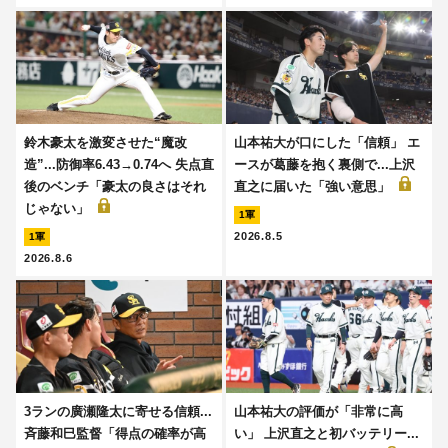
鈴木豪太を激変させた“魔改
山本祐大が口にした「信頼」 エ
造”...防御率6.43→0.74へ 失点直
ースが葛藤を抱く裏側で...上沢
後のベンチ「豪太の良さはそれ
直之に届いた「強い意思」
じゃない」
1軍
2026.8.5
1軍
2026.8.6
3ランの廣瀬隆太に寄せる信頼...
山本祐大の評価が「非常に高
斉藤和巳監督「得点の確率が高
い」 上沢直之と初バッテリー...