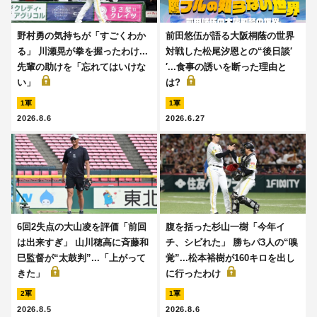
野村勇の気持ちが「すごくわか
前田悠伍が語る大阪桐蔭の世界
る」 川瀬晃が拳を握ったわけ...
対戦した松尾汐恩との“後日談′
先輩の助けを「忘れてはいけな
′...食事の誘いを断った理由と
い」
は?
1軍
1軍
2026.8.6
2026.6.27
6回2失点の大山凌を評価「前回
腹を括った杉山一樹「今年イ
は出来すぎ」 山川穂高に斉藤和
チ、シビれた」 勝ちパ3人の“嗅
巳監督が“太鼓判”...「上がって
覚”...松本裕樹が160キロを出し
きた」
に行ったわけ
2軍
1軍
2026.8.5
2026.8.6