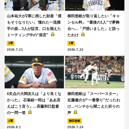
山本祐大が2軍に残した財産「僕
柳田悠岐が取り返したい「キャ
もそうなりたい」 憧れた一流捕
ンセル料」 “最後の1人”で夢舞
手の姿...3人が証言、口を揃えた
台へ...「戸惑いました」と語っ
ミーティング中の“発言”
たわけ
2軍
1軍
2026.7.21
2026.7.22
6失点の大関友久は「より良くな
柳田悠岐は「スーパースター」
かった」 石塚綜一郎は「ああ言
近藤健介が“一番乗り”だったわ
えばこう言う」...斉藤和巳監督
け...ベンチから聞こえた祈りの
の一問一答
声
2軍
柳田悠岐
2026.8.1
2026.7.24