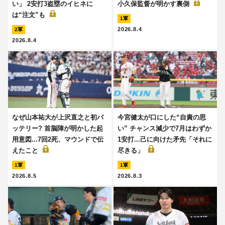
い」 2安打3盗塁のイヒネに
小久保監督が明かす裏側
は“注文”も
1軍
2026.8.4
2軍
2026.8.4
なぜ山本祐大が上沢直之と初バ
今宮健太が口にした“自責の思
ッテリー? 首脳陣が明かした起
い” チャンス減少で7月はわずか
用意図...7回2死、マウンドで伝
1安打...己に向けた矛先「それに
えたこと
尽きる」
1軍
1軍
2026.8.5
2026.8.3