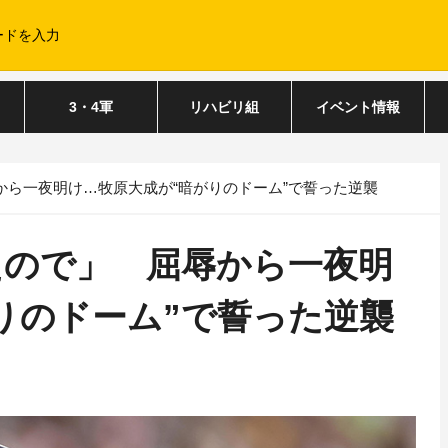
3・4軍
リハビリ組
イベント情報
から一夜明け…牧原大成が“暗がりのドーム”で誓った逆襲
たので」 屈辱から一夜明
りのドーム”で誓った逆襲