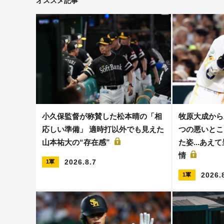
オススメ記事
小久保監督が称賛した松本晴の「相
牧原大成から
応しい準備」 適時打以外でも見えた
つの悪いとこ
山本祐大の“存在感”
た姿...あ
情
2026.8.7
1軍
2026.
1軍