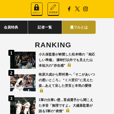
会員特典
記者一覧
鷹フルとは
RANKING
小久保監督が称賛した松本晴の「相応
しい準備」 適時打以外でも見えた山
本祐大の“存在感”
牧原大成から野村勇へ「そこがあいつ
の悪いところ」 “ミス翌日”に見えた
姿...あえて呈した苦言と本気の愛情
1軍の分厚い壁...育成選手から聞こえ
た本音「無理ですよ」 大越基監督が
語る3軍の“表情”