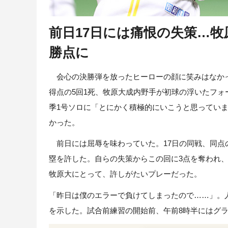
前日17日には痛恨の失策…牧
勝点に
会心の決勝弾を放ったヒーローの顔に笑みはなかった
得点の5回1死、牧原大成内野手が初球の浮いたフ
季1号ソロに「とにかく積極的にいこうと思ってい
かった。
前日には屈辱を味わっていた。17日の同戦、同点
塁を許した。自らの失策からこの回に3点を奪われ
牧原大にとって、許しがたいプレーだった。
「昨日は僕のエラーで負けてしまったので……」。
を示した。試合前練習の開始前、午前8時半にはグ