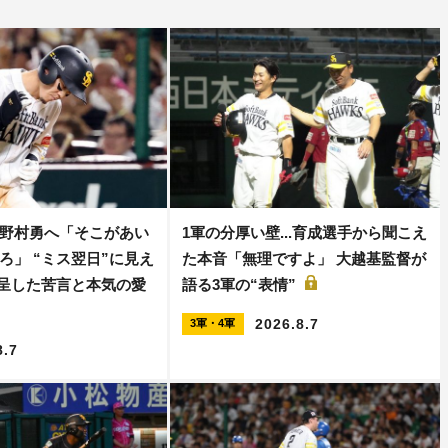
野村勇へ「そこがあい
1軍の分厚い壁...育成選手から聞こえ
ろ」 “ミス翌日”に見え
た本音「無理ですよ」 大越基監督が
えて呈した苦言と本気の愛
語る3軍の“表情”
2026.8.7
3軍・4軍
8.7