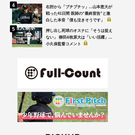
右肘から「ブチブチッ」...山本恵大が
戦った41日間 医師の“最終宣告”と激
白した本音「僕も泣きそうです」
押し出し死球のオスナに「そうは捉え
ない」 柳田&牧原大は「いい活躍」...
小久保監督コメント