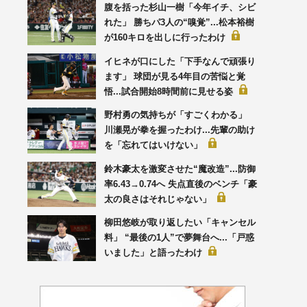
腹を括った杉山一樹「今年イチ、シビ
れた」 勝ちパ3人の“嗅覚”...松本裕樹
が160キロを出しに行ったわけ
イヒネが口にした「下手なんで頑張り
ます」 球団が見る4年目の苦悩と覚
悟...試合開始8時間前に見せる姿
野村勇の気持ちが「すごくわかる」
川瀬晃が拳を握ったわけ...先輩の助け
を「忘れてはいけない」
鈴木豪太を激変させた“魔改造”...防御
率6.43→0.74へ 失点直後のベンチ「豪
太の良さはそれじゃない」
柳田悠岐が取り返したい「キャンセル
料」 “最後の1人”で夢舞台へ...「戸惑
いました」と語ったわけ