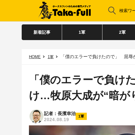
新着記事
1軍
2軍
「僕のエラーで負けたので」 屈辱
HOME
1軍
「僕のエラーで負け
け…牧原大成が“暗が
記者：長濱幸治
1軍
2024.08.19