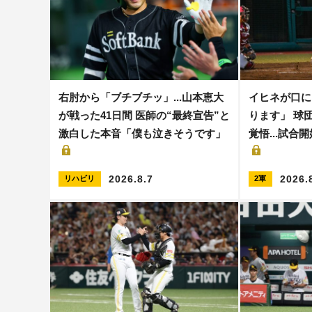
右肘から「ブチブチッ」...山本恵大
イヒネが口に
が戦った41日間 医師の“最終宣告”と
ります」 球
激白した本音「僕も泣きそうです」
覚悟...試合
2026.8.7
2026.
リハビリ
2軍