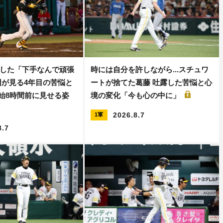
した「下手なんで頑張
時には自分を許しながら...スチュワ
団が見る4年目の苦悩と
ートが捨てた葛藤 吐露した苦悩と心
開始8時間前に見せる姿
境の変化「今も心の中に」
2026.8.7
1軍
8.7