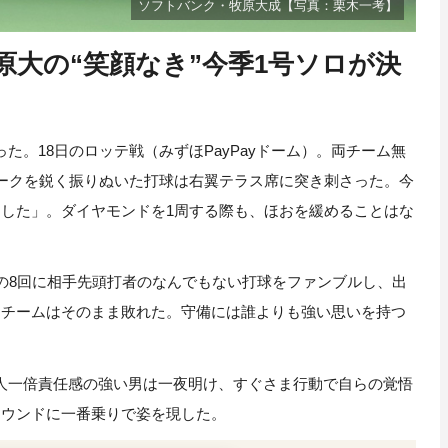
ソフトバンク・牧原大成【写真：栗木一考】
原大の“笑顔なき”今季1号ソロが決
。18日のロッテ戦（みずほPayPayドーム）。両チーム無
ォークを鋭く振りぬいた打球は右翼テラス席に突き刺さった。今
ました」。ダイヤモンドを1周する際も、ほおを緩めることはな
の8回に相手先頭打者のなんでもない打球をファンブルし、出
、チームはそのまま敗れた。守備には誰よりも強い思いを持つ
人一倍責任感の強い男は一夜明け、すぐさま行動で自らの覚悟
ラウンドに一番乗りで姿を現した。