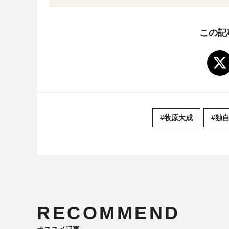
この記
#牧原大成
#独
RECOMMEND