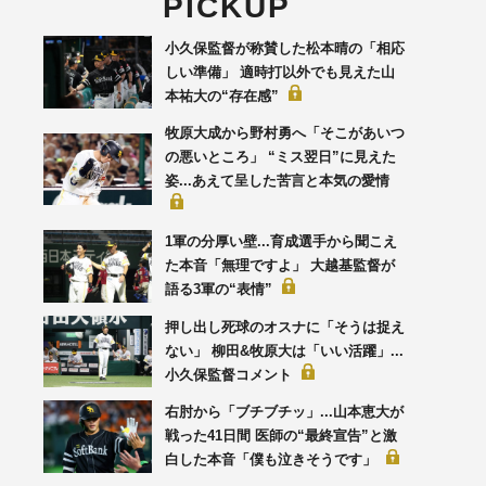
PICKUP
小久保監督が称賛した松本晴の「相応
しい準備」 適時打以外でも見えた山
本祐大の“存在感”
牧原大成から野村勇へ「そこがあいつ
の悪いところ」 “ミス翌日”に見えた
姿...あえて呈した苦言と本気の愛情
1軍の分厚い壁...育成選手から聞こえ
た本音「無理ですよ」 大越基監督が
語る3軍の“表情”
押し出し死球のオスナに「そうは捉え
ない」 柳田&牧原大は「いい活躍」...
小久保監督コメント
右肘から「ブチブチッ」...山本恵大が
戦った41日間 医師の“最終宣告”と激
白した本音「僕も泣きそうです」