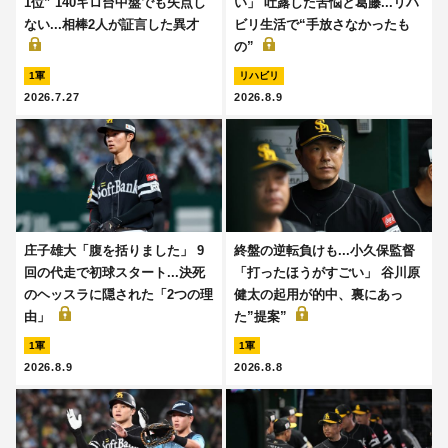
1位” 140キロ台中盤でも失点し
い」 吐露した苦悩と葛藤...リハ
ない...相棒2人が証言した異才
ビリ生活で“手放さなかったも
の”
1軍
リハビリ
2026.7.27
2026.8.9
庄子雄大「腹を括りました」 9
終盤の逆転負けも...小久保監督
回の代走で初球スタート...決死
「打ったほうがすごい」 谷川原
のヘッスラに隠された「2つの理
健太の起用が的中、裏にあっ
由」
た”提案”
1軍
1軍
2026.8.9
2026.8.8