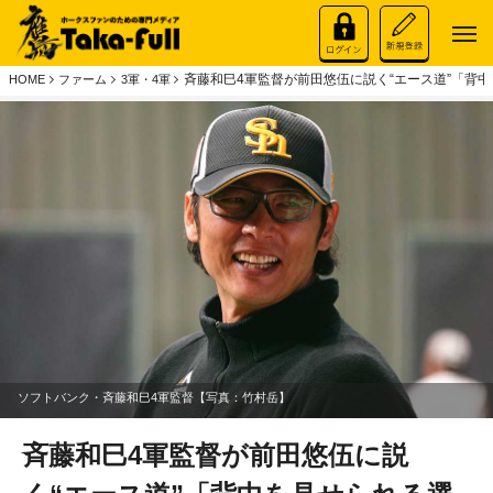
斉藤和巳4軍監督が前田悠伍に説く“エース道”「背
HOME
ファーム
3軍・4軍
ソフトバンク・斉藤和巳4軍監督【写真：竹村岳】
斉藤和巳4軍監督が前田悠伍に説