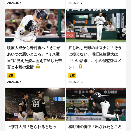
2026.8.7
2026.8.7
牧原大成から野村勇へ「そこが
押し出し死球のオスナに「そう
あいつの悪いところ」 “ミス翌
は捉えない」 柳田&牧原大は
日”に見えた姿...あえて呈した苦
「いい活躍」...小久保監督コメ
言と本気の愛情
ント
1軍
1軍
2026.8.7
2026.8.6
上茶谷大河「怒られると思っ
柳町達の胸中「出されたところ