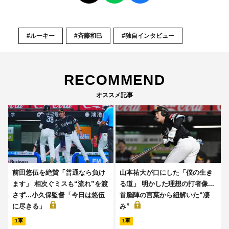
#ルーキー
#斉藤和巳
#独自インタビュー
RECOMMEND
オススメ記事
前田悠伍を絶賛「普通なら負け
山本祐大が口にした「僕の生き
ます」 相次ぐミスも“流れ”を渡
る道」 明かした理想の打者像...
さず...小久保監督「今日は悠伍
首脳陣の言葉から紐解いた“凄
に尽きる」
み”
1軍
1軍