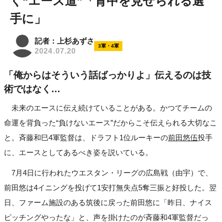
く“エース道”「背中を見せられる選
手に」
記者：上杉あずさ
3軍・4軍
2024.07.20
「俺からはそういう話ばっかりよ」伝えるのは技
術ではなく…
未来のエースに伝え続けていることがある。かつてチームの
命運を背負った“負けないエース”だからこそ伝えられる大切なこ
と。斉藤和巳4軍監督は、ドラフト1位ルーキーの
前田悠伍
投手
に、エースとしてあるべき姿を説いている。
7月4日に行われたウエスタン・リーグの広島戦（由宇）で、
前田悠は4イニングを投げて1安打無失点5奪三振と好投した。翌
日、ファーム施設のある筑後に戻った前田悠に「昨日、ナイス
ピッチングやったな」と、声を掛けたのが斉藤和4軍監督だっ