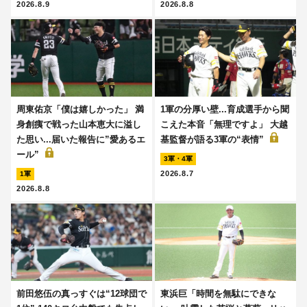
2026.8.9
2026.8.8
周東佑京「僕は嬉しかった」 満
1軍の分厚い壁...育成選手から聞
身創痍で戦った山本恵大に溢し
こえた本音「無理ですよ」 大越
た思い...届いた報告に”愛あるエ
基監督が語る3軍の“表情”
ール”
3軍・4軍
2026.8.7
1軍
2026.8.8
前田悠伍の真っすぐは“12球団で
東浜巨「時間を無駄にできな