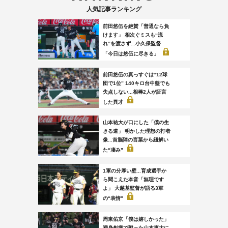
人気記事ランキング
前田悠伍を絶賛「普通なら負
けます」 相次ぐミスも“流
れ”を渡さず...小久保監督
「今日は悠伍に尽きる」
前田悠伍の真っすぐは“12球
団で1位” 140キロ台中盤でも
失点しない...相棒2人が証言
した異才
山本祐大が口にした「僕の生
きる道」 明かした理想の打者
像...首脳陣の言葉から紐解い
た“凄み”
1軍の分厚い壁...育成選手か
ら聞こえた本音「無理です
よ」 大越基監督が語る3軍
の“表情”
周東佑京「僕は嬉しかった」
満身創痍で戦った山本恵大に