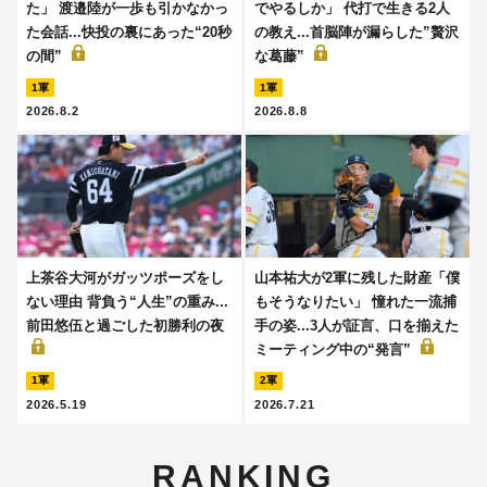
た」 渡邉陸が一歩も引かなかっ
でやるしか」 代打で生きる2人
た会話...快投の裏にあった“20秒
の教え...首脳陣が漏らした”贅沢
の間”
な葛藤”
1軍
1軍
2026.8.2
2026.8.8
上茶谷大河がガッツポーズをし
山本祐大が2軍に残した財産「僕
ない理由 背負う“人生”の重み...
もそうなりたい」 憧れた一流捕
前田悠伍と過ごした初勝利の夜
手の姿...3人が証言、口を揃えた
ミーティング中の“発言”
1軍
2軍
2026.5.19
2026.7.21
RANKING