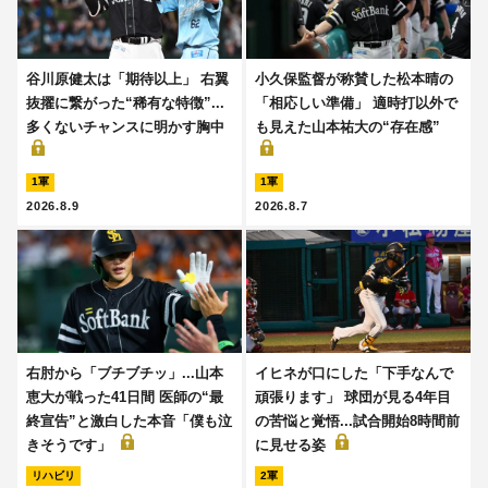
谷川原健太は「期待以上」 右翼
小久保監督が称賛した松本晴の
抜擢に繋がった“稀有な特徴”...
「相応しい準備」 適時打以外で
多くないチャンスに明かす胸中
も見えた山本祐大の“存在感”
1軍
1軍
2026.8.9
2026.8.7
右肘から「ブチブチッ」...山本
イヒネが口にした「下手なんで
恵大が戦った41日間 医師の“最
頑張ります」 球団が見る4年目
終宣告”と激白した本音「僕も泣
の苦悩と覚悟...試合開始8時間前
きそうです」
に見せる姿
リハビリ
2軍