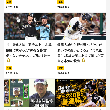
1軍
1軍
2026.8.8
2026.8.7
谷川原健太は「期待以上」 右翼
牧原大成から野村勇へ「そこが
抜擢に繋がった“稀有な特徴”...
あいつの悪いところ」 “ミス翌
多くないチャンスに明かす胸中
日”に見えた姿...あえて呈した苦
言と本気の愛情
1軍
1軍
2026.8.9
2026.8.7