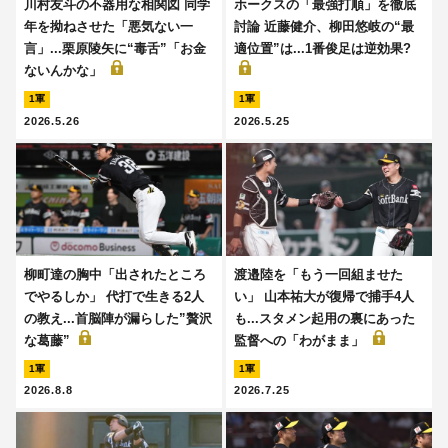
川村友斗の不器用な相関図 同学
ホークスの「最強打順」を徹底
年を拗ねさせた「悪気ない一
討論 近藤健介、柳田悠岐の“最
言」...栗原陵矢に“毒舌”「お金
適位置”は...1番俊足は逆効果?
ないんかな」
1軍
1軍
2026.5.26
2026.5.25
柳町達の胸中「出されたところ
渡邉陸を「もう一回組ませた
でやるしか」 代打で生きる2人
い」 山本祐大が復帰で捕手4人
の教え...首脳陣が漏らした”贅沢
も...スタメン起用の裏にあった
な葛藤”
監督への「わがまま」
1軍
1軍
2026.8.8
2026.7.25