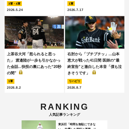
3軍・4軍
1軍
2026.5.24
2026.7.17
上茶谷大河「怒られると思っ
右肘から「ブチブチッ」...山本
た」 渡邉陸が一歩も引かなかっ
恵大が戦った41日間 医師の“最
た会話...快投の裏にあった“20秒
終宣告”と激白した本音「僕も泣
の間”
きそうです」
1軍
リハビリ
2026.8.2
2026.8.7
RANKING
人気記事ランキング
東浜巨「時間を無駄にできな