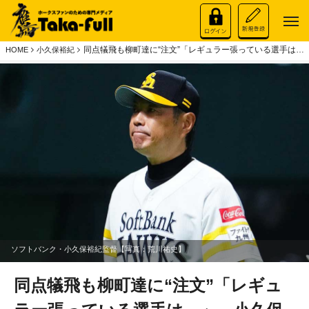
同点犠飛も柳町達に“注文”「レギュラー張っている選手は…
HOME
小久保裕紀
ソフトバンク・小久保裕紀監督【写真：荒川祐史】
同点犠飛も柳町達に“注文”「レギュ