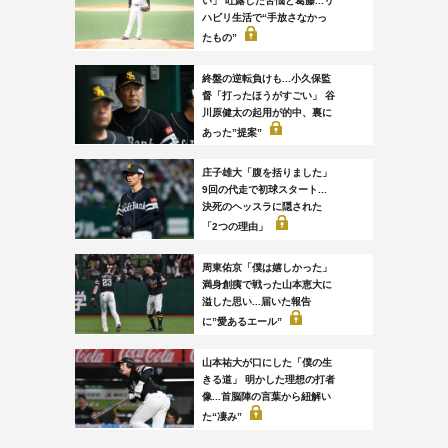
い」 吐露した苦悩と葛藤...リ
ハビリ生活で“手放さなかっ
たもの”
終盤の逆転負けも...小久保監
督「打ったほうがすごい」 谷
川原健太の起用が的中、裏に
あった”提案”
庄子雄大「腹を括りました」
9回の代走で初球スタート...
決死のヘッスラに隠された
「2つの理由」
周東佑京「僕は嬉しかった」
満身創痍で戦った山本恵大に
溢した思い...届いた報告
に”愛あるエール”
山本祐大が口にした「僕の生
きる道」 明かした理想の打者
像...首脳陣の言葉から紐解い
た“凄み”