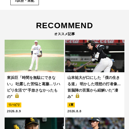
#試合・采配
RECOMMEND
オススメ記事
東浜巨「時間を無駄にできな
山本祐大が口にした「僕の生き
い」 吐露した苦悩と葛藤...リハ
る道」 明かした理想の打者像...
ビリ生活で“手放さなかったも
首脳陣の言葉から紐解いた“凄
の”
み”
リハビリ
1軍
2026.8.9
2026.8.8