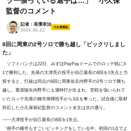
ラー張っている選手は…」 小久保
監督のコメント
記者：長濱幸治
小久保裕紀
2024.06.22
8回に周東の2号ソロで勝ち越し「ビックリしまし
た」
ソフトバンクは22日、みずほPayPayドームでのロッテ戦に3-
1で勝利した。先発の大津亮介投手が自己最長の8回を1失点と力
投すると、打線は同点の8回に周東佑京内野手の2号ソロで勝ち
越し。栗原陵矢内野手にも適時打が生まれ、苦戦を強いられて
いたロッテ先発の種市篤暉投手から3点を奪った。試合後に取材
対応した小久保裕紀監督のコメント全文は次の通り。
――大津投手が自己最長の8回を1失点。
「相手の種市もすごいピッチングをしている中、初回の1点でよ