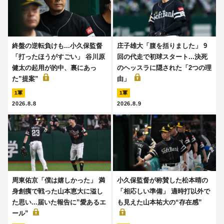
終盤の逆転負けも...小久保監督
庄子雄大「腹を括りました」 9
「打ったほうがすごい」 谷川原
回の代走で初球スタート...決死
健太の起用が的中、裏にあっ
のヘッスラに隠された「2つの理
た”提案”
由」
1軍
1軍
2026.8.8
2026.8.9
周東佑京「僕は嬉しかった」 満
小久保監督が称賛した松本晴の
身創痍で戦った山本恵大に溢し
「相応しい準備」 適時打以外で
た思い...届いた報告に”愛あるエ
も見えた山本祐大の“存在感”
ール”