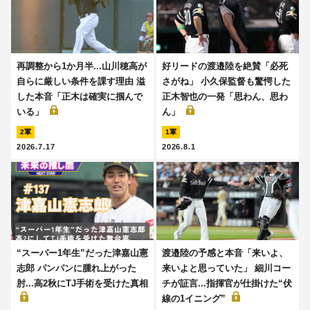
再調整から1か月半...山川穂高が
好リードの渡邉陸を絶賛「必死
自らに厳しい条件を課す理由 溢
さがね」 小久保監督も驚愕した
した本音「正木は確実に掴んで
正木智也の一発「思わん、思わ
いる」
ん」
2軍
1軍
2026.7.17
2026.8.1
“スーパー1年生”だった津嘉山憲
渡邉陸の予感と本音「来いよ、
志郎 パンパンに腫れ上がった
来いよと思っていた」 細川コー
肘...高2秋にTJ手術を受けた真相
チが証言...指揮官が仕掛けた“伏
線の1イニング”