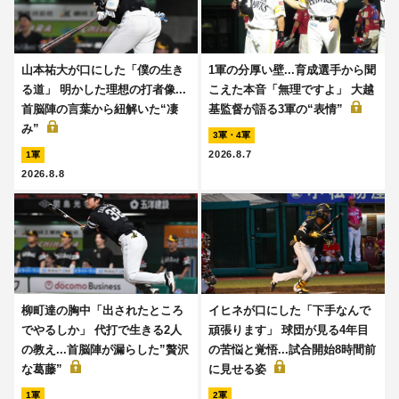
山本祐大が口にした「僕の生き
1軍の分厚い壁...育成選手から聞
る道」 明かした理想の打者像...
こえた本音「無理ですよ」 大越
首脳陣の言葉から紐解いた“凄
基監督が語る3軍の“表情”
み”
3軍・4軍
2026.8.7
1軍
2026.8.8
柳町達の胸中「出されたところ
イヒネが口にした「下手なんで
でやるしか」 代打で生きる2人
頑張ります」 球団が見る4年目
の教え...首脳陣が漏らした”贅沢
の苦悩と覚悟...試合開始8時間前
な葛藤”
に見せる姿
1軍
2軍