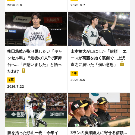
2026.8.8
2026.8.7
柳田悠岐が取り返したい「キャ
山本祐大が口にした「信頼」 エ
ンセル料」 “最後の1人”で夢舞
ースが葛藤を抱く裏側で...上沢
台へ...「戸惑いました」と語っ
直之に届いた「強い意思」
たわけ
1軍
2026.8.5
1軍
2026.7.22
腹を括った杉山一樹「今年イ
3ランの廣瀬隆太に寄せる信頼...