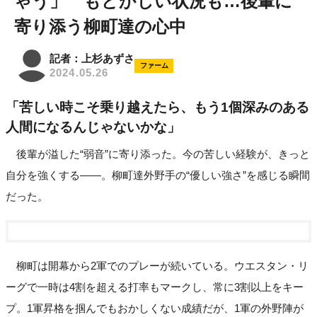
ゃう」 もどかしい状況も…後輩に
寄り添う柳町達の心中
記者：上杉あずさ
ファーム
2024.05.26
「苦しい時こそ乗り越えたら、もう1個深みのある
人間になるんじゃないかな」
後輩が溢した“弱音”に寄り添った。今の苦しい経験が、きっと
自分を強くする――。柳町達外野手の“優しい強さ”を感じる瞬間
だった。
柳町は開幕から2軍でのプレーが続いている。ウエスタン・リ
ーグで一時は4割を超える打率もマークし、常に3割以上をキー
プ。1軍昇格を掴んでもおかしくない成績だが、1軍の外野陣が