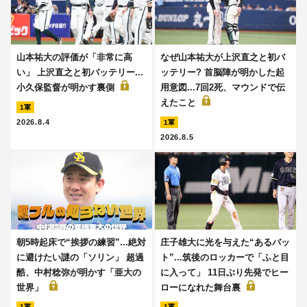
山本祐大の評価が「非常に高
なぜ山本祐大が上沢直之と初バ
い」 上沢直之と初バッテリー...
ッテリー? 首脳陣が明かした起
小久保監督が明かす裏側
用意図...7回2死、マウンドで伝
えたこと
1軍
2026.8.4
1軍
2026.8.5
朝5時起床で“挨拶の練習”...絶対
庄子雄大に光を与えた“あるバッ
に避けたい謎の「ソリン」 超過
ト”...筑後のロッカーで「ふと目
酷、中村稔弥が明かす「亜大の
に入って」 11日ぶり先発でヒー
世界」
ローになれた舞台裏
1軍
1軍