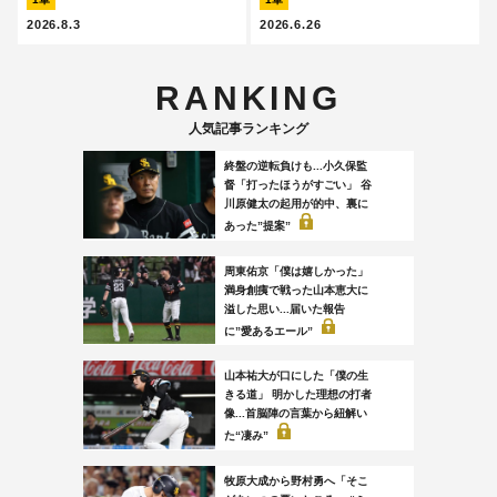
2026.8.3
2026.6.26
RANKING
人気記事ランキング
終盤の逆転負けも...小久保監
督「打ったほうがすごい」 谷
川原健太の起用が的中、裏に
あった”提案”
周東佑京「僕は嬉しかった」
満身創痍で戦った山本恵大に
溢した思い...届いた報告
に”愛あるエール”
山本祐大が口にした「僕の生
きる道」 明かした理想の打者
像...首脳陣の言葉から紐解い
た“凄み”
牧原大成から野村勇へ「そこ