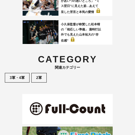
があいつの悪いところ」 “ミ
ス翌日”に見えた姿...あえて
呈した苦言と本気の愛情
小久保監督が称賛した松本晴
の「相応しい準備」 適時打以
外でも見えた山本祐大の“存
在感”
CATEGORY
関連カテゴリー
3軍・4軍
2軍