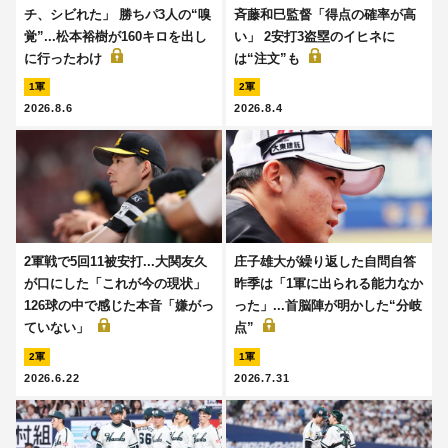
チ、シビれた」 勝ちパ3人の“嗅
斉藤和巳監督「得点の確率が高
覚”...松本裕樹が160キロを出し
い」 2安打3盗塁のイヒネに
に行ったわけ
は“注文”も
1軍
2軍
2026.8.6
2026.8.4
2軍戦で5回11被安打...大関友久
庄子雄大が繰り返した自問自答
が口にした「これが今の現状」
昨季は「1軍に出られる能力なか
126球の中で感じた本音「嫌がっ
った」...首脳陣が明かした“分岐
ていない」
点”
2軍
1軍
2026.6.22
2026.7.31