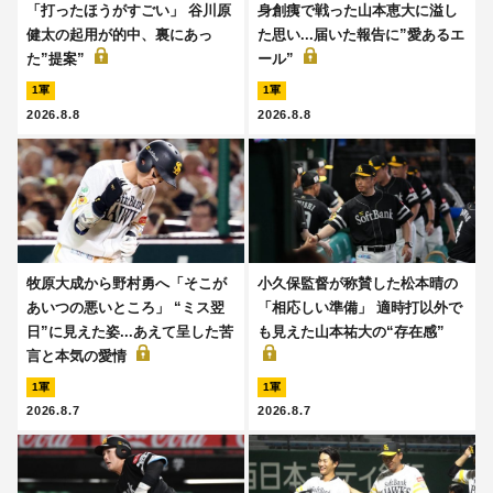
「打ったほうがすごい」 谷川原
身創痍で戦った山本恵大に溢し
健太の起用が的中、裏にあっ
た思い...届いた報告に”愛あるエ
た”提案”
ール”
1軍
1軍
2026.8.8
2026.8.8
牧原大成から野村勇へ「そこが
小久保監督が称賛した松本晴の
あいつの悪いところ」 “ミス翌
「相応しい準備」 適時打以外で
日”に見えた姿...あえて呈した苦
も見えた山本祐大の“存在感”
言と本気の愛情
1軍
1軍
2026.8.7
2026.8.7