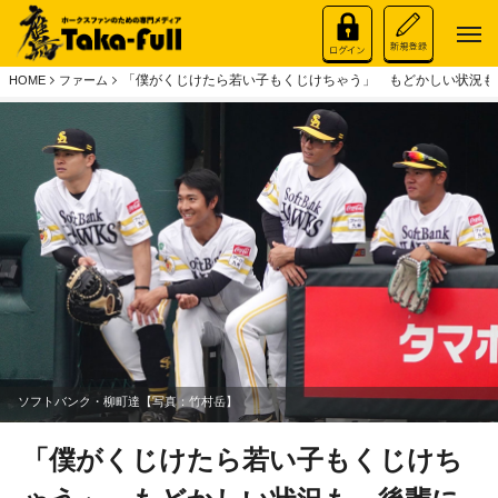
「僕がくじけたら若い子もくじけちゃう」 もどかしい状況も
HOME
ファーム
ソフトバンク・柳町達【写真：竹村岳】
「僕がくじけたら若い子もくじけち