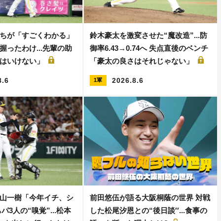
ちが「すごくわかる」
鈴木豪太を激変させた“魔改造”...防
握ったわけ...先輩の助
御率6.43→0.74へ 失点直後のベンチ
てはいけない」
「豪太の良さはそれじゃない」
8.6
2026.8.6
1軍
山一樹「今年イチ、シ
前田悠伍が語る大阪桐蔭の世界 対戦
パ3人の“嗅覚”...松本
した松尾汐恩との“後日談′′...食事の