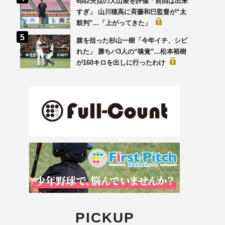
6回2失点の大山凌を評価「前回は出来
すぎ」 山川穂高に斉藤和巳監督が“太
鼓判”...「上がってきた」
腹を括った杉山一樹「今年イチ、シビ
れた」 勝ちパ3人の“嗅覚”...松本裕樹
が160キロを出しに行ったわけ
PICKUP