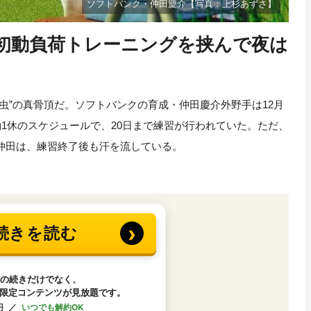
ソフトバンク・仲田慶介【写真：上杉あずさ】
初動負荷トレーニングを挟んで夜は
”の真骨頂だ。ソフトバンクの育成・仲田慶介外野手は12月
勤1休のスケジュールで、20日まで練習が行われていた。ただ、
仲田は、練習終了後も汗を流している。