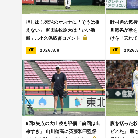
押し出し死球のオスナに「そうは捉
野村勇の気持
えない」 柳田&牧原大は「いい活
川瀬晃が拳を
躍」...小久保監督コメント
けを「忘れ
2026.8.6
2026.
1軍
1軍
6回2失点の大山凌を評価「前回は出
腹を括った杉
来すぎ」 山川穂高に斉藤和巳監督
ビれた」 勝ち