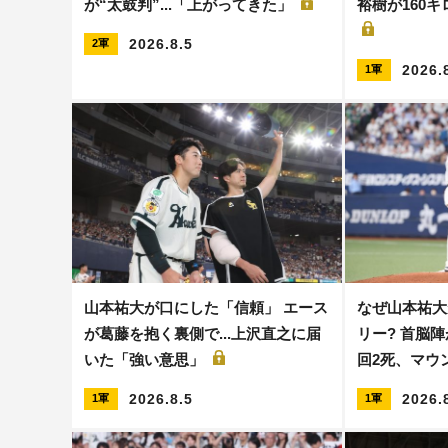
が“太鼓判”...「上がってきた」
裕樹が160
2026.8.5
2軍
2026.
1軍
山本祐大が口にした「信頼」 エース
なぜ山本祐大
が葛藤を抱く裏側で...上沢直之に届
リー? 首脳陣
いた「強い意思」
回2死、マウ
2026.8.5
2026.
1軍
1軍