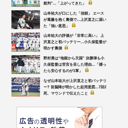
鼓判”...「上がってきた」
山本祐大が口にした「信頼」 エース
が葛藤を抱く裏側で...上沢直之に届い
た「強い意思」
山本祐大の評価が「非常に高い」 上
沢直之と初バッテリー...小久保監督が
明かす裏側
野村勇は“地獄から天国” 決勝弾も小
久保監督は苦言を呈した理由...「捕っ
たら安心するのが1軍」
なぜ山本祐大が上沢直之と初バッテリ
ー? 首脳陣が明かした起用意図...7回2
死、マウンドで伝えたこと