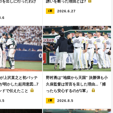
キロを出しに行ったわけ
誘いを断った理由とは?
2026.6.27
1軍
8.6
が上沢直之と初バッテ
野村勇は“地獄から天国” 決勝弾も小
が明かした起用意図...7
久保監督は苦言を呈した理由...「捕
ンドで伝えたこと
ったら安心するのが1軍」
8.5
2026.8.5
1軍