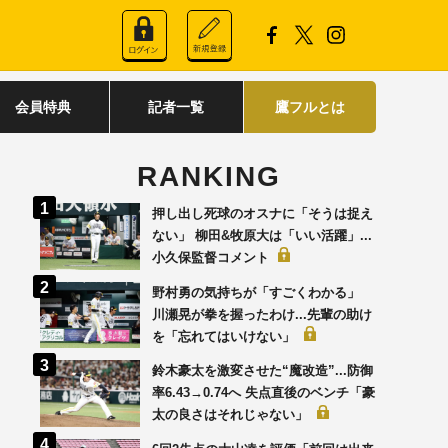
会員特典
記者一覧
鷹フルとは
RANKING
押し出し死球のオスナに「そうは捉え
ない」 柳田&牧原大は「いい活躍」...
小久保監督コメント
野村勇の気持ちが「すごくわかる」
川瀬晃が拳を握ったわけ...先輩の助け
を「忘れてはいけない」
鈴木豪太を激変させた“魔改造”...防御
率6.43→0.74へ 失点直後のベンチ「豪
太の良さはそれじゃない」