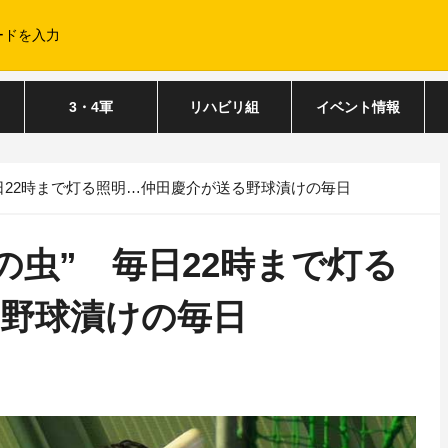
3・4軍
リハビリ組
イベント情報
日22時まで灯る照明…仲田慶介が送る野球漬けの毎日
の虫” 毎日22時まで灯る
る野球漬けの毎日