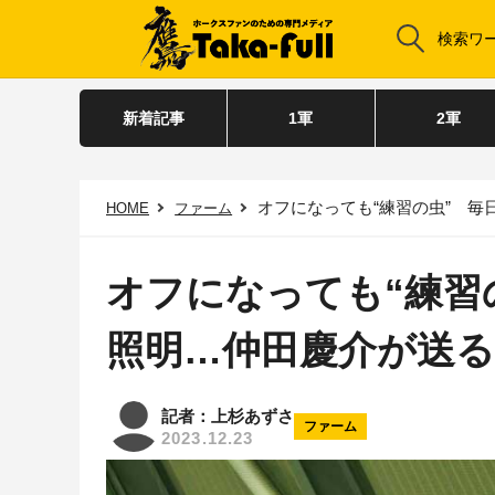
新着記事
1軍
2軍
オフになっても“練習の虫” 毎
HOME
ファーム
オフになっても“練習
照明…仲田慶介が送
記者：上杉あずさ
ファーム
2023.12.23