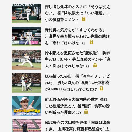
押し出し死球のオスナに「そうは捉え
ない」 柳田&牧原大は「いい活躍」...
小久保監督コメント
野村勇の気持ちが「すごくわかる」
川瀬晃が拳を握ったわけ...先輩の助け
を「忘れてはいけない」
鈴木豪太を激変させた“魔改造”...防御
率6.43→0.74へ 失点直後のベンチ「豪
太の良さはそれじゃない」
腹を括った杉山一樹「今年イチ、シビ
れた」 勝ちパ3人の“嗅覚”...松本裕樹
が160キロを出しに行ったわけ
前田悠伍が語る大阪桐蔭の世界 対戦
した松尾汐恩との“後日談′′...食事の誘
いを断った理由とは?
6回2失点の大山凌を評価「前回は出来
すぎ」 山川穂高に斉藤和巳監督が“太