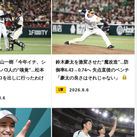
山一樹「今年イチ、シ
鈴木豪太を激変させた“魔改造”...防
パ3人の“嗅覚”...松本
御率6.43→0.74へ 失点直後のベンチ
キロを出しに行ったわけ
「豪太の良さはそれじゃない」
2026.8.6
1軍
8.6