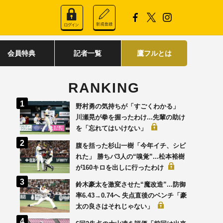
会員特典
記者一覧
鷹フルとは
RANKING
野村勇の気持ちが「すごくわかる」
川瀬晃が拳を握ったわけ...先輩の助け
を「忘れてはいけない」
腹を括った杉山一樹「今年イチ、シビ
れた」 勝ちパ3人の“嗅覚”...松本裕樹
が160キロを出しに行ったわけ
鈴木豪太を激変させた“魔改造”...防御
率6.43→0.74へ 失点直後のベンチ「豪
太の良さはそれじゃない」