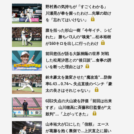
野村勇の気持ちが「すごくわかる」
川瀬晃が拳を握ったわけ...先輩の助け
を「忘れてはいけない」
腹を括った杉山一樹「今年イチ、シビ
れた」 勝ちパ3人の“嗅覚”...松本裕樹
が160キロを出しに行ったわけ
前田悠伍が語る大阪桐蔭の世界 対戦
した松尾汐恩との“後日談′′...食事の誘
いを断った理由とは?
鈴木豪太を激変させた“魔改造”...防御
率6.43→0.74へ 失点直後のベンチ「豪
太の良さはそれじゃない」
6回2失点の大山凌を評価「前回は出来
すぎ」 山川穂高に斉藤和巳監督が“太
鼓判”...「上がってきた」
山本祐大が口にした「信頼」 エース
が葛藤を抱く裏側で...上沢直之に届い