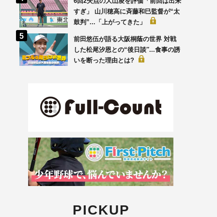
6回2失点の大山凌を評価「前回は出来
すぎ」 山川穂高に斉藤和巳監督が“太
鼓判”...「上がってきた」
前田悠伍が語る大阪桐蔭の世界 対戦
した松尾汐恩との“後日談′′...食事の誘
いを断った理由とは?
PICKUP