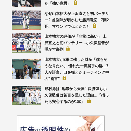
た「強い意思」
なぜ山本祐大が上沢直之と初バッテリ
ー? 首脳陣が明かした起用意図...7回2
死、マウンドで伝えたこと
山本祐大の評価が「非常に高い」 上
沢直之と初バッテリー...小久保監督が
明かす裏側
山本祐大が2軍に残した財産「僕もそ
うなりたい」 憧れた一流捕手の姿...3
人が証言、口を揃えたミーティング中
の“発言”
野村勇は“地獄から天国” 決勝弾も小
久保監督は苦言を呈した理由...「捕っ
たら安心するのが1軍」