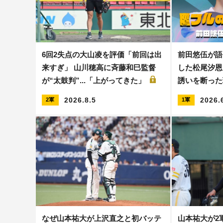
6回2失点の大山凌を評価「前回は出
前田悠伍が語
来すぎ」 山川穂高に斉藤和巳監督
した松尾汐恩と
が“太鼓判”...「上がってきた」
誘いを断った
2026.8.5
2026.
2軍
1軍
なぜ山本祐大が上沢直之と初バッテ
山本祐大が2