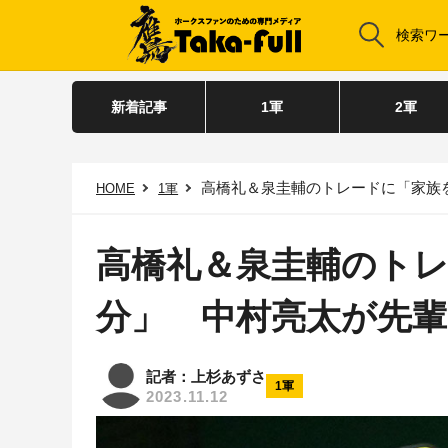
新着記事
1軍
2軍
高橋礼＆泉圭輔のトレードに「家族を
HOME
1軍
高橋礼＆泉圭輔のト
分」 中村亮太が先輩
記者：上杉あずさ
1軍
2023.11.12