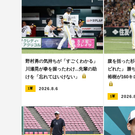
野村勇の気持ちが「すごくわかる」
腹を括った杉
川瀬晃が拳を握ったわけ...先輩の助
ビれた」 勝ち
けを「忘れてはいけない」
裕樹が160
2026.8.6
1軍
2026.
1軍