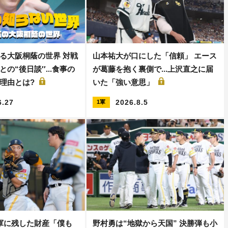
る大阪桐蔭の世界 対戦
山本祐大が口にした「信頼」 エース
の“後日談′′...食事の
が葛藤を抱く裏側で...上沢直之に届
理由とは?
いた「強い意思」
6.27
2026.8.5
1軍
軍に残した財産「僕も
野村勇は“地獄から天国” 決勝弾も小