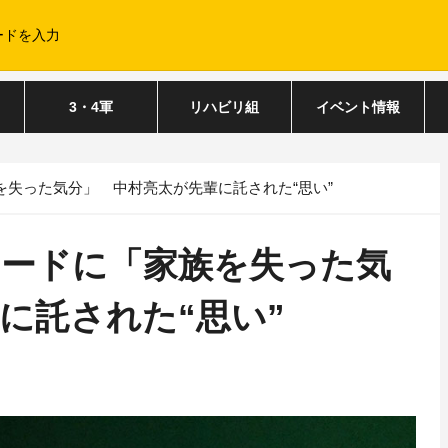
3・4軍
リハビリ組
イベント情報
失った気分」 中村亮太が先輩に託された“思い”
レードに「家族を失った気
に託された“思い”