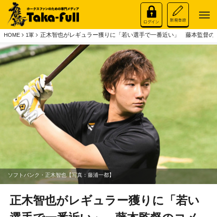
正木智也がレギュラー獲りに「若い選手で一番近い」 藤本監督の
HOME
1軍
ソフトバンク・正木智也【写真：藤浦一都】
正木智也がレギュラー獲りに「若い