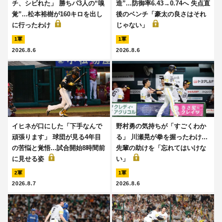
チ、シビれた」 勝ちパ3人の“嗅
造”...防御率6.43→0.74へ 失点直
覚”...松本裕樹が160キロを出し
後のベンチ「豪太の良さはそれ
に行ったわけ
じゃない」
1軍
1軍
2026.8.6
2026.8.6
イヒネが口にした「下手なんで
野村勇の気持ちが「すごくわか
頑張ります」 球団が見る4年目
る」 川瀬晃が拳を握ったわけ...
の苦悩と覚悟...試合開始8時間前
先輩の助けを「忘れてはいけな
に見せる姿
い」
2軍
1軍
2026.8.7
2026.8.6