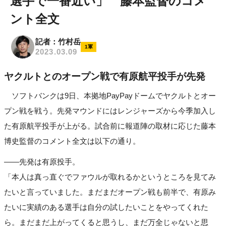
選手で一番近い」 藤本監督のコメ
ント全文
記者：竹村岳
1軍
2023.03.09
ヤクルトとのオープン戦で有原航平投手が先発
ソフトバンクは9日、本拠地PayPayドームでヤクルトとオー
プン戦を戦う。先発マウンドにはレンジャーズから今季加入し
た有原航平投手が上がる。試合前に報道陣の取材に応じた藤本
博史監督のコメント全文は以下の通り。
――先発は有原投手。
「本人は真っ直ぐでファウルが取れるかというところを見てみ
たいと言っていました。まだまだオープン戦も前半で、有原み
たいに実績のある選手は自分の試したいことをやってくれた
ら。まだまだ上がってくると思うし、まだ万全じゃないと思