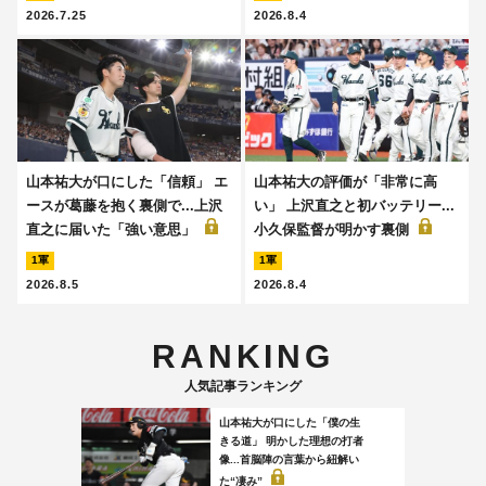
2026.7.25
2026.8.4
山本祐大が口にした「信頼」 エ
山本祐大の評価が「非常に高
ースが葛藤を抱く裏側で...上沢
い」 上沢直之と初バッテリー...
直之に届いた「強い意思」
小久保監督が明かす裏側
1軍
1軍
2026.8.5
2026.8.4
RANKING
人気記事ランキング
山本祐大が口にした「僕の生
きる道」 明かした理想の打者
像...首脳陣の言葉から紐解い
た“凄み”