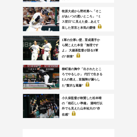
牧原大成から野村勇へ「そこ
があいつの悪いところ」 “ミ
ス翌日”に見えた姿...あえて
呈した苦言と本気の愛情
1軍の分厚い壁...育成選手か
ら聞こえた本音「無理です
よ」 大越基監督が語る3軍
の“表情”
柳町達の胸中「出されたとこ
ろでやるしか」 代打で生きる
2人の教え...首脳陣が漏らし
た”贅沢な葛藤”
小久保監督が称賛した松本晴
の「相応しい準備」 適時打以
外でも見えた山本祐大の“存
在感”