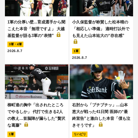
1軍の分厚い壁...育成選手から聞
小久保監督が称賛した松本晴の
こえた本音「無理ですよ」 大越
「相応しい準備」 適時打以外で
基監督が語る3軍の“表情”
も見えた山本祐大の“存在感”
3軍・4軍
2026.8.7
1軍
2026.8.7
柳町達の胸中「出されたところ
右肘から「ブチブチッ」...山本
でやるしか」 代打で生きる2人
恵大が戦った41日間 医師の“最
の教え...首脳陣が漏らした”贅沢
終宣告”と激白した本音「僕も泣
な葛藤”
きそうです」
1軍
リハビリ