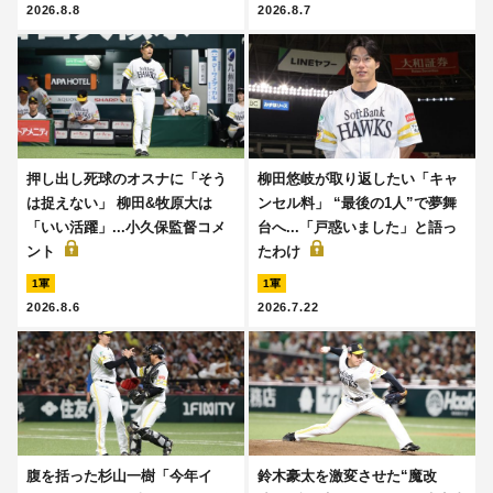
2026.8.8
2026.8.7
押し出し死球のオスナに「そう
柳田悠岐が取り返したい「キャ
は捉えない」 柳田&牧原大は
ンセル料」 “最後の1人”で夢舞
「いい活躍」...小久保監督コメ
台へ...「戸惑いました」と語っ
ント
たわけ
1軍
1軍
2026.8.6
2026.7.22
腹を括った杉山一樹「今年イ
鈴木豪太を激変させた“魔改