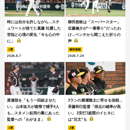
時には自分を許しながら...スチ
柳田悠岐は「スーパースター」
ュワートが捨てた葛藤 吐露した
近藤健介が“一番乗り”だったわ
苦悩と心境の変化「今も心の中
け...ベンチから聞こえた祈りの
に」
声
1軍
柳田悠岐
2026.8.7
2026.7.24
渡邉陸を「もう一回組ませた
3ランの廣瀬隆太に寄せる信頼...
い」 山本祐大が復帰で捕手4人
斉藤和巳監督「得点の確率が高
も...スタメン起用の裏にあった
い」 2安打3盗塁のイヒネに
監督への「わがまま」
は“注文”も
1軍
2軍