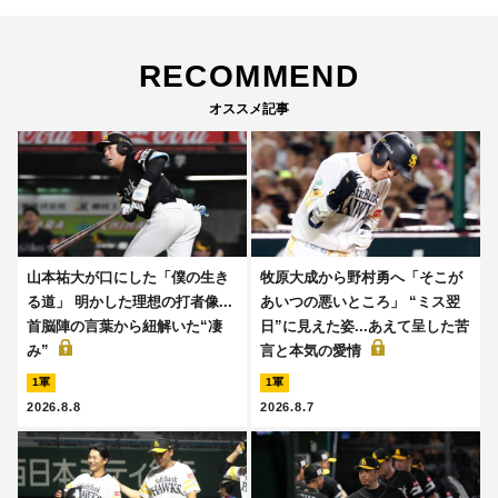
RECOMMEND
オススメ記事
山本祐大が口にした「僕の生き
牧原大成から野村勇へ「そこが
る道」 明かした理想の打者像...
あいつの悪いところ」 “ミス翌
首脳陣の言葉から紐解いた“凄
日”に見えた姿...あえて呈した苦
み”
言と本気の愛情
1軍
1軍
2026.8.8
2026.8.7