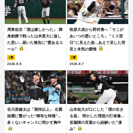
周東佑京「僕は嬉しかった」 満
牧原大成から野村勇へ「そこが
身創痍で戦った山本恵大に溢し
あいつの悪いところ」 “ミス翌
た思い...届いた報告に”愛あるエ
日”に見えた姿...あえて呈した苦
ール”
言と本気の愛情
1軍
1軍
2026.8.8
2026.8.7
谷川原健太は「期待以上」 右翼
山本祐大が口にした「僕の生き
抜擢に繋がった“稀有な特徴”...
る道」 明かした理想の打者像...
多くないチャンスに明かす胸中
首脳陣の言葉から紐解いた“凄
み”