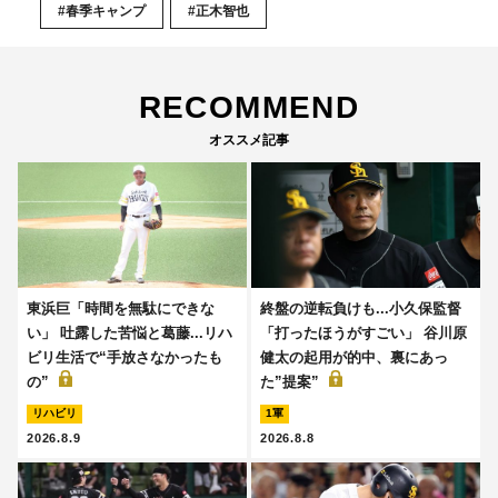
#春季キャンプ
#正木智也
RECOMMEND
オススメ記事
東浜巨「時間を無駄にできな
終盤の逆転負けも...小久保監督
い」 吐露した苦悩と葛藤...リハ
「打ったほうがすごい」 谷川原
ビリ生活で“手放さなかったも
健太の起用が的中、裏にあっ
の”
た”提案”
リハビリ
1軍
2026.8.9
2026.8.8