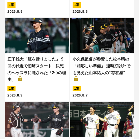
1軍
1軍
2026.8.9
2026.8.8
庄子雄大「腹を括りました」 9
小久保監督が称賛した松本晴の
回の代走で初球スタート...決死
「相応しい準備」 適時打以外で
のヘッスラに隠された「2つの理
も見えた山本祐大の“存在感”
由」
1軍
1軍
2026.8.9
2026.8.7