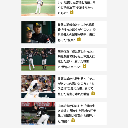
い」 吐露した苦悩と葛藤...リ
ハビリ生活で“手放さなかっ
たもの”
終盤の逆転負けも...小久保監
督「打ったほうがすごい」 谷
川原健太の起用が的中、裏に
あった”提案”
周東佑京「僕は嬉しかった」
満身創痍で戦った山本恵大に
溢した思い...届いた報告
に”愛あるエール”
牧原大成から野村勇へ「そこ
があいつの悪いところ」 “ミ
ス翌日”に見えた姿...あえて
呈した苦言と本気の愛情
山本祐大が口にした「僕の生
きる道」 明かした理想の打者
像...首脳陣の言葉から紐解い
た“凄み”