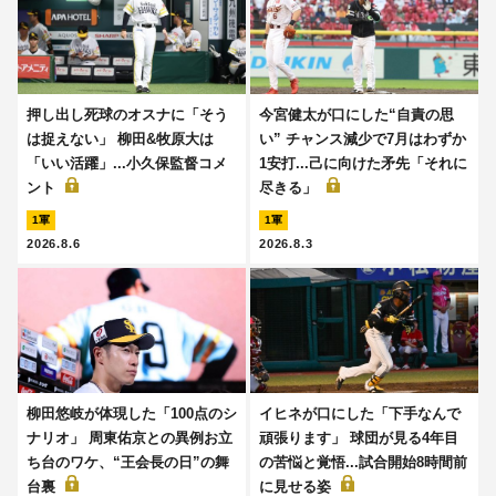
押し出し死球のオスナに「そう
今宮健太が口にした“自責の思
は捉えない」 柳田&牧原大は
い” チャンス減少で7月はわずか
「いい活躍」...小久保監督コメ
1安打...己に向けた矛先「それに
ント
尽きる」
1軍
1軍
2026.8.6
2026.8.3
柳田悠岐が体現した「100点のシ
イヒネが口にした「下手なんで
ナリオ」 周東佑京との異例お立
頑張ります」 球団が見る4年目
ち台のワケ、“王会長の日”の舞
の苦悩と覚悟...試合開始8時間前
台裏
に見せる姿