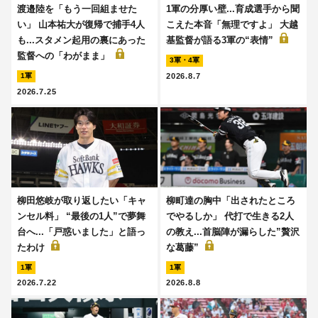
渡邉陸を「もう一回組ませた
1軍の分厚い壁...育成選手から聞
い」 山本祐大が復帰で捕手4人
こえた本音「無理ですよ」 大越
も...スタメン起用の裏にあった
基監督が語る3軍の“表情”
監督への「わがまま」
3軍・4軍
2026.8.7
1軍
2026.7.25
柳田悠岐が取り返したい「キャ
柳町達の胸中「出されたところ
ンセル料」 “最後の1人”で夢舞
でやるしか」 代打で生きる2人
台へ...「戸惑いました」と語っ
の教え...首脳陣が漏らした”贅沢
たわけ
な葛藤”
1軍
1軍
2026.7.22
2026.8.8