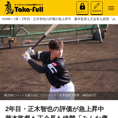
2年目・正木智也の評価が急上昇中 藤本監督も王会長も絶賛「み
HOME
1軍
精力的にバットを振り込むソフトバンク・正木智也【写真：福谷佑介】
2年目・正木智也の評価が急上昇中