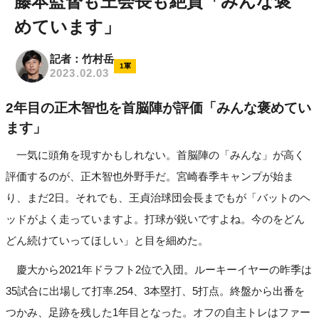
藤本監督も王会長も絶賛「みんな褒
めています」
記者：竹村岳
1軍
2023.02.03
2年目の正木智也を首脳陣が評価「みんな褒めてい
ます」
一気に頭角を現すかもしれない。首脳陣の「みんな」が高く
評価するのが、正木智也外野手だ。宮崎春季キャンプが始ま
り、まだ2日。それでも、王貞治球団会長までもが「バットのヘ
ッドがよく走っていますよ。打球が鋭いですよね。今のをどん
どん続けていってほしい」と目を細めた。
慶大から2021年ドラフト2位で入団。ルーキーイヤーの昨季は
35試合に出場して打率.254、3本塁打、5打点。終盤から出番を
つかみ、足跡を残した1年目となった。オフの自主トレはファー