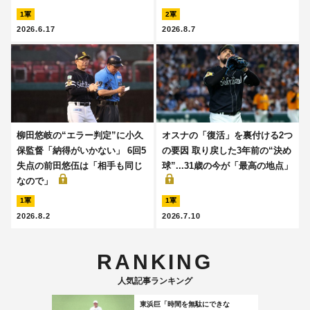
1軍
2軍
2026.6.17
2026.8.7
柳田悠岐の“エラー判定”に小久
オスナの「復活」を裏付ける2つ
保監督「納得がいかない」 6回5
の要因 取り戻した3年前の“決め
失点の前田悠伍は「相手も同じ
球”...31歳の今が「最高の地点」
なので」
1軍
1軍
2026.8.2
2026.7.10
RANKING
人気記事ランキング
東浜巨「時間を無駄にできな