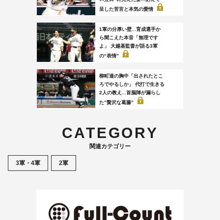
呈した苦言と本気の愛情
1軍の分厚い壁...育成選手か
ら聞こえた本音「無理です
よ」 大越基監督が語る3軍
の“表情”
柳町達の胸中「出されたとこ
ろでやるしか」 代打で生きる
2人の教え...首脳陣が漏らし
た”贅沢な葛藤”
CATEGORY
関連カテゴリー
3軍・4軍
2軍