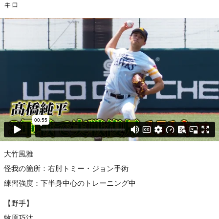
キロ
大竹風雅
怪我の箇所：右肘トミー・ジョン手術
練習強度：下半身中心のトレーニング中
【野手】
牧原巧汰