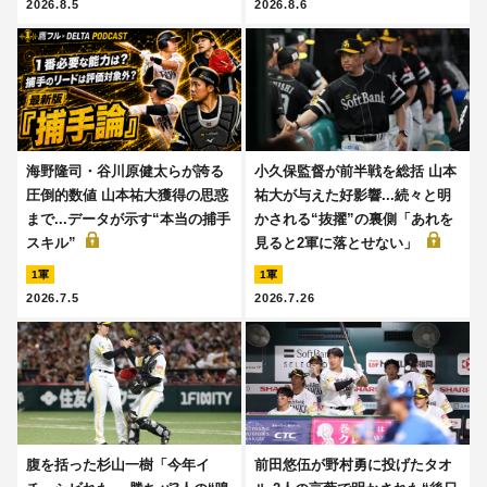
2026.8.5
2026.8.6
海野隆司・谷川原健太らが誇る
小久保監督が前半戦を総括 山本
圧倒的数値 山本祐大獲得の思惑
祐大が与えた好影響...続々と明
まで...データが示す“本当の捕手
かされる“抜擢”の裏側「あれを
スキル”
見ると2軍に落とせない」
1軍
1軍
2026.7.5
2026.7.26
腹を括った杉山一樹「今年イ
前田悠伍が野村勇に投げたタオ