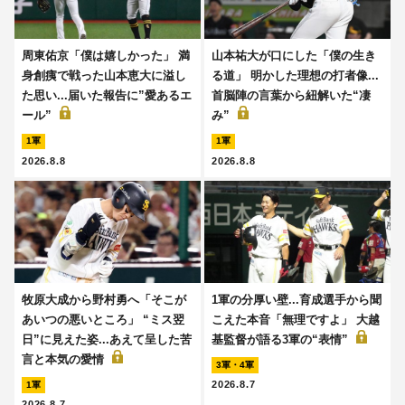
周東佑京「僕は嬉しかった」 満
山本祐大が口にした「僕の生き
身創痍で戦った山本恵大に溢し
る道」 明かした理想の打者像...
た思い...届いた報告に”愛あるエ
首脳陣の言葉から紐解いた“凄
ール”
み”
1軍
1軍
2026.8.8
2026.8.8
牧原大成から野村勇へ「そこが
1軍の分厚い壁...育成選手から聞
あいつの悪いところ」 “ミス翌
こえた本音「無理ですよ」 大越
日”に見えた姿...あえて呈した苦
基監督が語る3軍の“表情”
言と本気の愛情
3軍・4軍
2026.8.7
1軍
2026.8.7