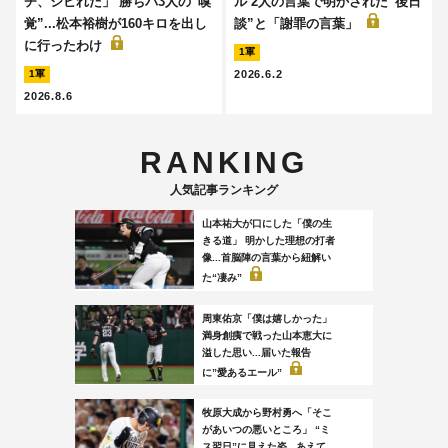
チ、シビれた」 勝ちパ3人の“嗅
ル 2人の言葉で明かされた“後日
覚”...松本裕樹が160キロを出し
談”と「謝罪の言葉」
に行ったわけ
1軍
2026.6.2
1軍
2026.8.6
RANKING
人気記事ランキング
山本祐大が口にした「僕の生
きる道」 明かした理想の打者
像...首脳陣の言葉から紐解い
た“凄み”
周東佑京「僕は嬉しかった」
満身創痍で戦った山本恵大に
溢した思い...届いた報告
に”愛あるエール”
牧原大成から野村勇へ「そこ
があいつの悪いところ」 “ミ
ス翌日”に見えた姿...あえて