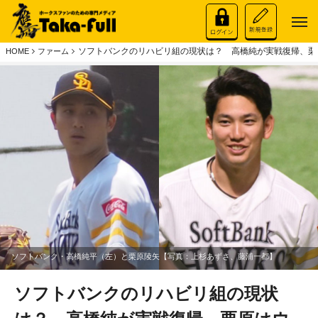
ソフトバンクのリハビリ組の現状は？ 高橋純が実戦復帰、栗
HOME
ファーム
ソフトバンク・高橋純平（左）と栗原陵矢【写真：上杉あずさ、藤浦一都】
ソフトバンクのリハビリ組の現状