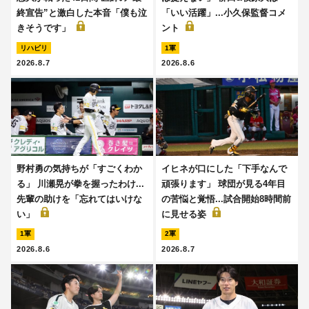
終宣告”と激白した本音「僕も泣
「いい活躍」...小久保監督コメ
きそうです」
ント
リハビリ
1軍
2026.8.7
2026.8.6
野村勇の気持ちが「すごくわか
イヒネが口にした「下手なんで
る」 川瀬晃が拳を握ったわけ...
頑張ります」 球団が見る4年目
先輩の助けを「忘れてはいけな
の苦悩と覚悟...試合開始8時間前
い」
に見せる姿
1軍
2軍
2026.8.6
2026.8.7