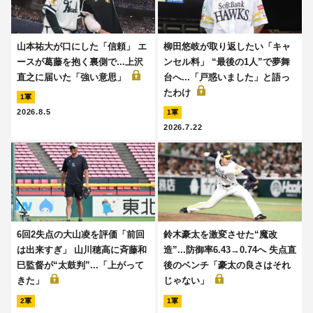
山本祐大が口にした「信頼」 エ
柳田悠岐が取り返したい「キャ
ースが葛藤を抱く裏側で...上沢
ンセル料」 “最後の1人”で夢舞
直之に届いた「強い意思」
台へ...「戸惑いました」と語っ
たわけ
1軍
2026.8.5
1軍
2026.7.22
6回2失点の大山凌を評価「前回
鈴木豪太を激変させた“魔改
は出来すぎ」 山川穂高に斉藤和
造”...防御率6.43→0.74へ 失点直
巳監督が“太鼓判”...「上がって
後のベンチ「豪太の良さはそれ
きた」
じゃない」
2軍
1軍