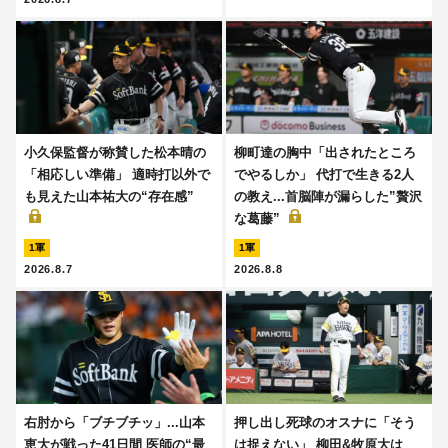
小久保監督が称賛した松本晴の
柳町達の胸中「出されたところ
「相応しい準備」 適時打以外で
でやるしか」 代打で生きる2人
も見えた山本祐大の“存在感”
の教え...首脳陣が漏らした”贅沢
な葛藤”
1軍
1軍
2026.8.7
2026.8.8
右肘から「ブチブチッ」...山本
押し出し死球のオスナに「そう
恵大が戦った41日間 医師の“最
は捉えない」 柳田&牧原大は