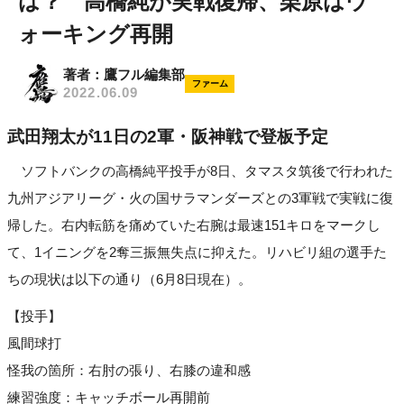
は？ 高橋純が実戦復帰、栗原はウ
ォーキング再開
著者：鷹フル編集部
ファーム
2022.06.09
武田翔太が11日の2軍・阪神戦で登板予定
ソフトバンクの高橋純平投手が8日、タマスタ筑後で行われた
九州アジアリーグ・火の国サラマンダーズとの3軍戦で実戦に復
帰した。右内転筋を痛めていた右腕は最速151キロをマークし
て、1イニングを2奪三振無失点に抑えた。リハビリ組の選手た
ちの現状は以下の通り（6月8日現在）。
【投手】
風間球打
怪我の箇所：右肘の張り、右膝の違和感
練習強度：キャッチボール再開前