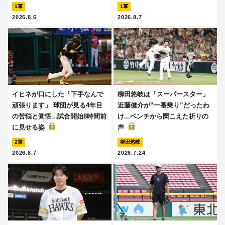
1軍
1軍
2026.8.6
2026.8.7
イヒネが口にした「下手なんで
柳田悠岐は「スーパースター」
頑張ります」 球団が見る4年目
近藤健介が“一番乗り”だったわ
の苦悩と覚悟...試合開始8時間前
け...ベンチから聞こえた祈りの
に見せる姿
声
2軍
柳田悠岐
2026.8.7
2026.7.24