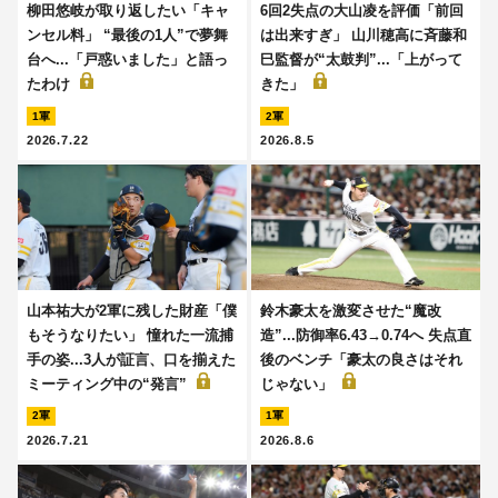
柳田悠岐が取り返したい「キャ
6回2失点の大山凌を評価「前回
ンセル料」 “最後の1人”で夢舞
は出来すぎ」 山川穂高に斉藤和
台へ...「戸惑いました」と語っ
巳監督が“太鼓判”...「上がって
たわけ
きた」
1軍
2軍
2026.7.22
2026.8.5
山本祐大が2軍に残した財産「僕
鈴木豪太を激変させた“魔改
もそうなりたい」 憧れた一流捕
造”...防御率6.43→0.74へ 失点直
手の姿...3人が証言、口を揃えた
後のベンチ「豪太の良さはそれ
ミーティング中の“発言”
じゃない」
2軍
1軍
2026.7.21
2026.8.6