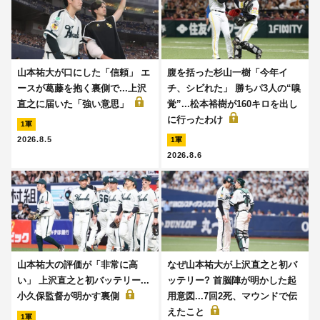
山本祐大が口にした「信頼」 エ
腹を括った杉山一樹「今年イ
ースが葛藤を抱く裏側で...上沢
チ、シビれた」 勝ちパ3人の“嗅
直之に届いた「強い意思」
覚”...松本裕樹が160キロを出し
に行ったわけ
1軍
2026.8.5
1軍
2026.8.6
山本祐大の評価が「非常に高
なぜ山本祐大が上沢直之と初バ
い」 上沢直之と初バッテリー...
ッテリー? 首脳陣が明かした起
小久保監督が明かす裏側
用意図...7回2死、マウンドで伝
えたこと
1軍