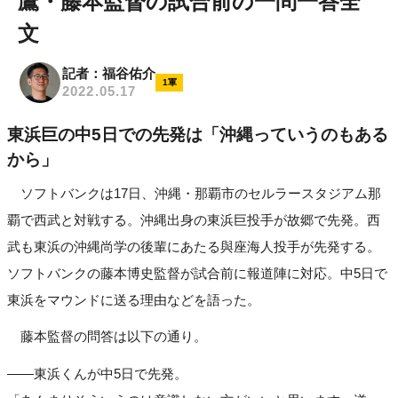
鷹・藤本監督の試合前の一問一答全
文
記者：福谷佑介
1軍
2022.05.17
東浜巨の中5日での先発は「沖縄っていうのもある
から」
ソフトバンクは17日、沖縄・那覇市のセルラースタジアム那
覇で西武と対戦する。沖縄出身の東浜巨投手が故郷で先発。西
武も東浜の沖縄尚学の後輩にあたる與座海人投手が先発する。
ソフトバンクの藤本博史監督が試合前に報道陣に対応。中5日で
東浜をマウンドに送る理由などを語った。
藤本監督の問答は以下の通り。
――東浜くんが中5日で先発。