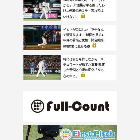
かる」 川瀬晃が拳を握ったわ
け...先輩の助けを「忘れては
いけない」
イヒネが口にした「下手なん
で頑張ります」 球団が見る4
年目の苦悩と覚悟...試合開始
8時間前に見せる姿
時には自分を許しながら...ス
チュワートが捨てた葛藤 吐露
した苦悩と心境の変化「今も
心の中に」