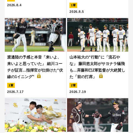
2026.8.4
1軍
2026.8.5
渡邉陸の予感と本音「来いよ、
山本祐大の“行動”に「流石や
来いよと思っていた」 細川コー
な」 藤田悠太郎がサヨナラ犠飛
チが証言...指揮官が仕掛けた“伏
も...斉藤和巳2軍監督が大絶賛し
線の1イニング”
た「前の打席」
1軍
2軍
2026.7.17
2026.7.19