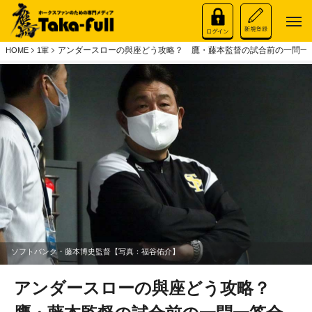
アンダースローの與座どう攻略？ 鷹・藤本監督の試合前の一問一
HOME
1軍
ソフトバンク・藤本博史監督【写真：福谷佑介】
アンダースローの與座どう攻略？