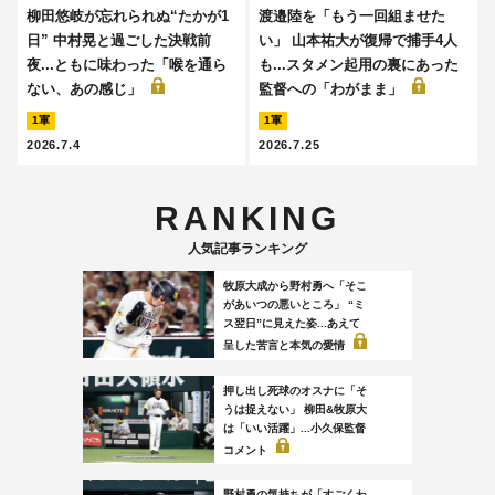
柳田悠岐が忘れられぬ“たかが1
渡邉陸を「もう一回組ませた
日” 中村晃と過ごした決戦前
い」 山本祐大が復帰で捕手4人
夜...ともに味わった「喉を通ら
も...スタメン起用の裏にあった
ない、あの感じ」
監督への「わがまま」
1軍
1軍
2026.7.4
2026.7.25
RANKING
人気記事ランキング
牧原大成から野村勇へ「そこ
があいつの悪いところ」 “ミ
ス翌日”に見えた姿...あえて
呈した苦言と本気の愛情
押し出し死球のオスナに「そ
うは捉えない」 柳田&牧原大
は「いい活躍」...小久保監督
コメント
野村勇の気持ちが「すごくわ