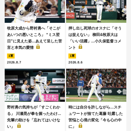
牧原大成から野村勇へ「そこが
押し出し死球のオスナに「そう
あいつの悪いところ」 “ミス翌
は捉えない」 柳田&牧原大は
日”に見えた姿...あえて呈した苦
「いい活躍」...小久保監督コメ
言と本気の愛情
ント
1軍
1軍
2026.8.7
2026.8.6
野村勇の気持ちが「すごくわか
時には自分を許しながら...スチ
る」 川瀬晃が拳を握ったわけ...
ュワートが捨てた葛藤 吐露した
先輩の助けを「忘れてはいけな
苦悩と心境の変化「今も心の中
い」
に」