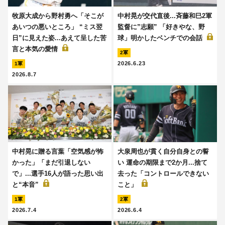
牧原大成から野村勇へ「そこが
中村晃が交代直後...斉藤和巳2軍
あいつの悪いところ」 “ミス翌
監督に”志願” 「好きやな、野
日”に見えた姿...あえて呈した苦
球」明かしたベンチでの会話
言と本気の愛情
2軍
2026.6.23
1軍
2026.8.7
中村晃に贈る言葉「空気感が怖
大泉周也が貫く自分自身との誓
かった」「まだ引退しない
い 運命の期限まで2か月...捨て
で」...選手16人が語った思い出
去った「コントロールできない
と“本音”
こと」
1軍
2軍
2026.7.4
2026.6.4