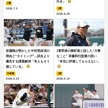
行き」
1軍
2026.7.3
1軍
2026.6.29
首脳陣が明かした中村晃抹消の
1軍昇格の柳町達と話した“大事
理由と“タイミング”...試合より
なこと” 斉藤和巳監督の思い
優先する課題解消「本人もそう
「本当に評価してもらえない」
感じている」
中村晃
1軍
2026.6.10
2026.6.10