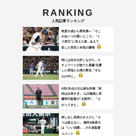
RANKING
人気記事ランキング
牧原大成から野村勇へ「そこ
があいつの悪いところ」 “ミ
ス翌日”に見えた姿...あえて
呈した苦言と本気の愛情
時には自分を許しながら...ス
チュワートが捨てた葛藤 吐露
した苦悩と心境の変化「今も
心の中に」
6回2失点の大山凌を評価「前
回は出来すぎ」 山川穂高に斉
藤和巳監督が“太鼓判”...「上
がってきた」
押し出し死球のオスナに「そ
うは捉えない」 柳田&牧原大
は「いい活躍」...小久保監督
コメント