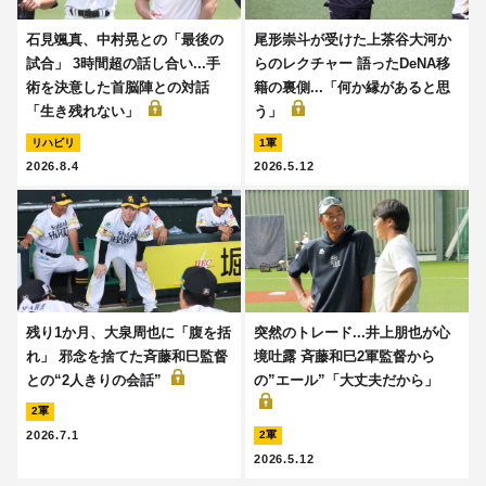
石見颯真、中村晃との「最後の
尾形崇斗が受けた上茶谷大河か
試合」 3時間超の話し合い...手
らのレクチャー 語ったDeNA移
術を決意した首脳陣との対話
籍の裏側...「何か縁があると思
「生き残れない」
う」
リハビリ
1軍
2026.8.4
2026.5.12
残り1か月、大泉周也に「腹を括
突然のトレード...井上朋也が心
れ」 邪念を捨てた斉藤和巳監督
境吐露 斉藤和巳2軍監督から
との“2人きりの会話”
の”エール”「大丈夫だから」
2軍
2026.7.1
2軍
2026.5.12