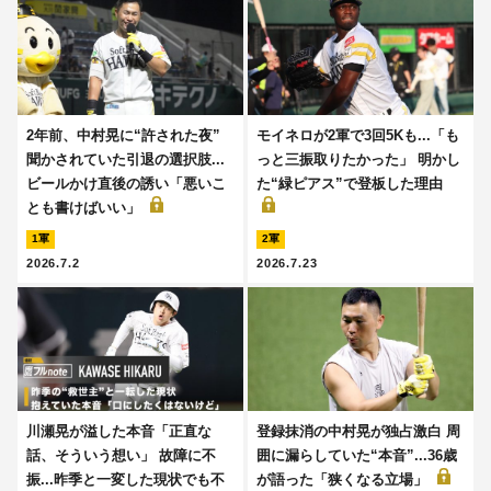
2年前、中村晃に“許された夜”
モイネロが2軍で3回5Kも...「も
聞かされていた引退の選択肢...
っと三振取りたかった」 明かし
ビールかけ直後の誘い「悪いこ
た“緑ピアス”で登板した理由
とも書けばいい」
1軍
2軍
2026.7.2
2026.7.23
川瀬晃が溢した本音「正直な
登録抹消の中村晃が独占激白 周
話、そういう想い」 故障に不
囲に漏らしていた“本音”...36歳
振...昨季と一変した現状でも不
が語った「狭くなる立場」