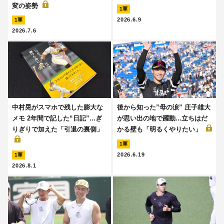
変の姿勢
1軍
2026.6.9
1軍
2026.7.6
中村晃がスマホで残した膨大な
後から知った”母の涙” 庄子雄大
メモ 2年間で記した“日記”...ぎ
が思い出の地で躍動...立ちはだ
りぎりで加えた「引退の裏側」
かる壁も「明るくやりたい」
1軍
2026.6.19
1軍
2026.8.1