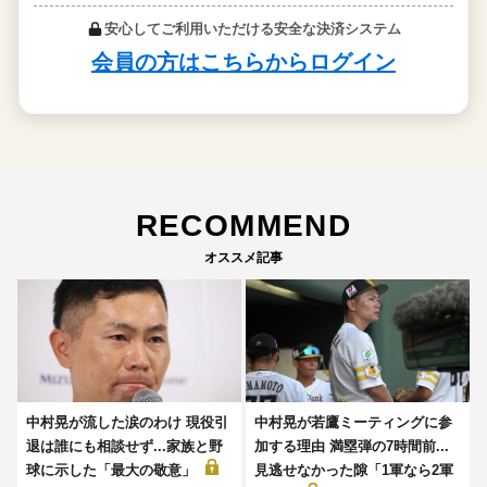
RECOMMEND
オススメ記事
中村晃が流した涙のわけ 現役引
中村晃が若鷹ミーティングに参
退は誰にも相談せず...家族と野
加する理由 満塁弾の7時間前...
球に示した「最大の敬意」
見逃せなかった隙「1軍なら2軍