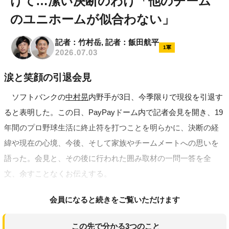
けて…潔い決断のわけ「他のチーム
のユニホームが似合わない」
記者：竹村岳, 記者：飯田航平
1軍
2026.07.03
涙と笑顔の引退会見
ソフトバンクの
中村晃
内野手が3日、今季限りで現役を引退す
ると表明した。この日、PayPayドーム内で記者会見を開き、19
年間のプロ野球生活に終止符を打つことを明らかに、決断の経
緯や現在の心境、今後、そして家族やチームメートへの思いを
語った。会見と、その後に行われた囲み取材の一問一答を全
文、余すことなくお伝えする。
会員になると続きをご覧いただけます
この先で分かる3つのこと