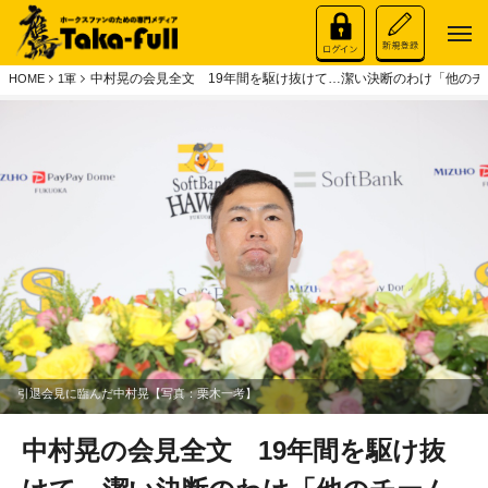
中村晃の会見全文 19年間を駆け抜けて…潔い決断のわけ「他のチ
HOME
1軍
引退会見に臨んだ中村晃【写真：栗木一考】
中村晃の会見全文 19年間を駆け抜