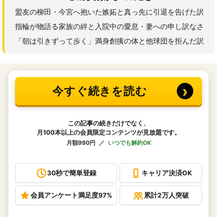
盟友の柳田・今宮へ抱いた嫉妬と真っ先に引退を告げた訳
指輪が物語る家族の絆と入院中の愛息・妻への申し訳なさ
「朝は引きずって歩く」満身創痍の体と他球団を拒んだ訳