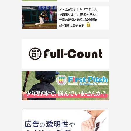
イヒネが口にした「下手なん
で頑張ります」 球団が見る4
年目の苦悩と覚悟...試合開始
8時間前に見せる姿